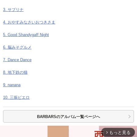
3. サブリナ
4. おやすみなさいおつきさま
5. Good Shandygaff Night
6. 脳みそグルメ
7. Dance Dance
8. 地下鉄の猫
9. nanana
10. 三振ピエロ
BARBARSの
アルバム一覧ページへ
もっと見る
arrow_forward_ios