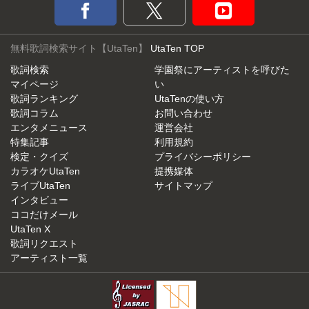
無料歌詞検索サイト【UtaTen】
UtaTen TOP
歌詞検索
学園祭にアーティストを呼びた
マイページ
い
歌詞ランキング
UtaTenの使い方
歌詞コラム
お問い合わせ
エンタメニュース
運営会社
特集記事
利用規約
検定・クイズ
プライバシーポリシー
カラオケUtaTen
提携媒体
ライブUtaTen
サイトマップ
インタビュー
ココだけメール
UtaTen X
歌詞リクエスト
アーティスト一覧