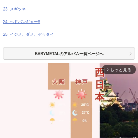
23. メギツネ
24. ヘドバンギャー!!
25. イジメ、ダメ、ゼッタイ
BABYMETALの
アルバム一覧ページへ
もっと見る
arrow_forward_ios