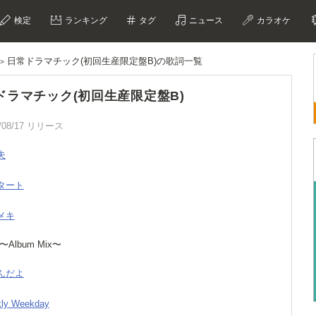
検定
ランキング
タグ
ニュース
カラオケ
日常ドラマチック(初回生産限定盤B)の歌詞一覧
ドラマチック(初回生産限定盤B)
/08/17 リリース
夫
スタート
ラメキ
 〜Album Mix〜
なんだよ
kly Weekday