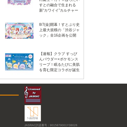
すとの融合で生まれる
新“カワイイ”カルチャー
8/7(金)開幕！すとぷり史
上最大規模の「渋谷ジャ
ック」全16企画を公開
【速報】クラブ すっぴ
んパウダー×ポケモンス
リープ！眠るたびに美肌
を育む限定コラボが誕生
JASRAC許諾番号：9015879001Y38026