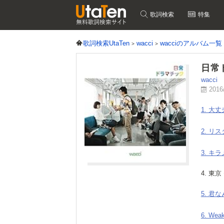
歌詞検索
特集
歌詞検索UtaTen
wacci
wacciのアルバム一覧
日常
wacci
2016
1. 大丈
2. リ
3. キ
4. 東京
5. 君
6. Wea