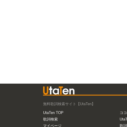
無料歌詞検索サイト【UtaTen】
UtaTen TOP
ココ
歌詞検索
Uta
マイページ
歌詞