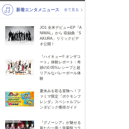
新着エンタメニュース
K-POP
バンド
全て見る
演歌・歌謡
洋楽
JO1 全米デビューEP『A
VTuber
ディズニー
NIMAL』から 収録曲「S
AKURA」リリックビデ
オ公開！
『ハイキュー!! オンザコ
ート』体験レポート：奇
跡の0.05%レシーブと超
リアルなバレーボール体
験
夏休みを彩る冒険へ！フ
ァミマ限定『ポケモンフ
レンダ』スペシャルフレ
ンダピック獲得ガイド
『グノーシア』が魅せる
新たな一面！学園祭コラ