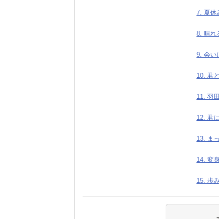
7. 夏休
8. 晴
9. 会
10. 
11. 
12. 
13. ま
14. 変
15. 歩