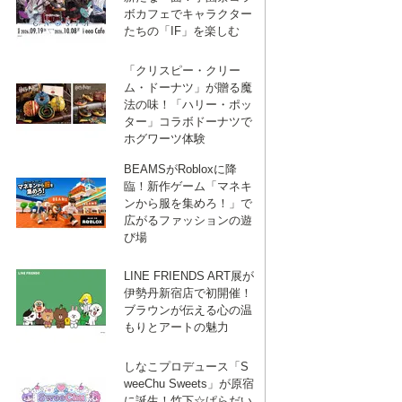
ボカフェでキャラクター
たちの「IF」を楽しむ
「クリスピー・クリー
ム・ドーナツ」が贈る魔
法の味！「ハリー・ポッ
ター」コラボドーナツで
ホグワーツ体験
BEAMSがRobloxに降
臨！新作ゲーム「マネキ
ンから服を集めろ！」で
広がるファッションの遊
び場
LINE FRIENDS ART展が
伊勢丹新宿店で初開催！
ブラウンが伝える心の温
もりとアートの魅力
しなこプロデュース「S
weeChu Sweets」が原宿
に誕生！竹下☆ぱらだい