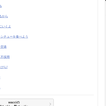
み
れるから
いにいくよ
君とシチューを食べよう
羽田空港
君に不採用
っぴら!
身
み
wacciの