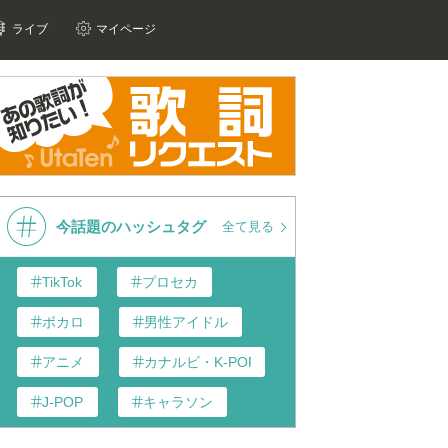
ライブ
マイページ
今話題のハッシュタグ
全て見る
TikTok
プロセカ
ボカロ
男性アイドル
アニメ
カナルビ・K-POP和訳
J-POP
キャラソン
あんスタ
歌い手