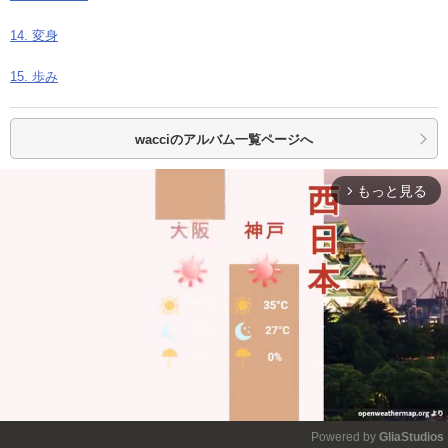
14. 変身
15. 歩み
wacciの
アルバム一覧ページへ
もっと見る
arrow_forward_ios
Powered by 
GliaStudios