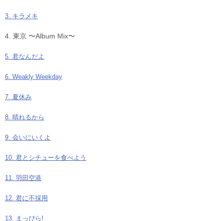
3. キラメキ
4. 東京 〜Album Mix〜
5. 君なんだよ
6. Weakly Weekday
7. 夏休み
8. 晴れるから
9. 会いにいくよ
10. 君とシチューを食べよう
11. 羽田空港
12. 君に不採用
13. まっぴら!