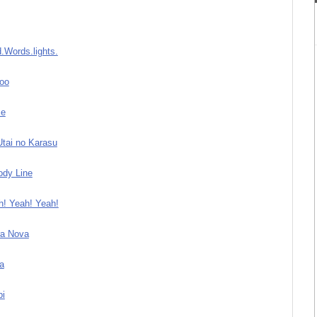
d.Words.lights.
oo
ce
Utai no Karasu
ody Line
h! Yeah! Yeah!
ra Nova
a
bi