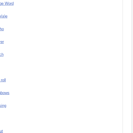
ge Word
(a)e
ho
ver
ch
roll
nbows
sing
ut