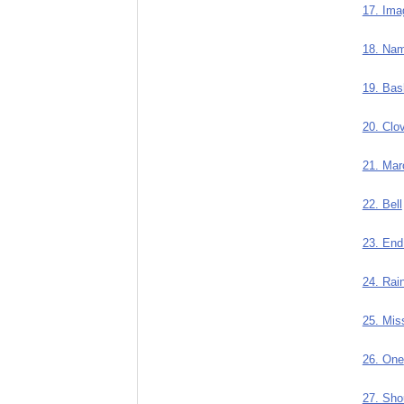
17. Ima
18. Nam
19. Bas
20. Clo
21. Mar
22. Bell
23. End 
24. Rai
25. Mis
26. One
27. Sho