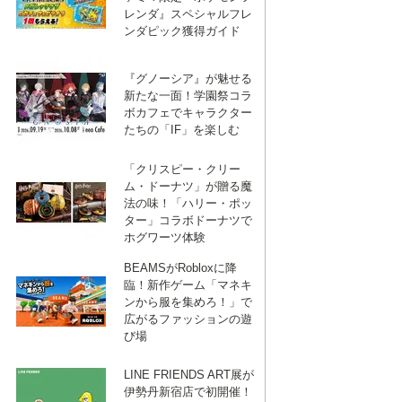
レンダ』スペシャルフレ
ンダピック獲得ガイド
『グノーシア』が魅せる
新たな一面！学園祭コラ
ボカフェでキャラクター
たちの「IF」を楽しむ
「クリスピー・クリー
ム・ドーナツ」が贈る魔
法の味！「ハリー・ポッ
ター」コラボドーナツで
ホグワーツ体験
BEAMSがRobloxに降
臨！新作ゲーム「マネキ
ンから服を集めろ！」で
広がるファッションの遊
び場
LINE FRIENDS ART展が
伊勢丹新宿店で初開催！