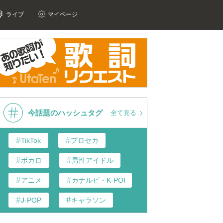
ライブ
マイページ
今話題のハッシュタグ
全て見る
TikTok
プロセカ
ボカロ
男性アイドル
アニメ
カナルビ・K-POP和訳
J-POP
キャラソン
あんスタ
歌い手