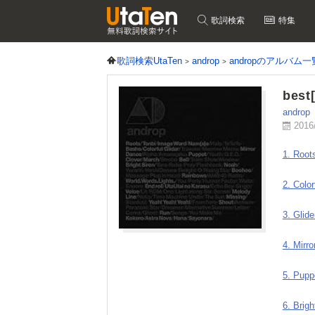
歌詞検索
特集
歌詞検索UtaTen
androp
andropのアルバム一
bes
androp
2016
1. Root
2. Color
3. Glide
4. Mirr
5. Pupp
6. Brigh