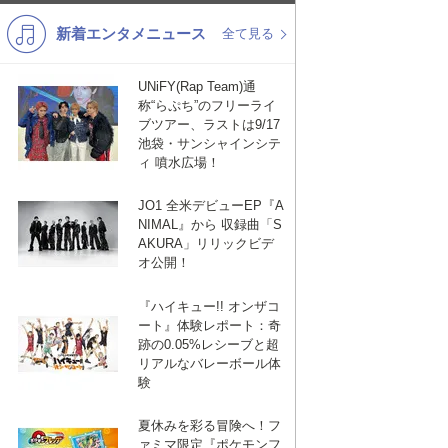
新着エンタメニュース
K-POP
バンド
全て見る
演歌・歌謡
洋楽
UNiFY(Rap Team)通
称“らぷち”のフリーライ
VTuber
ディズニー
ブツアー、ラストは9/17
池袋・サンシャインシテ
ィ 噴水広場！
JO1 全米デビューEP『A
NIMAL』から 収録曲「S
AKURA」リリックビデ
オ公開！
『ハイキュー!! オンザコ
ート』体験レポート：奇
跡の0.05%レシーブと超
リアルなバレーボール体
験
夏休みを彩る冒険へ！フ
ァミマ限定『ポケモンフ