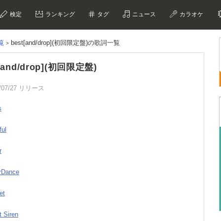
検定
ランキング
タグ
ニュース
カラオケ
覧
best[and/drop](初回限定盤)の歌詞一覧
t[and/drop](初回限定盤)
/07/27 リリース
s
ful
r
orDance
et
t Siren