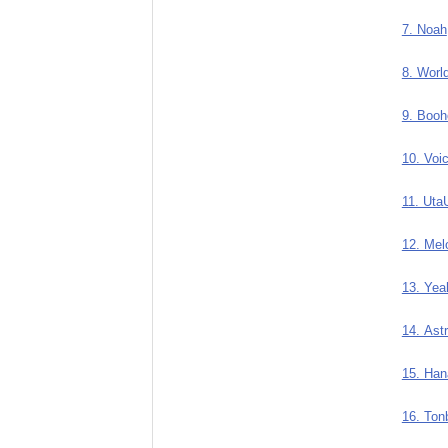
7. Noah
8. Worl
9. Booh
10. Voi
11. Uta
12. Mel
13. Yea
14. Ast
15. Han
16. Ton