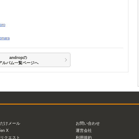
oro
onara
andropの
アルバム一覧ページへ
だけメール
お問い合わせ
Ten X
運営会社
リクエスト
利用規約