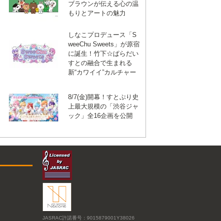
ブラウンが伝える心の温
もりとアートの魅力
しなこプロデュース「S
weeChu Sweets」が原宿
に誕生！竹下☆ぱらだい
すとの融合で生まれる
新“カワイイ”カルチャー
8/7(金)開幕！すとぷり史
上最大規模の「渋谷ジャ
ック」全16企画を公開
JASRAC許諾番号：9015879001Y38026