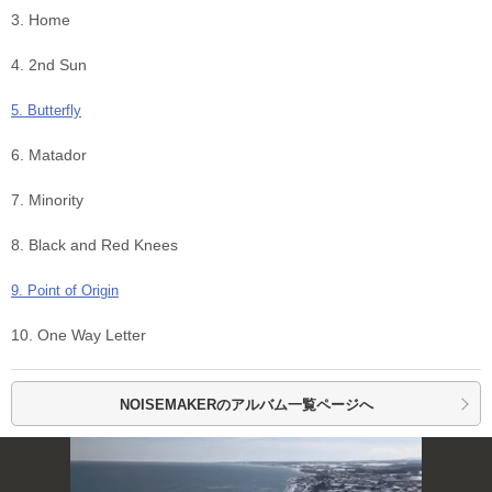
3. Home
4. 2nd Sun
5. Butterfly
6. Matador
7. Minority
8. Black and Red Knees
9. Point of Origin
10. One Way Letter
NOISEMAKERの
アルバム一覧ページへ