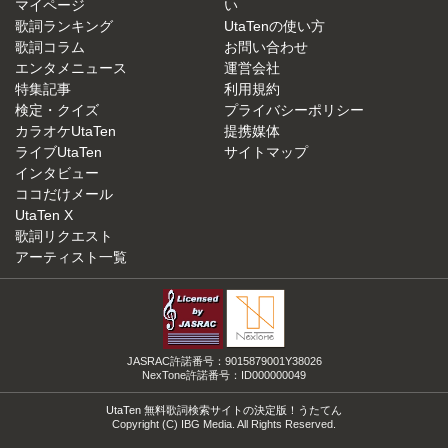
マイページ
い
歌詞ランキング
UtaTenの使い方
歌詞コラム
お問い合わせ
エンタメニュース
運営会社
特集記事
利用規約
検定・クイズ
プライバシーポリシー
カラオケUtaTen
提携媒体
ライブUtaTen
サイトマップ
インタビュー
ココだけメール
UtaTen X
歌詞リクエスト
アーティスト一覧
JASRAC許諾番号：9015879001Y38026
NexTone許諾番号：ID000000049
UtaTen 無料歌詞検索サイトの決定版！うたてん
Copyright (C) IBG Media. All Rights Reserved.