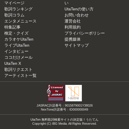
マイページ
い
歌詞ランキング
UtaTenの使い方
歌詞コラム
お問い合わせ
エンタメニュース
運営会社
特集記事
利用規約
検定・クイズ
プライバシーポリシー
カラオケUtaTen
提携媒体
ライブUtaTen
サイトマップ
インタビュー
ココだけメール
UtaTen X
歌詞リクエスト
アーティスト一覧
JASRAC許諾番号：9015879001Y38026
NexTone許諾番号：ID000000049
UtaTen 無料歌詞検索サイトの決定版！うたてん
Copyright (C) IBG Media. All Rights Reserved.