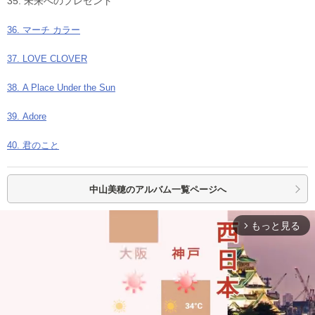
35. 未来へのプレゼント
36. マーチ カラー
37. LOVE CLOVER
38. A Place Under the Sun
39. Adore
40. 君のこと
中山美穂の
アルバム一覧ページへ
もっと見る
arrow_forward_ios