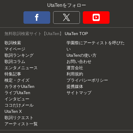
UtaTenをフォロー
無料歌詞検索サイト【UtaTen】
UtaTen TOP
歌詞検索
学園祭にアーティストを呼びた
マイページ
い
歌詞ランキング
UtaTenの使い方
歌詞コラム
お問い合わせ
エンタメニュース
運営会社
特集記事
利用規約
検定・クイズ
プライバシーポリシー
カラオケUtaTen
提携媒体
ライブUtaTen
サイトマップ
インタビュー
ココだけメール
UtaTen X
歌詞リクエスト
アーティスト一覧