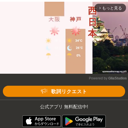
もっと見る
arrow_forward_ios
Powered by 
GliaStudios
Mute
歌詞リクエスト
公式アプリ 無料配信中!