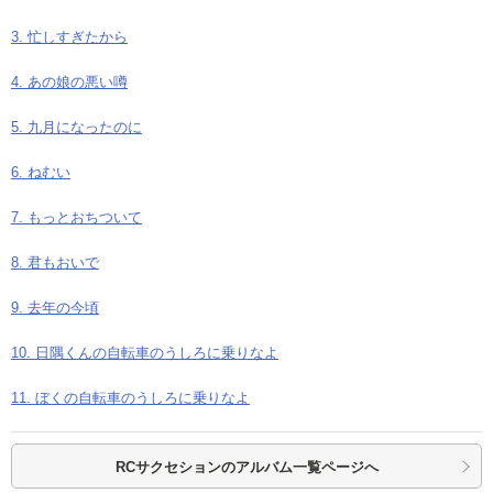
3. 忙しすぎたから
4. あの娘の悪い噂
5. 九月になったのに
6. ねむい
7. もっとおちついて
8. 君もおいで
9. 去年の今頃
10. 日隅くんの自転車のうしろに乗りなよ
11. ぼくの自転車のうしろに乗りなよ
RCサクセションの
アルバム一覧ページへ