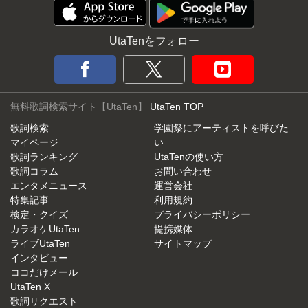
UtaTenをフォロー
無料歌詞検索サイト【UtaTen】
UtaTen TOP
歌詞検索
学園祭にアーティストを呼びた
マイページ
い
歌詞ランキング
UtaTenの使い方
歌詞コラム
お問い合わせ
エンタメニュース
運営会社
特集記事
利用規約
検定・クイズ
プライバシーポリシー
カラオケUtaTen
提携媒体
ライブUtaTen
サイトマップ
インタビュー
ココだけメール
UtaTen X
歌詞リクエスト