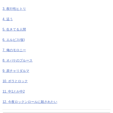
3. 夜行性ヒトリ
4. 這う
5. 生きてる人間
6. エルビス(仮)
7. 俺のモロニー
8. オバケのブルース
9. 原チャリダルマ
10. ボラとロック
11. 中1とか中2
12. 今夜ロックンロールに殺されたい