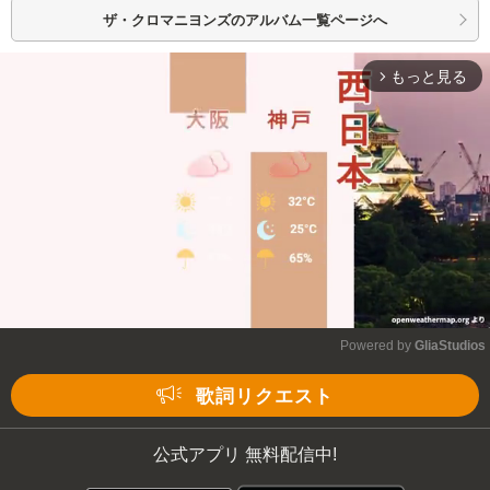
ザ・クロマニヨンズの
アルバム一覧ページへ
もっと見る
arrow_forward_ios
Powered by 
GliaStudios
Mute
歌詞リクエスト
公式アプリ 無料配信中!