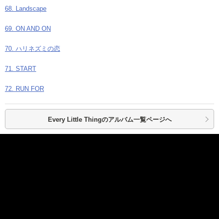
68. Landscape
69. ON AND ON
70. ハリネズミの恋
71. START
72. RUN FOR
Every Little Thingの
アルバム一覧ページへ