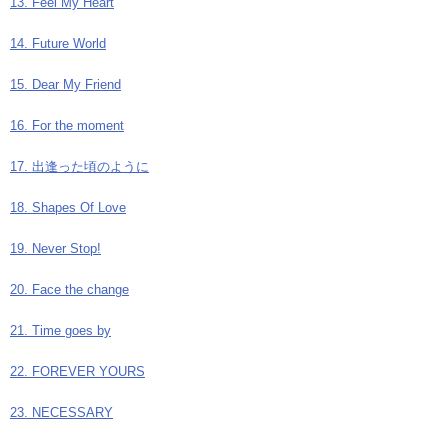
13. Feel My Heart
14. Future World
15. Dear My Friend
16. For the moment
17. 出逢った頃のように
18. Shapes Of Love
19. Never Stop!
20. Face the change
21. Time goes by
22. FOREVER YOURS
23. NECESSARY