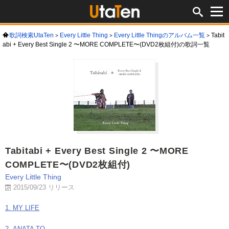
歌詞検索UtaTen
Every Little Thing
Every Little Thingのアルバム一覧
Tabit
abi + Every Best Single 2 〜MORE COMPLETE〜(DVD2枚組付)の歌詞一覧
Tabitabi + Every Best Single 2 〜MORE
COMPLETE〜(DVD2枚組付)
Every Little Thing
2015/09/23 リリース
1. MY LIFE
2. ANATA TO