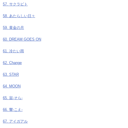
57. サクラビト
58. あたらしい日々
59. 黄金の月
60. DREAM GOES ON
61. 冷たい雨
62. Change
63. STAR
64. MOON
65. 宙-そら-
66. 響-こえ-
67. アイガアル