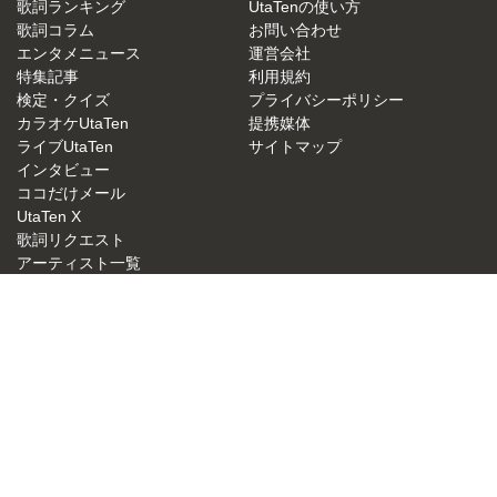
歌詞ランキング
UtaTenの使い方
歌詞コラム
お問い合わせ
エンタメニュース
運営会社
特集記事
利用規約
検定・クイズ
プライバシーポリシー
カラオケUtaTen
提携媒体
ライブUtaTen
サイトマップ
インタビュー
ココだけメール
UtaTen X
歌詞リクエスト
アーティスト一覧
JASRAC許諾番号：9015879001Y38026
NexTone許諾番号：ID000000049
UtaTen 無料歌詞検索サイトの決定版！うたてん
Copyright (C) IBG Media. All Rights Reserved.