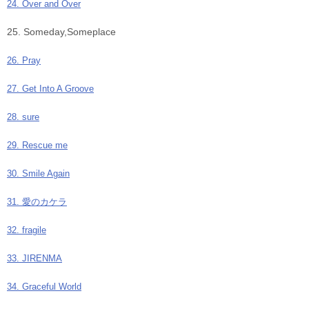
24. Over and Over
25. Someday,Someplace
26. Pray
27. Get Into A Groove
28. sure
29. Rescue me
30. Smile Again
31. 愛のカケラ
32. fragile
33. JIRENMA
34. Graceful World