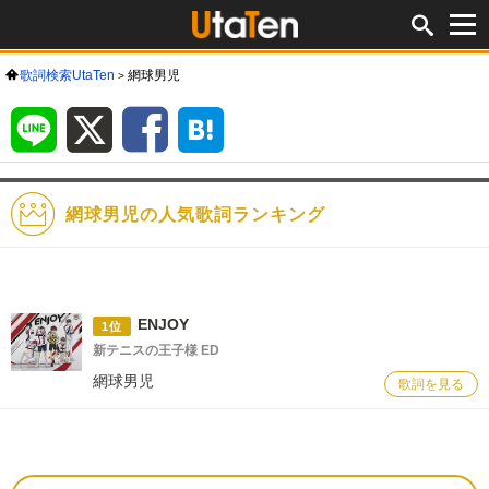
歌詞検索UtaTen
網球男児
LINE
X
Facebook
は
て
な
ブ
ッ
ク
マ
ー
ク
網球男児の人気歌詞ランキング
ENJOY
1位
新テニスの王子様 ED
網球男児
歌詞を見る