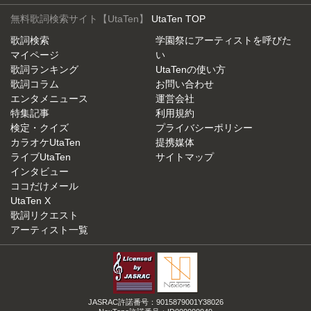
無料歌詞検索サイト【UtaTen】
UtaTen TOP
歌詞検索
学園祭にアーティストを呼びた
マイページ
い
歌詞ランキング
UtaTenの使い方
歌詞コラム
お問い合わせ
エンタメニュース
運営会社
特集記事
利用規約
検定・クイズ
プライバシーポリシー
カラオケUtaTen
提携媒体
ライブUtaTen
サイトマップ
インタビュー
ココだけメール
UtaTen X
歌詞リクエスト
アーティスト一覧
JASRAC許諾番号：9015879001Y38026