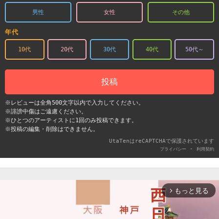
男性
女性
その他
年代
10代
20代
30代
40代
50代～
投稿
※レビューは全角500文字以内で入力してください。
※誹謗中傷はご遠慮ください。
※ひとつのアーティストに1回のみ投稿できます。
※投稿の編集・削除はできません。
UtaTenはreCAPTCHAで保護されています
-
プライバシー
利用契約
もっと見る
arrow_forward_ios