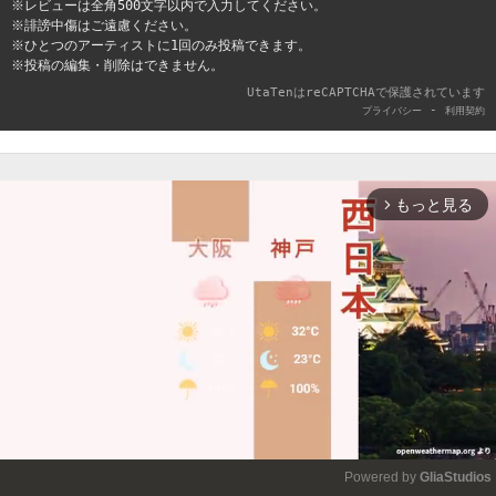
※レビューは全角500文字以内で入力してください。
※誹謗中傷はご遠慮ください。
※ひとつのアーティストに1回のみ投稿できます。
※投稿の編集・削除はできません。
UtaTenはreCAPTCHAで保護されています
-
プライバシー
利用契約
もっと見る
arrow_forward_ios
Powered by 
GliaStudios