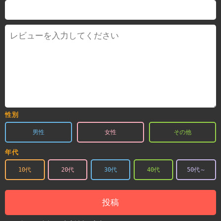
性別
男性
女性
その他
年代
10代
20代
30代
40代
50代～
投稿