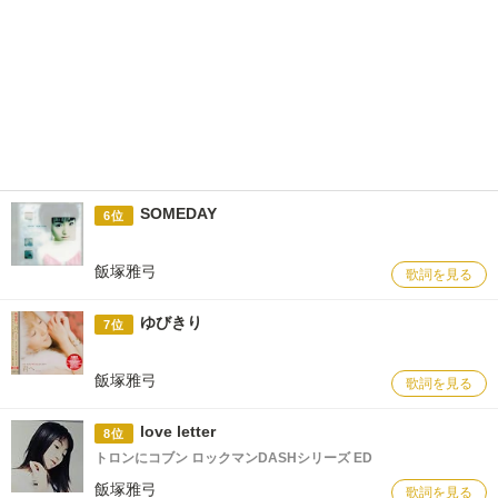
SOMEDAY
6位
飯塚雅弓
歌詞を見る
ゆびきり
7位
飯塚雅弓
歌詞を見る
love letter
8位
トロンにコブン ロックマンDASHシリーズ ED
飯塚雅弓
歌詞を見る