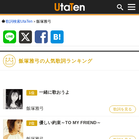
歌詞検索UtaTen
飯塚雅弓
LINE
X
Facebook
は
て
な
ブ
ッ
ク
マ
ー
ク
飯塚雅弓の人気歌詞ランキング
一緒に歌おうよ
1位
飯塚雅弓
歌詞を見る
優しい約束～TO MY FRIEND～
2位
飯塚雅弓