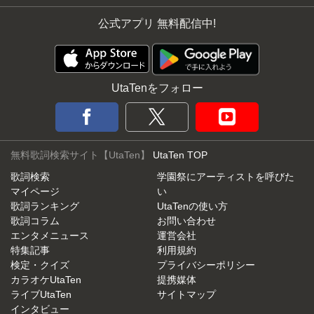
公式アプリ 無料配信中!
UtaTenをフォロー
無料歌詞検索サイト【UtaTen】
UtaTen TOP
歌詞検索
学園祭にアーティストを呼びた
マイページ
い
歌詞ランキング
UtaTenの使い方
歌詞コラム
お問い合わせ
エンタメニュース
運営会社
特集記事
利用規約
検定・クイズ
プライバシーポリシー
カラオケUtaTen
提携媒体
ライブUtaTen
サイトマップ
インタビュー