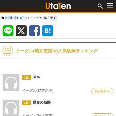
歌詞検索UtaTen
イーグル(緒方恵美)
LINE
X
Facebook
は
て
な
ブ
ッ
ク
マ
ー
ク
イーグル(緒方恵美)の人気歌詞ランキング
RUN
1位
イーグル(緒方恵美)
歌詞を見る
運命の航路
2位
イーグル(緒方恵美)