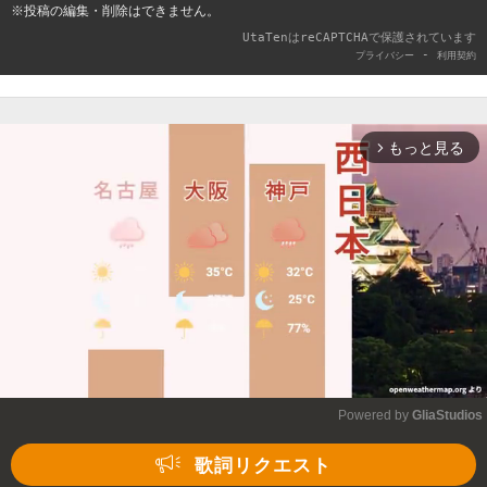
※投稿の編集・削除はできません。
UtaTenはreCAPTCHAで保護されています
-
プライバシー
利用契約
もっと見る
arrow_forward_ios
Powered by 
GliaStudios
Mute
歌詞リクエスト