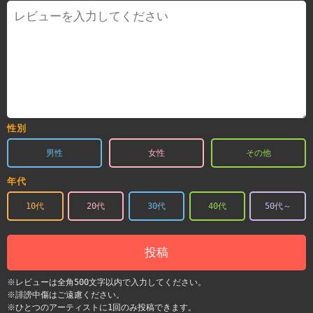
性別
男性
女性
その他
年代
10代
20代
30代
40代
50代～
投稿
※レビューは全角500文字以内で入力してください。
※誹謗中傷はご遠慮ください。
※ひとつのアーティストに1回のみ投稿できます。