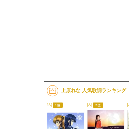
上原れな 人気歌詞ランキング
1位
2位