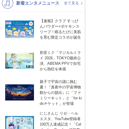
新着エンタメニュース
K-POP
演歌・歌謡
全て見る
バンド
洋楽
【速報】クラブ すっぴ
VTuber
ディズニー
んパウダー×ポケモンス
リープ！眠るたびに美肌
を育む限定コラボが誕生
初音ミク「マジカルミラ
イ 2026」TOKYO最終公
演、ABEMA PPVで自宅
から熱狂を体感
親子で宇宙の謎に挑む
夏！『真夜中の宇宙博物
館からの脱出』に「ファ
ミリーキット」と「for ki
dsチケット」が登場
にじさんじ リゼ・ヘル
エスタ、YouTube登録者
100万人達成記念！「Cel