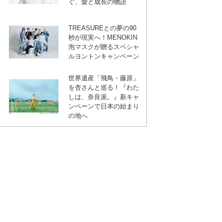
ぐ、愛と成長の物語
TREASUREとの夢の90
秒が現実へ！MENOKIN
泡マスクが贈るスペシャ
ルヨントンキャンペーン
世界遺産「飛鳥・藤原」
を杏さんと巡る！『わた
しは、奈良派。』新キャ
ンペーンで日本の始まり
の地へ
ebook
は