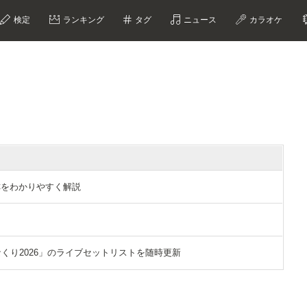
検定
ランキング
タグ
ニュース
カラオケ
称をわかりやすく解説
？
「ひなくり2026」のライブセットリストを随時更新