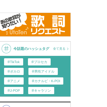
今話題のハッシュタグ
全て見る
TikTok
プロセカ
ボカロ
男性アイドル
アニメ
カナルビ・K-POP和訳
J-POP
キャラソン
あんスタ
歌い手