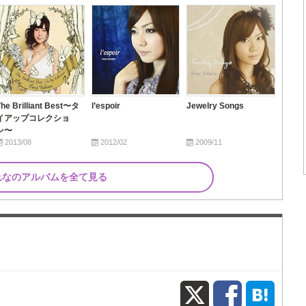
The Brilliant Best〜タ
l’espoir
Jewelry Songs
イアップコレクショ
ン〜
2013/08
2012/02
2009/11
れなのアルバムを全て見る
X
Fac