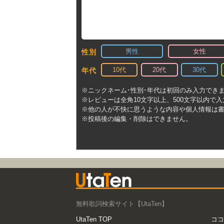
男性
女性
性別
10代
20代
30代
年代
※ニックネーム･性別･年代は初回のみ入力でき
※レビューは全角10文字以上、500文字以内で
※他の人が不快に思うような内容や個人情報は
※投稿後の編集・削除はできません。
無料歌詞検索サイト【UtaTen】
UtaTen TOP
ココ