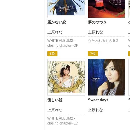
届かない恋
夢のつづき
上原れな
上原れな
WHITE ALBUM2 -
うたわれるもの ED
closing chapter- OP
c
6位
7位
優しい嘘
Sweet days
上原れな
上原れな
WHITE ALBUM2 -
closing chapter- ED