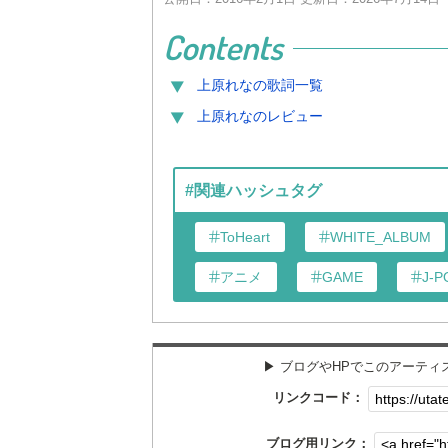
Contents
上原れな
の歌詞一覧
上原れな
のレビュー
#関連ハッシュタグ
ToHeart
WHITE_ALBUM
アニメ
GAME
J-P
▶︎ ブログやHPでこのアーテ
リンクコード：
ブログ用リンク：