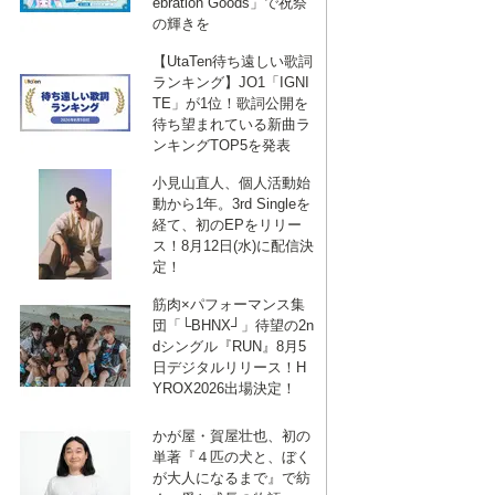
ebration Goods」で祝祭
の輝きを
【UtaTen待ち遠しい歌詞
ランキング】JO1「IGNI
TE」が1位！歌詞公開を
待ち望まれている新曲ラ
ンキングTOP5を発表
小見山直人、個人活動始
動から1年。3rd Singleを
経て、初のEPをリリー
ス！8月12日(水)に配信決
定！
筋肉×パフォーマンス集
団「└BHNX┘」待望の2n
dシングル『RUN』8月5
日デジタルリリース！H
YROX2026出場決定！
かが屋・賀屋壮也、初の
単著『４匹の犬と、ぼく
が大人になるまで』で紡