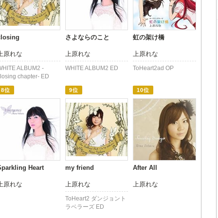
closing
さよならのこと
虹の架け橋
上原れな
上原れな
上原れな
WHITE ALBUM2 -
WHITE ALBUM2 ED
ToHeart2ad OP
losing chapter- ED
8位
9位
10位
Sparkling Heart
my friend
After All
上原れな
上原れな
上原れな
ToHeart2 ダンジョント
ラベラーズ ED