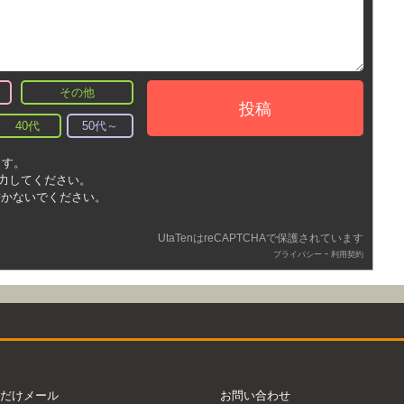
その他
投稿
40代
50代～
ます。
入力してください。
書かないでください。
UtaTenはreCAPTCHAで保護されています
-
プライバシー
利用契約
だけメール
お問い合わせ