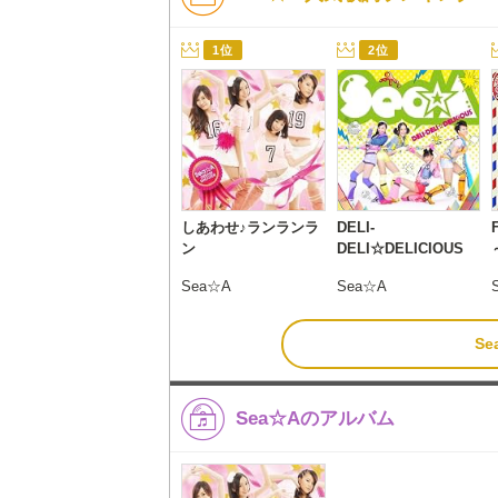
1位
2位
しあわせ♪ランランラ
DELI-
ン
DELI☆DELICIOUS
Sea☆A
Sea☆A
S
Sea☆Aのアルバム