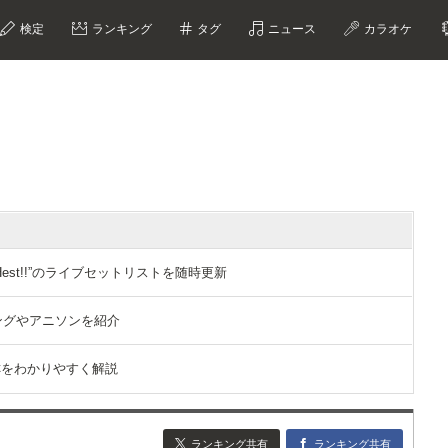
検定
ランキング
タグ
ニュース
カラオケ
 ”FRESHest!!”のライブセットリストを随時更新
ングやアニソンを紹介
称をわかりやすく解説
ランキング共有
ランキング共有