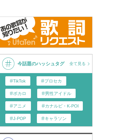
今話題のハッシュタグ
全て見る
TikTok
プロセカ
ボカロ
男性アイドル
アニメ
カナルビ・K-POP和訳
J-POP
キャラソン
あんスタ
歌い手