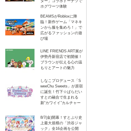
ター」コラボドーナツで
ホグワーツ体験
ブ
BEAMSがRobloxに降
臨！新作ゲーム「マネキ
ッ
ンから服を集めろ！」で
広がるファッションの遊
び場
ク
LINE FRIENDS ART展が
伊勢丹新宿店で初開催！
ブラウンが伝える心の温
マ
もりとアートの魅力
しなこプロデュース「S
ー
weeChu Sweets」が原宿
に誕生！竹下☆ぱらだい
すとの融合で生まれる
ク
新“カワイイ”カルチャー
8/7(金)開幕！すとぷり史
上最大規模の「渋谷ジャ
ック」全16企画を公開