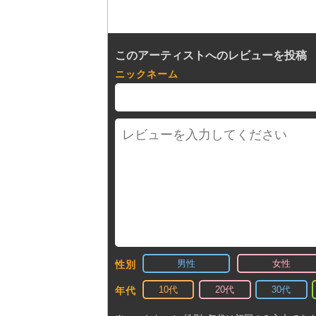
このアーティストへのレビューを投稿
ニックネーム
男性
女性
性別
10代
20代
30代
年代