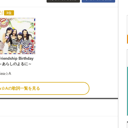
3位
Friendship Birthday
～あらしのよるに～
Sea☆A
ea☆Aの歌詞一覧を見る