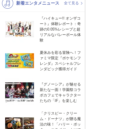
新着エンタメニュース
K-POP
バンド
全て見る
演歌・歌謡
洋楽
『ハイキュー!! オンザコ
ート』体験レポート：奇
VTuber
ディズニー
跡の0.05%レシーブと超
リアルなバレーボール体
験
夏休みを彩る冒険へ！フ
ァミマ限定『ポケモンフ
レンダ』スペシャルフレ
ンダピック獲得ガイド
ebook
は
『グノーシア』が魅せる
新たな一面！学園祭コラ
ボカフェでキャラクター
て
たちの「IF」を楽しむ
「クリスピー・クリー
な
ム・ドーナツ」が贈る魔
法の味！「ハリー・ポッ