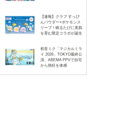
【速報】クラブ すっぴ
んパウダー×ポケモンス
リープ！眠るたびに美肌
を育む限定コラボが誕生
初音ミク「マジカルミラ
イ 2026」TOKYO最終公
演、ABEMA PPVで自宅
から熱狂を体感