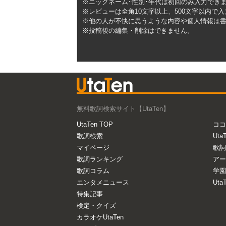
※ニックネーム･性別･年代は初回のみ入力でき
※レビューは全角10文字以上、500文字以内で
※他の人が不快に思うような内容や個人情報は
※投稿後の編集・削除はできません。
無料歌詞検索サイト【UtaTen】
UtaTen TOP
ココ
歌詞検索
Uta
マイページ
歌詞
歌詞ランキング
アー
歌詞コラム
学園
エンタメニュース
Ut
特集記事
検定・クイズ
カラオケUtaTen