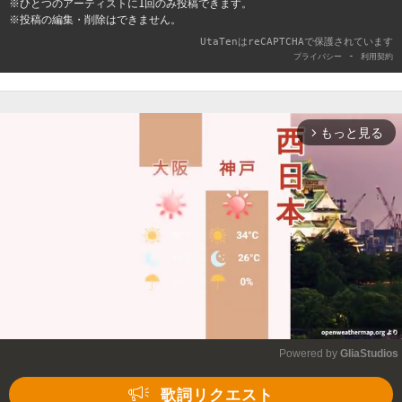
※ひとつのアーティストに1回のみ投稿できます。
※投稿の編集・削除はできません。
UtaTenはreCAPTCHAで保護されています
-
プライバシー
利用契約
もっと見る
arrow_forward_ios
Powered by 
GliaStudios
Mute
歌詞リクエスト