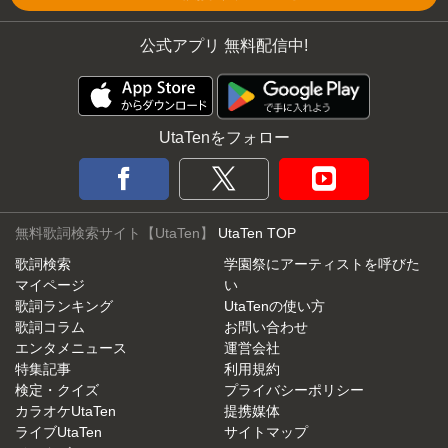
公式アプリ 無料配信中!
UtaTenをフォロー
無料歌詞検索サイト【UtaTen】
UtaTen TOP
歌詞検索
学園祭にアーティストを呼びた
マイページ
い
歌詞ランキング
UtaTenの使い方
歌詞コラム
お問い合わせ
エンタメニュース
運営会社
特集記事
利用規約
検定・クイズ
プライバシーポリシー
カラオケUtaTen
提携媒体
ライブUtaTen
サイトマップ