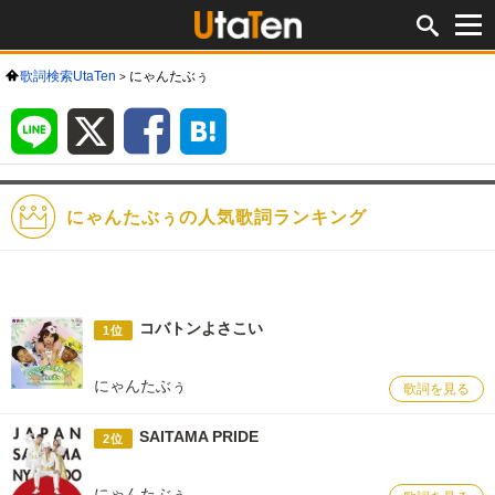
歌詞検索UtaTen
にゃんたぶぅ
LINE
X
Facebook
は
て
な
ブ
ッ
ク
マ
ー
ク
にゃんたぶぅの人気歌詞ランキング
コバトンよさこい
1位
にゃんたぶぅ
歌詞を見る
SAITAMA PRIDE
2位
にゃんたぶぅ