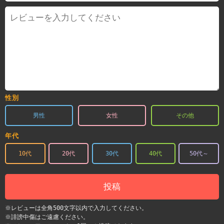
性別
男性
女性
その他
年代
10代
20代
30代
40代
50代～
投稿
※レビューは全角500文字以内で入力してください。
※誹謗中傷はご遠慮ください。