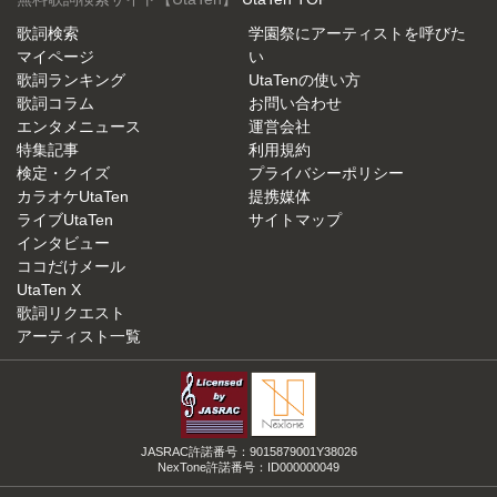
歌詞検索
学園祭にアーティストを呼びた
マイページ
い
歌詞ランキング
UtaTenの使い方
歌詞コラム
お問い合わせ
エンタメニュース
運営会社
特集記事
利用規約
検定・クイズ
プライバシーポリシー
カラオケUtaTen
提携媒体
ライブUtaTen
サイトマップ
インタビュー
ココだけメール
UtaTen X
歌詞リクエスト
アーティスト一覧
JASRAC許諾番号：9015879001Y38026
NexTone許諾番号：ID000000049