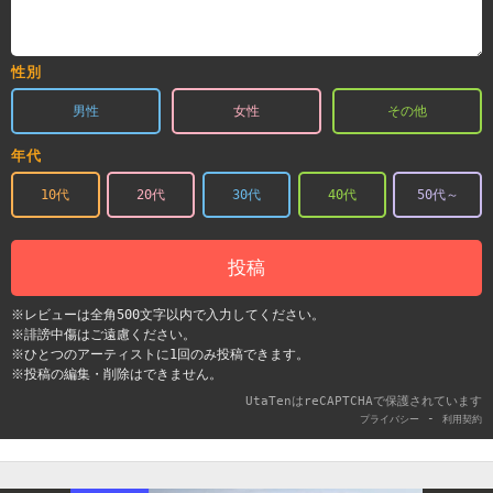
性別
男性
女性
その他
年代
10代
20代
30代
40代
50代～
投稿
※レビューは全角500文字以内で入力してください。
※誹謗中傷はご遠慮ください。
※ひとつのアーティストに1回のみ投稿できます。
※投稿の編集・削除はできません。
UtaTenはreCAPTCHAで保護されています
-
プライバシー
利用契約