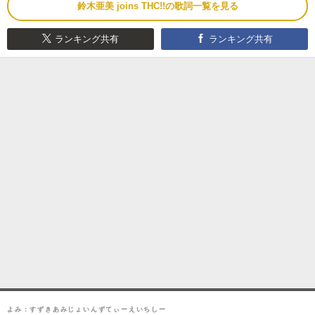
鈴木亜美 joins THC!!の歌詞一覧を見る
ランキング共有
ランキング共有
よみ：すずきあみじょいんずてぃーえいちしー