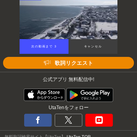
次の動画まで 3
キャンセル
歌詞リクエスト
公式アプリ 無料配信中!
UtaTenをフォロー
無料歌詞検索サイト【UtaTen】
UtaTen TOP