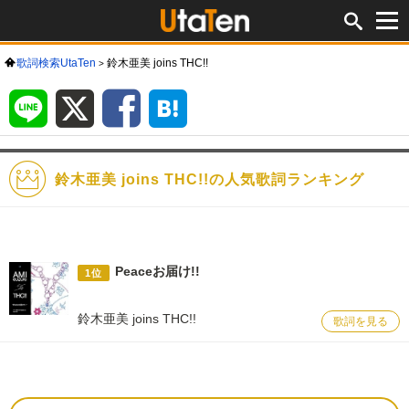
歌詞検索UtaTen
鈴木亜美 joins THC!!
LINE
X
Facebook
は
て
な
ブ
ッ
ク
マ
ー
ク
鈴木亜美 joins THC!!の人気歌詞ランキング
Peaceお届け!!
1位
鈴木亜美 joins THC!!
歌詞を見る