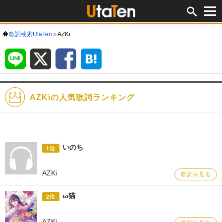
歌詞検索UtaTen
AZKi
LINE
X
Facebook
は
て
な
ブ
ッ
ク
マ
ー
ク
AZKiの人気歌詞ランキング
いのち
1位
AZKi
歌詞を見る
ω猫
2位
AZKi