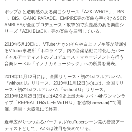
ポップさと透明感のある楽曲シリーズ「AZKi WHiTE」、BiS
H、BiS、GANG PARADE、EMPiRE等の楽曲を手がけるSCR
AMBLESが全面プロデュース・攻撃的で疾走感のある楽曲シ
リーズ「AZKi BLaCK」等の楽曲を展開している。
2019年5月19日に、VTuberときのそらや白上フブキ等が所属す
るVTuber事務所「ホロライブ」内の音楽活動に特化したバー
チャルアーティストのプロデュース・マネージメントを行う
音楽レーベル「イノナカミュージック」への所属を発表。
2019年11月12日には、全国リリース・初の1stフルアルバム
『without U』リリース、2019年11月12日(火)には、全国リリ
ース・初の1stフルアルバム『without U』リリース。
2019年12月29日(日)にはAZKi史上最大キャパ・4thワンマンラ
イブ「REPEAT THiS LiFE WiTH U」を池袋harevutaiにて開
催、満員・大盛況にて終幕。
近年広がりつつあるバーチャルYouTuberシーン発の音楽アー
ティストとして、AZKiは注目を集めている。