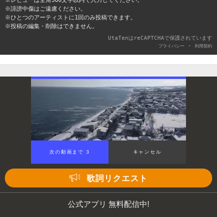
※誹謗中傷はご遠慮ください。
※ひとつのアーティストに1回のみ投稿できます。
※投稿の編集・削除はできません。
UtaTenはreCAPTCHAで保護されています
-
プライバシー
利用契約
次の動画まで 2
キャンセル
歌詞リクエスト
公式アプリ 無料配信中!