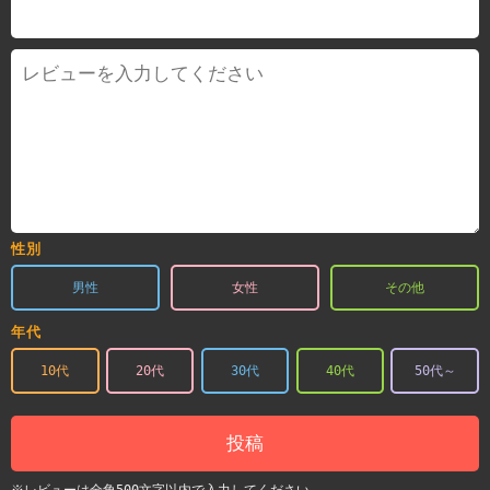
性別
男性
女性
その他
年代
10代
20代
30代
40代
50代～
投稿
※レビューは全角500文字以内で入力してください。