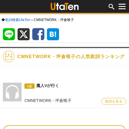
歌詞検索UtaTen
CMNETWORK・坪倉唯子
LINE
X
Facebook
は
て
な
ブ
ッ
ク
マ
ー
ク
CMNETWORK・坪倉唯子の人気歌詞ランキング
魔人Vが行く
1位
CMNETWORK・坪倉唯子
歌詞を見る