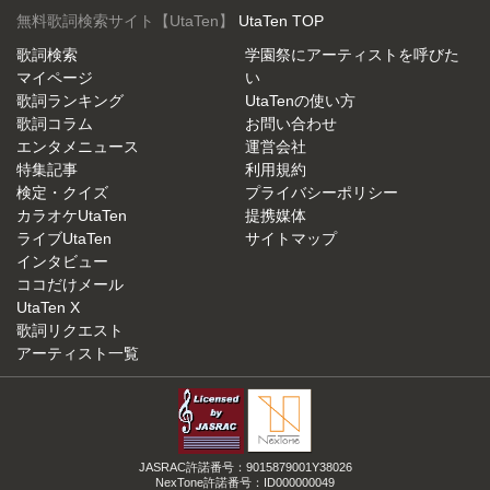
無料歌詞検索サイト【UtaTen】
UtaTen TOP
歌詞検索
学園祭にアーティストを呼びた
マイページ
い
歌詞ランキング
UtaTenの使い方
歌詞コラム
お問い合わせ
エンタメニュース
運営会社
特集記事
利用規約
検定・クイズ
プライバシーポリシー
カラオケUtaTen
提携媒体
ライブUtaTen
サイトマップ
インタビュー
ココだけメール
UtaTen X
歌詞リクエスト
アーティスト一覧
JASRAC許諾番号：9015879001Y38026
NexTone許諾番号：ID000000049