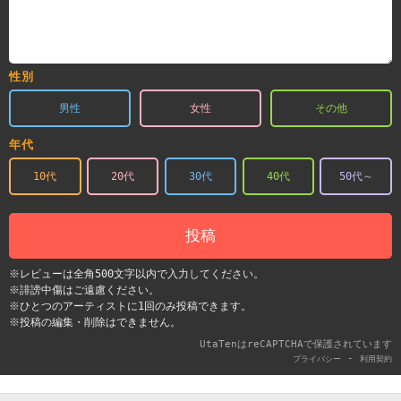
性別
男性
女性
その他
年代
10代
20代
30代
40代
50代～
投稿
※レビューは全角500文字以内で入力してください。
※誹謗中傷はご遠慮ください。
※ひとつのアーティストに1回のみ投稿できます。
※投稿の編集・削除はできません。
UtaTenはreCAPTCHAで保護されています
-
プライバシー
利用契約