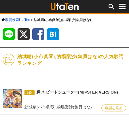
歌詞検索UtaTen
結城晴(小市眞琴),的場梨沙(集貝はな)
LINE
X
Facebook
は
て
な
ブ
ッ
ク
マ
ー
ク
結城晴(小市眞琴),的場梨沙(集貝はな)の人気歌詞
ランキング
輝け!ビートシューター(M@STER VERSION)
1位
結城晴(小市眞琴),的場梨沙(集貝はな)
歌詞を見る