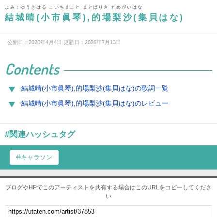
よみ：ゆうきはる こいちまこと まとばりさ ためがいはな
結城晴(小市眞琴),的場梨沙(集貝はな)
公開日：2020年4月4日 更新日：2026年7月13日
Contents
結城晴(小市眞琴),的場梨沙(集貝はな)の歌詞一覧
結城晴(小市眞琴),的場梨沙(集貝はな)のレビュー
#関連ハッシュタグ
キャラソン
ブログやHPでこのアーティストを共有する場合はこのURLをコピーしてくださ
い