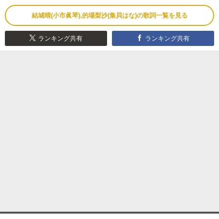
結城晴(小市眞琴),的場梨沙(集貝はな)の歌詞一覧を見る
ランキング共有
ランキング共有