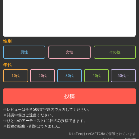
性別
男性
女性
その他
年代
10代
20代
30代
40代
50代～
投稿
※レビューは全角500文字以内で入力してください。
※誹謗中傷はご遠慮ください。
※ひとつのアーティストに1回のみ投稿できます。
※投稿の編集・削除はできません。
UtaTenはreCAPTCHAで保護されています
-