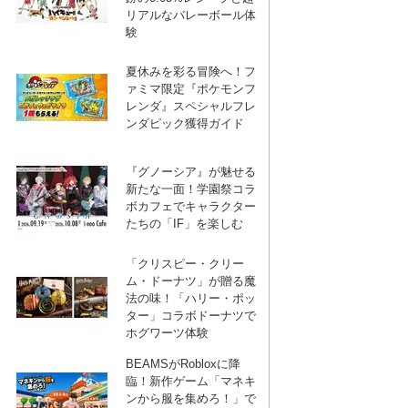
リアルなバレーボール体
マ
験
夏休みを彩る冒険へ！フ
ー
ァミマ限定『ポケモンフ
レンダ』スペシャルフレ
ンダピック獲得ガイド
ク
『グノーシア』が魅せる
新たな一面！学園祭コラ
ボカフェでキャラクター
たちの「IF」を楽しむ
「クリスピー・クリー
ム・ドーナツ」が贈る魔
法の味！「ハリー・ポッ
ター」コラボドーナツで
ホグワーツ体験
BEAMSがRobloxに降
臨！新作ゲーム「マネキ
ンから服を集めろ！」で