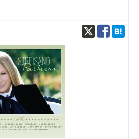
X
Fac