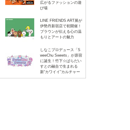
広がるファッションの遊
び場
LINE FRIENDS ART展が
伊勢丹新宿店で初開催！
ブラウンが伝える心の温
もりとアートの魅力
しなこプロデュース「S
weeChu Sweets」が原宿
に誕生！竹下☆ぱらだい
すとの融合で生まれる
新“カワイイ”カルチャー