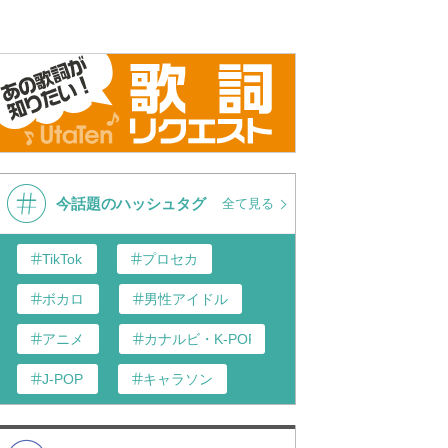
今話題のハッシュタグ
全て見る
TikTok
プロセカ
ボカロ
男性アイドル
アニメ
カナルビ・K-POP和訳
J-POP
キャラソン
あんスタ
歌い手