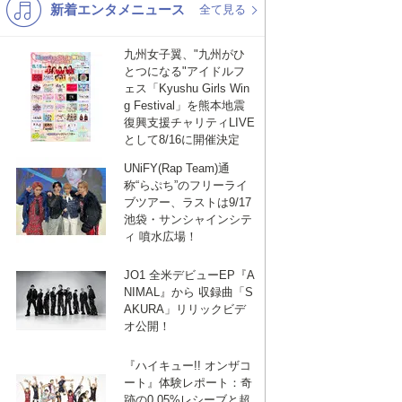
新着エンタメニュース
K-POP
バンド
全て見る
演歌・歌謡
洋楽
九州女子翼、"九州がひ
とつになる"アイドルフ
VTuber
ディズニー
ebook
は
ェス「Kyushu Girls Win
g Festival」を熊本地震
復興支援チャリティLIVE
として8/16に開催決定
て
UNiFY(Rap Team)通
称“らぷち”のフリーライ
な
ブツアー、ラストは9/17
池袋・サンシャインシテ
ィ 噴水広場！
ブ
JO1 全米デビューEP『A
NIMAL』から 収録曲「S
AKURA」リリックビデ
ッ
オ公開！
『ハイキュー!! オンザコ
ク
ート』体験レポート：奇
跡の0.05%レシーブと超