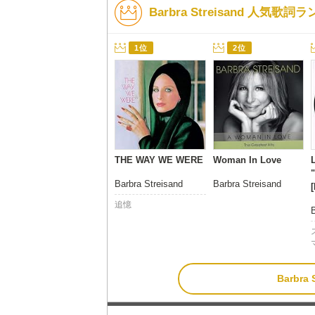
Barbra Streisand 人気歌
1位
2位
THE WAY WE WERE
Woman In Love
Barbra Streisand
Barbra Streisand
追憶
Barbr