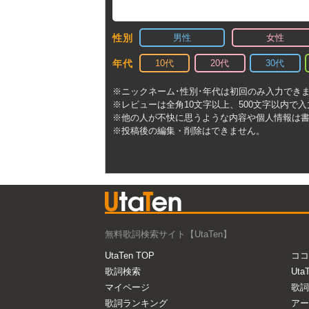
男性
女性
性別
10代
20代
30代
年代
※ニックネーム･性別･年代は初回のみ入力でき
※レビューは全角10文字以上、500文字以内で
※他の人が不快に思うような内容や個人情報は
※投稿後の編集・削除はできません。
無料歌詞検索サイト【UtaTen】
UtaTen TOP
ココ
歌詞検索
Uta
マイページ
歌詞
歌詞ランキング
アー