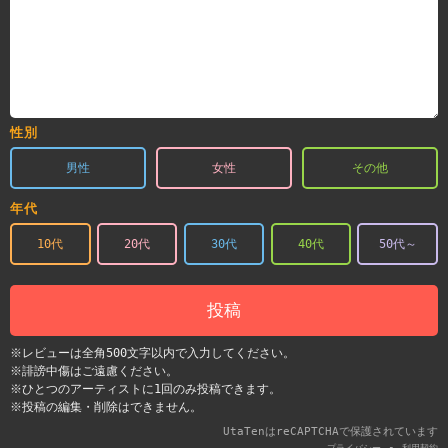
性別
男性
女性
その他
年代
10代
20代
30代
40代
50代～
投稿
※レビューは全角500文字以内で入力してください。
※誹謗中傷はご遠慮ください。
※ひとつのアーティストに1回のみ投稿できます。
※投稿の編集・削除はできません。
UtaTenはreCAPTCHAで保護されています
-