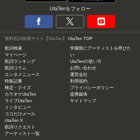
UtaTenをフォロー
無料歌詞検索サイト【UtaTen】
UtaTen TOP
歌詞検索
学園祭にアーティストを呼びた
マイページ
い
歌詞ランキング
UtaTenの使い方
歌詞コラム
お問い合わせ
エンタメニュース
運営会社
特集記事
利用規約
検定・クイズ
プライバシーポリシー
カラオケUtaTen
提携媒体
ライブUtaTen
サイトマップ
インタビュー
ココだけメール
UtaTen X
歌詞リクエスト
アーティスト一覧