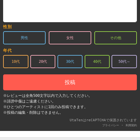
性別
男性
女性
その他
年代
10代
20代
30代
40代
50代～
投稿
※レビューは全角500文字以内で入力してください。
※誹謗中傷はご遠慮ください。
※ひとつのアーティストに1回のみ投稿できます。
※投稿の編集・削除はできません。
UtaTenはreCAPTCHAで保護されています
-
プライバシー
利用契約