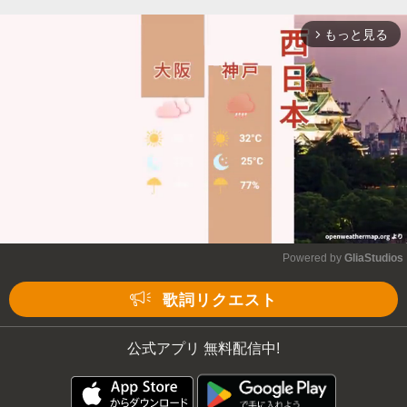
もっと見る
arrow_forward_ios
Powered by 
GliaStudios
Mute
歌詞リクエスト
公式アプリ 無料配信中!