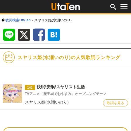
歌詞検索UtaTen
スヤリス姫(水瀬いのり)
LINE
X
Facebook
は
て
な
ブ
ッ
ク
マ
ー
ク
スヤリス姫(水瀬いのり)の人気歌詞ランキング
快眠!安眠!スヤリスト生活
1位
TVアニメ「魔王城でおやすみ」オープニングテーマ
スヤリス姫(水瀬いのり)
歌詞を見る