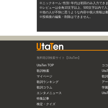
※ニックネーム･性別･年代は初回のみ入力でき
※レビューは全角10文字以上、500文字以内で
※他の人が不快に思うような内容や個人情報は
※投稿後の編集・削除はできません。
無料歌詞検索サイト【UtaTen】
UtaTen TOP
ココ
歌詞検索
Uta
マイページ
歌詞
歌詞ランキング
アー
歌詞コラム
学園
エンタメニュース
Ut
特集記事
検定・クイズ