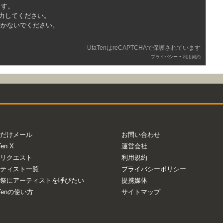
ます。
入力してください。
書かないでください。
UtaTenはreCAPTCHAで保護されています
-
プライバシー
利用契約
だけメール
お問い合わせ
Ten X
運営会社
リクエスト
利用規約
ティスト一覧
プライバシーポリシー
祭にアーティストを呼びたい
提携媒体
aTenの使い方
サイトマップ