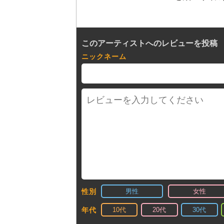
このアーティストへのレビューを投稿
ニックネーム
男性
女性
性別
10代
20代
30代
年代