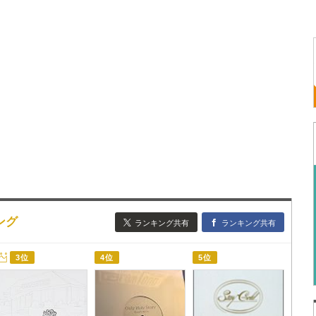
キング
ランキング共有
ランキング共有
3位
4位
5位