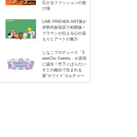
広がるファッションの遊
び場
て
LINE FRIENDS ART展が
伊勢丹新宿店で初開催！
な
ブラウンが伝える心の温
もりとアートの魅力
ブ
しなこプロデュース「S
weeChu Sweets」が原宿
に誕生！竹下☆ぱらだい
ッ
すとの融合で生まれる
新“カワイイ”カルチャー
ク
マ
ー