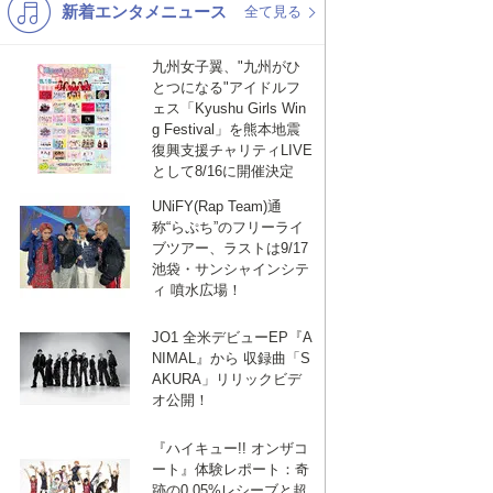
新着エンタメニュース
K-POP
演歌・歌謡
全て見る
バンド
洋楽
九州女子翼、"九州がひ
とつになる"アイドルフ
VTuber
ディズニー
ェス「Kyushu Girls Win
g Festival」を熊本地震
復興支援チャリティLIVE
として8/16に開催決定
UNiFY(Rap Team)通
称“らぷち”のフリーライ
ブツアー、ラストは9/17
池袋・サンシャインシテ
ィ 噴水広場！
JO1 全米デビューEP『A
NIMAL』から 収録曲「S
AKURA」リリックビデ
オ公開！
『ハイキュー!! オンザコ
ート』体験レポート：奇
跡の0.05%レシーブと超