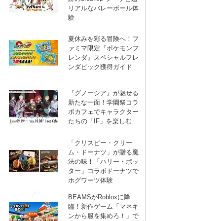
リアルなバレーボール体
験
夏休みを彩る冒険へ！フ
ァミマ限定『ポケモンフ
レンダ』スペシャルフレ
ンダピック獲得ガイド
『グノーシア』が魅せる
新たな一面！学園祭コラ
ボカフェでキャラクター
たちの「IF」を楽しむ
「クリスピー・クリー
ム・ドーナツ」が贈る魔
法の味！「ハリー・ポッ
ター」コラボドーナツで
ホグワーツ体験
BEAMSがRobloxに降
臨！新作ゲーム「マネキ
ebook
は
ンから服を集めろ！」で