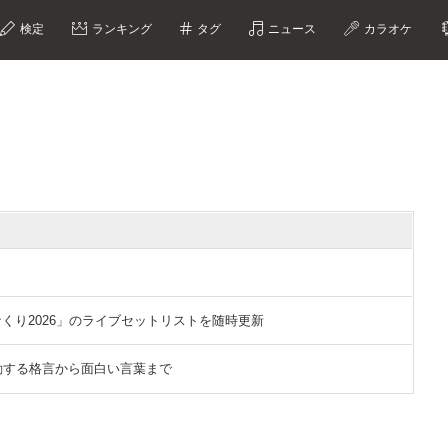
検定
ランキング
タグ
ニュース
カラオケ
？
「ひなくり2026」のライブセットリストを随時更新
選｜感動する格言から面白い言葉まで