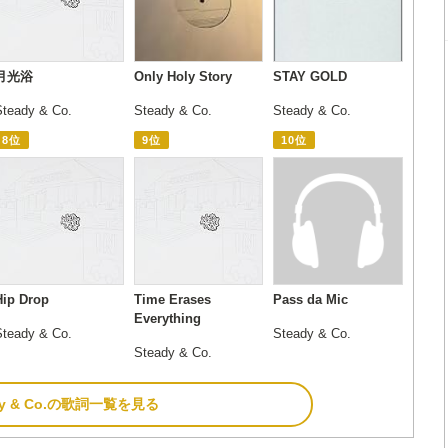
月光浴
Only Holy Story
STAY GOLD
Steady & Co.
Steady & Co.
Steady & Co.
8位
9位
10位
Hip Drop
Time Erases
Pass da Mic
Everything
Steady & Co.
Steady & Co.
Steady & Co.
dy & Co.の歌詞一覧を見る