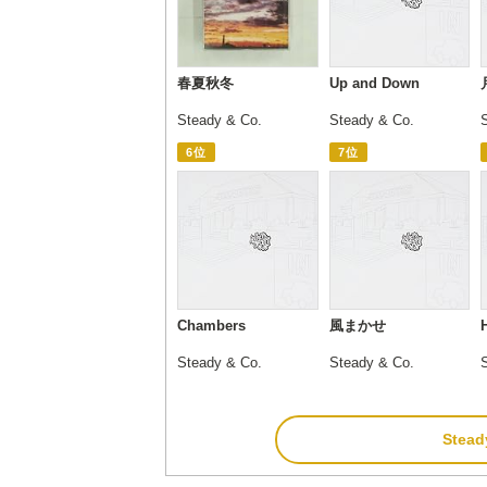
春夏秋冬
Up and Down
Steady & Co.
Steady & Co.
6位
7位
Chambers
風まかせ
Steady & Co.
Steady & Co.
Stea