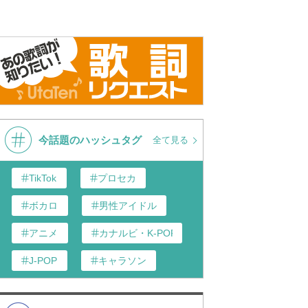
今話題のハッシュタグ
全て見る
TikTok
プロセカ
ボカロ
男性アイドル
アニメ
カナルビ・K-POP和訳
J-POP
キャラソン
あんスタ
歌い手