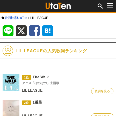
歌詞検索UtaTen
LIL LEAGUE
LINE
X
Facebook
は
て
な
ブ
ッ
ク
マ
ー
ク
LIL LEAGUEの人気歌詞ランキング
The Walk
1位
アニメ「ぼのぼの」主題歌
LIL LEAGUE
歌詞を見る
1番星
2位
LIL LEAGUE