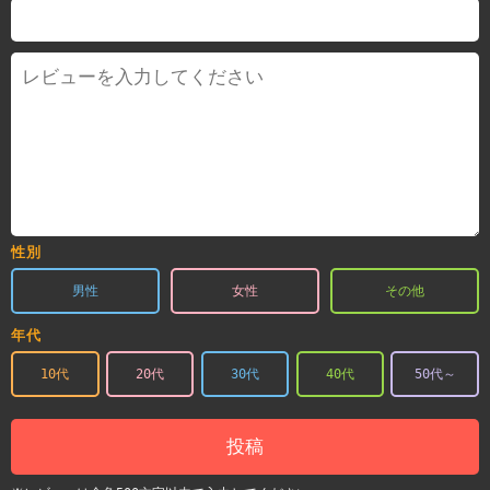
性別
男性
女性
その他
年代
10代
20代
30代
40代
50代～
投稿