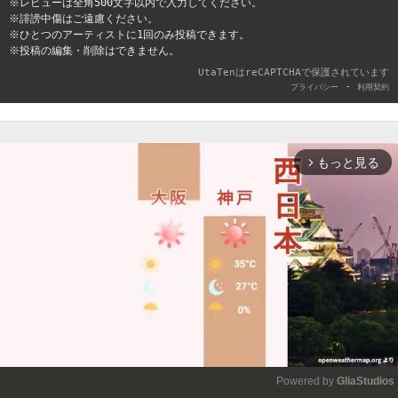
※レビューは全角500文字以内で入力してください。
※誹謗中傷はご遠慮ください。
※ひとつのアーティストに1回のみ投稿できます。
※投稿の編集・削除はできません。
UtaTenはreCAPTCHAで保護されています
-
プライバシー
利用契約
もっと見る
arrow_forward_ios
Powered by 
GliaStudios