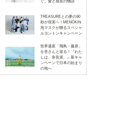
ぐ、愛と成長の物語
TREASUREとの夢の90
秒が現実へ！MENOKIN
泡マスクが贈るスペシャ
ルヨントンキャンペーン
ebook
は
世界遺産「飛鳥・藤原」
を杏さんと巡る！『わた
て
しは、奈良派。』新キャ
ンペーンで日本の始まり
の地へ
な
ブ
ッ
ク