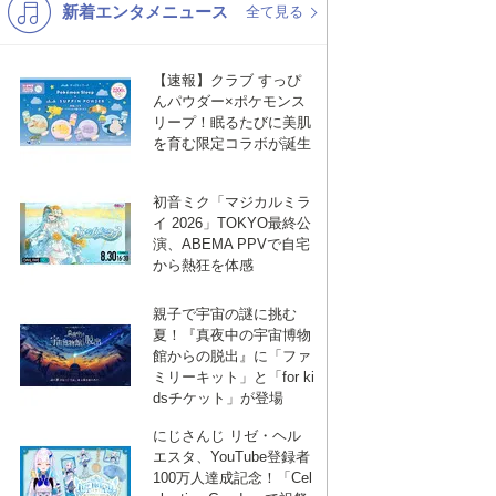
新着エンタメニュース
K-POP
バンド
全て見る
演歌・歌謡
洋楽
【速報】クラブ すっぴ
VTuber
ディズニー
んパウダー×ポケモンス
リープ！眠るたびに美肌
を育む限定コラボが誕生
初音ミク「マジカルミラ
イ 2026」TOKYO最終公
演、ABEMA PPVで自宅
から熱狂を体感
親子で宇宙の謎に挑む
夏！『真夜中の宇宙博物
館からの脱出』に「ファ
ミリーキット」と「for ki
dsチケット」が登場
にじさんじ リゼ・ヘル
エスタ、YouTube登録者
100万人達成記念！「Cel