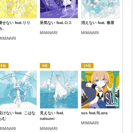
褪せない feat.りり
呆気ない feat.ロス
消えない feat. 春茶
あ。
MIMiNARI
MIMiNARI
MIMiNARI
8位
9位
10位
泣けない feat. こはな
見えない feat.
sus feat.9Lana
らむ
natsumi
MIMiNARI
MIMiNARI
MIMiNARI