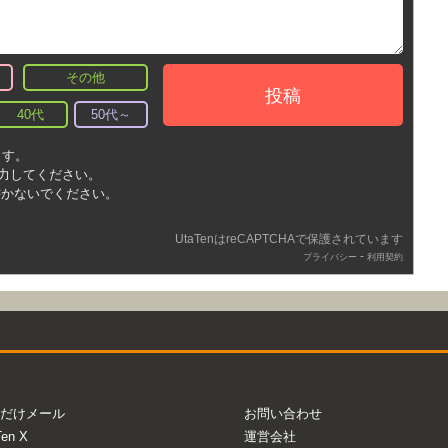
その他
投稿
40代
50代～
ます。
入力してください。
書かないでください。
UtaTenはreCAPTCHAで保護されています
-
プライバシー
利用契約
だけメール
お問い合わせ
Ten X
運営会社