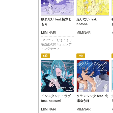
眠れない feat.楠木と
足りない feat.
もり
Kotoha
MIMiNARI
MIMiNARI
TVアニメ「ひきこまり
吸血姫の悶々」エンデ
ィングテーマ
6位
7位
インスタント・ラヴ
クランシック feat. 北
feat. natsumi
澤ゆうほ
MIMiNARI
MIMiNARI