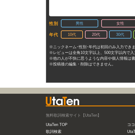
男性
女性
性別
10代
20代
30代
年代
※ニックネーム･性別･年代は初回のみ入力でき
※レビューは全角10文字以上、500文字以内で
※他の人が不快に思うような内容や個人情報は
※投稿後の編集・削除はできません。
無料歌詞検索サイト【UtaTen】
UtaTen TOP
ココ
歌詞検索
Uta