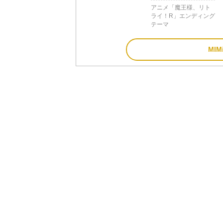
アニメ「魔王様、リト
ライ！R」エンディング
テーマ
MI