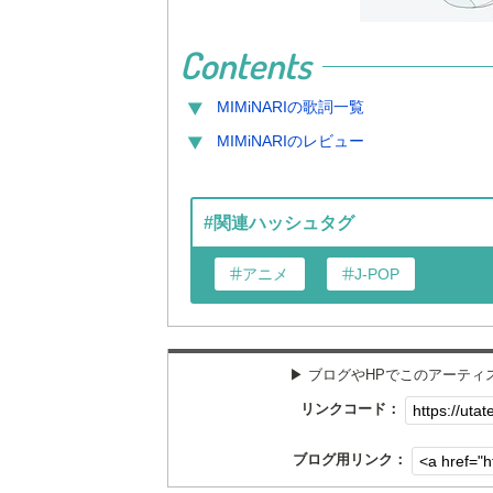
Contents
MIMiNARI
の歌詞一覧
MIMiNARI
のレビュー
#関連ハッシュタグ
アニメ
J-POP
▶︎ ブログやHPでこのアーテ
リンクコード：
ブログ用リンク：