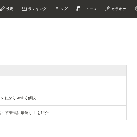
検定
ランキング
タグ
ニュース
カラオケ
？
称をわかりやすく解説
式・卒業式に最適な曲を紹介