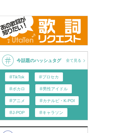
今話題のハッシュタグ
全て見る
TikTok
プロセカ
ボカロ
男性アイドル
アニメ
カナルビ・K-POP和訳
J-POP
キャラソン
あんスタ
歌い手