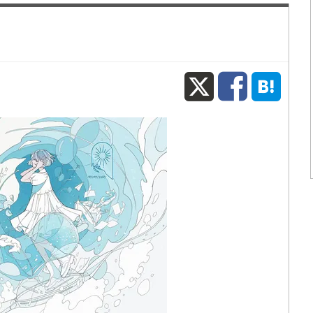
X
Fac