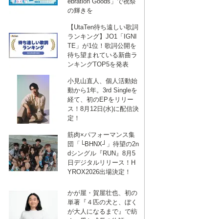
ebration Goods」で祝祭
の輝きを
【UtaTen待ち遠しい歌詞
ランキング】JO1「IGNI
TE」が1位！歌詞公開を
待ち望まれている新曲ラ
ンキングTOP5を発表
小見山直人、個人活動始
動から1年。3rd Singleを
経て、初のEPをリリー
ス！8月12日(水)に配信決
定！
筋肉×パフォーマンス集
団「└BHNX┘」待望の2n
dシングル『RUN』8月5
日デジタルリリース！H
YROX2026出場決定！
かが屋・賀屋壮也、初の
単著『４匹の犬と、ぼく
が大人になるまで』で紡