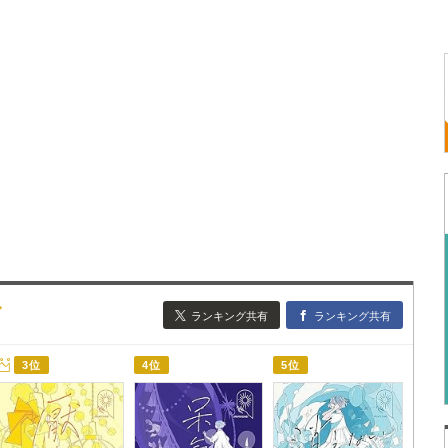
グ
ランキング共有
ランキング共有
3位
4位
5位