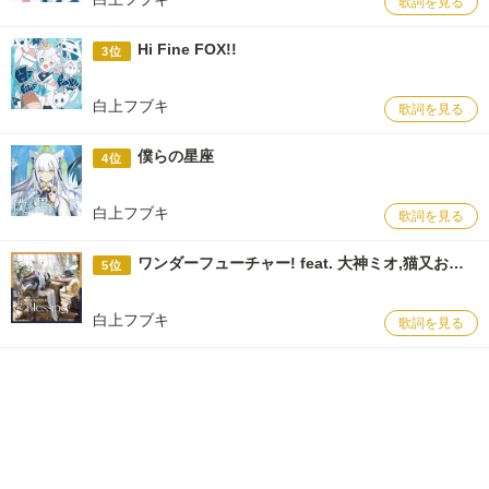
歌詞を見る
Hi Fine FOX!!
3位
白上フブキ
歌詞を見る
僕らの星座
4位
白上フブキ
歌詞を見る
ワンダーフューチャー! feat. 大神ミオ,猫又おかゆ,戌神ころね
5位
白上フブキ
歌詞を見る