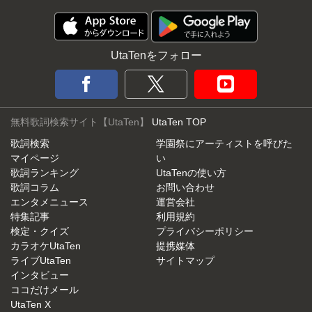
UtaTenをフォロー
無料歌詞検索サイト【UtaTen】
UtaTen TOP
歌詞検索
学園祭にアーティストを呼びた
マイページ
い
歌詞ランキング
UtaTenの使い方
歌詞コラム
お問い合わせ
エンタメニュース
運営会社
特集記事
利用規約
検定・クイズ
プライバシーポリシー
カラオケUtaTen
提携媒体
ライブUtaTen
サイトマップ
インタビュー
ココだけメール
UtaTen X