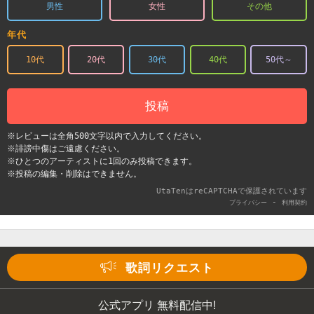
男性
女性
その他
年代
10代
20代
30代
40代
50代～
投稿
※レビューは全角500文字以内で入力してください。
※誹謗中傷はご遠慮ください。
※ひとつのアーティストに1回のみ投稿できます。
※投稿の編集・削除はできません。
UtaTenはreCAPTCHAで保護されています
-
プライバシー
利用契約
歌詞リクエスト
公式アプリ 無料配信中!