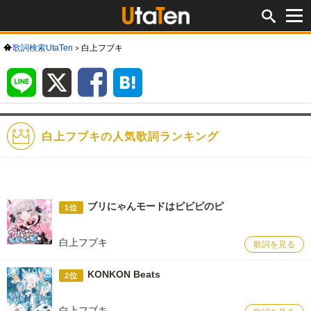
歌詞検索UtaTen
白上フブキ
LINE
X
Facebook
は
て
な
ブ
ッ
ク
マ
ー
ク
白上フブキの人気歌詞ランキング
ブリにゃんモードはピピピのピ
1位
白上フブキ
歌詞を見る
KONKON Beats
2位
白上フブキ