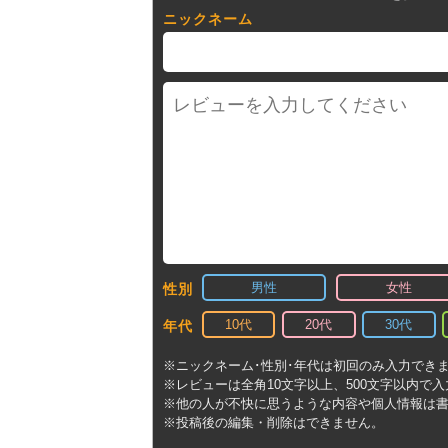
ニックネーム
男性
女性
性別
10代
20代
30代
年代
※ニックネーム･性別･年代は初回のみ入力でき
※レビューは全角10文字以上、500文字以内で
※他の人が不快に思うような内容や個人情報は
※投稿後の編集・削除はできません。