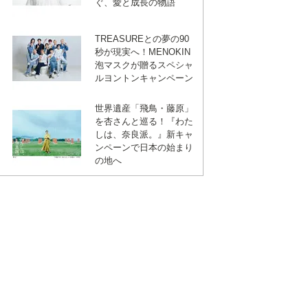
ぐ、愛と成長の物語
TREASUREとの夢の90
秒が現実へ！MENOKIN
泡マスクが贈るスペシャ
ルヨントンキャンペーン
世界遺産「飛鳥・藤原」
を杏さんと巡る！『わた
しは、奈良派。』新キャ
ンペーンで日本の始まり
の地へ
ebook
は
て