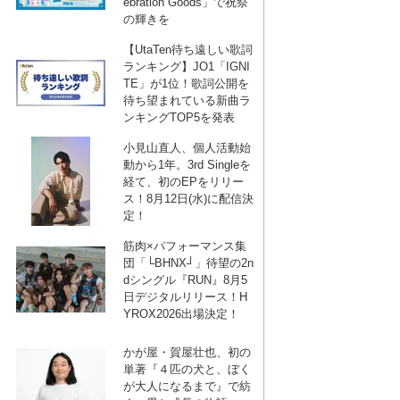
ebration Goods」で祝祭
の輝きを
【UtaTen待ち遠しい歌詞
ランキング】JO1「IGNI
TE」が1位！歌詞公開を
待ち望まれている新曲ラ
ンキングTOP5を発表
小見山直人、個人活動始
動から1年。3rd Singleを
経て、初のEPをリリー
ス！8月12日(水)に配信決
定！
筋肉×パフォーマンス集
団「└BHNX┘」待望の2n
dシングル『RUN』8月5
日デジタルリリース！H
YROX2026出場決定！
かが屋・賀屋壮也、初の
単著『４匹の犬と、ぼく
が大人になるまで』で紡