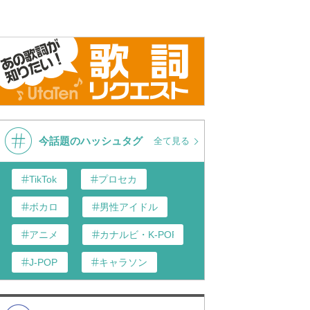
今話題のハッシュタグ
全て見る
TikTok
プロセカ
ボカロ
男性アイドル
アニメ
カナルビ・K-POP和訳
J-POP
キャラソン
あんスタ
歌い手