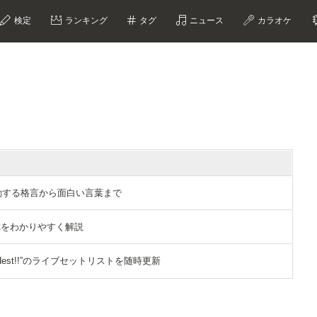
検定
ランキング
タグ
ニュース
カラオケ
選｜感動する格言から面白い言葉まで
称をわかりやすく解説
 ”FRESHest!!”のライブセットリストを随時更新