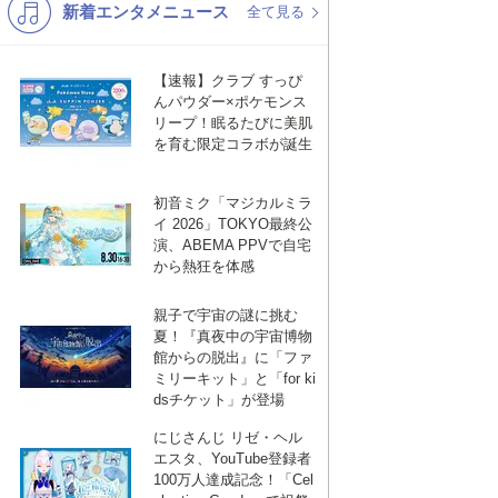
新着エンタメニュース
K-POP
演歌・歌謡
全て見る
バンド
洋楽
【速報】クラブ すっぴ
VTuber
ディズニー
んパウダー×ポケモンス
リープ！眠るたびに美肌
を育む限定コラボが誕生
初音ミク「マジカルミラ
イ 2026」TOKYO最終公
演、ABEMA PPVで自宅
から熱狂を体感
親子で宇宙の謎に挑む
夏！『真夜中の宇宙博物
館からの脱出』に「ファ
ミリーキット」と「for ki
dsチケット」が登場
にじさんじ リゼ・ヘル
エスタ、YouTube登録者
100万人達成記念！「Cel