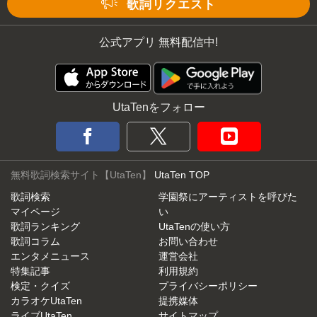
歌詞リクエスト
公式アプリ 無料配信中!
UtaTenをフォロー
無料歌詞検索サイト【UtaTen】
UtaTen TOP
歌詞検索
学園祭にアーティストを呼びた
マイページ
い
歌詞ランキング
UtaTenの使い方
歌詞コラム
お問い合わせ
エンタメニュース
運営会社
特集記事
利用規約
検定・クイズ
プライバシーポリシー
カラオケUtaTen
提携媒体
ライブUtaTen
サイトマップ