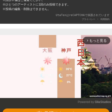
※誹謗中傷はご遠慮ください。
※ひとつのアーティストに1回のみ投稿できます。
※投稿の編集・削除はできません。
UtaTenはreCAPTCHAで保護されています
-
プライバシー
利用契約
もっと見る
arrow_forward_ios
Powered by 
GliaStudios
Mute