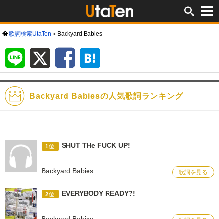
歌詞検索UtaTen
Backyard Babies
LINE
X
Facebook
は
て
な
ブ
ッ
ク
マ
ー
ク
Backyard Babiesの人気歌詞ランキング
SHUT THe FUCK UP!
1位
Backyard Babies
歌詞を見る
EVERYBODY READY?!
2位
Backyard Babies