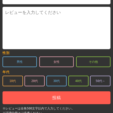
性別
男性
女性
その他
年代
10代
20代
30代
40代
50代～
投稿
※レビューは全角500文字以内で入力してください。