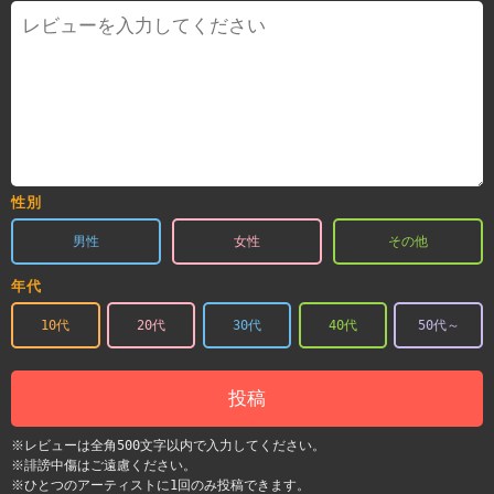
性別
男性
女性
その他
年代
10代
20代
30代
40代
50代～
投稿
※レビューは全角500文字以内で入力してください。
※誹謗中傷はご遠慮ください。
※ひとつのアーティストに1回のみ投稿できます。