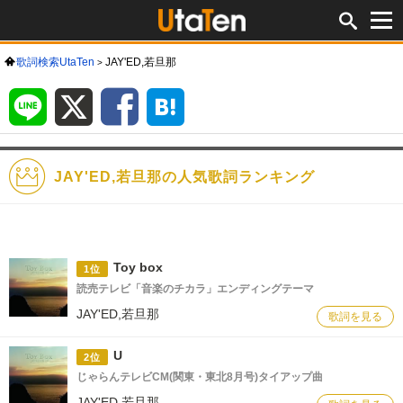
歌詞検索UtaTen
JAY'ED,若旦那
LINE
X
Facebook
は
て
な
ブ
ッ
ク
マ
ー
ク
JAY'ED,若旦那の人気歌詞ランキング
Toy box
1位
読売テレビ「音楽のチカラ」エンディングテーマ
JAY'ED,若旦那
歌詞を見る
U
2位
じゃらんテレビCM(関東・東北8月号)タイアップ曲
JAY'ED,若旦那