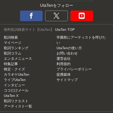
UtaTenをフォロー
無料歌詞検索サイト【UtaTen】
UtaTen TOP
歌詞検索
学園祭にアーティストを呼びた
マイページ
い
歌詞ランキング
UtaTenの使い方
歌詞コラム
お問い合わせ
エンタメニュース
運営会社
特集記事
利用規約
検定・クイズ
プライバシーポリシー
カラオケUtaTen
提携媒体
ライブUtaTen
サイトマップ
インタビュー
ココだけメール
UtaTen X
歌詞リクエスト
アーティスト一覧