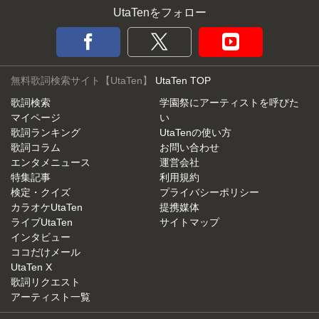
UtaTenをフォロー
無料歌詞検索サイト【UtaTen】
UtaTen TOP
歌詞検索
学園祭にアーティストを呼びた
マイページ
い
歌詞ランキング
UtaTenの使い方
歌詞コラム
お問い合わせ
エンタメニュース
運営会社
特集記事
利用規約
検定・クイズ
プライバシーポリシー
カラオケUtaTen
提携媒体
ライブUtaTen
サイトマップ
インタビュー
ココだけメール
UtaTen X
歌詞リクエスト
アーティスト一覧