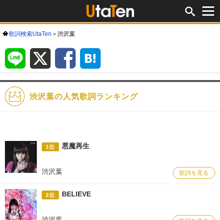
歌詞検索UtaTen
渋沢葉
LINE
X
Facebook
は
て
な
ブ
ッ
ク
マ
ー
ク
渋沢葉の人気歌詞ランキング
悪魔再生
1位
渋沢葉
歌詞を見る
BELIEVE
2位
渋沢葉