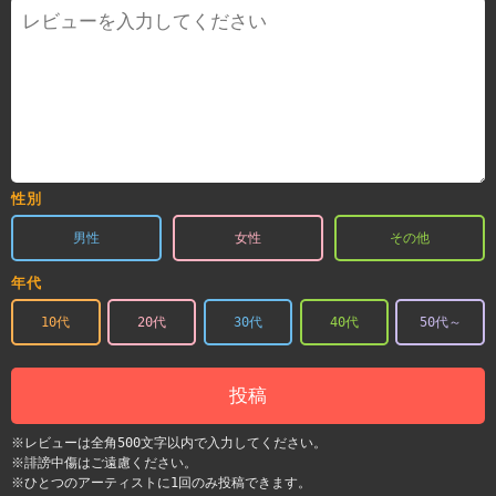
性別
男性
女性
その他
年代
10代
20代
30代
40代
50代～
投稿
※レビューは全角500文字以内で入力してください。
※誹謗中傷はご遠慮ください。
※ひとつのアーティストに1回のみ投稿できます。