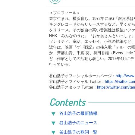
＜プロフィール＞
東京生まれ、横浜育ち。1972年にSG「銀河系
キングレコードからリリースするなど、早くから
をリリース。その独自の高い音楽性は根強いフ
NHK『みんなのうた』『おかあさんといっしょ
ソナリティ、童話、エッセイ、小説の執筆など
近年は、映画『ゲド戦記』の挿入歌「テルーの
か、斉藤由貴、手嶌 葵、持田香織（Every Lit
ど、作家としての活動も著しい。2017年4月に
行っている。
谷山浩子オフィシャルホームページ：
http://www
谷山浩子オフィシャル Twitter：
https://twitter.c
谷山浩子スタッフ Twitter：
https://twitter.com/ta
Contents
谷山浩子
の最新情報
谷山浩子
のニュース
谷山浩子
の歌詞一覧