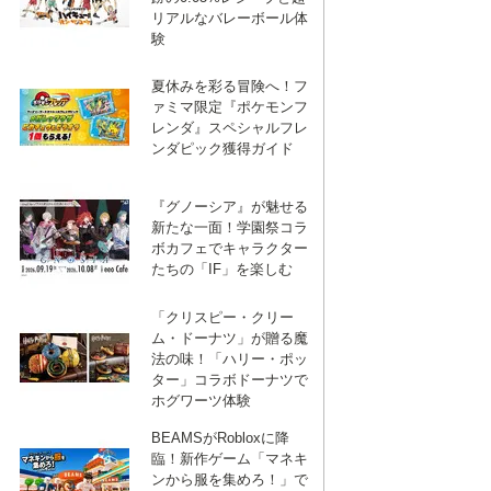
リアルなバレーボール体
験
夏休みを彩る冒険へ！フ
ァミマ限定『ポケモンフ
レンダ』スペシャルフレ
ンダピック獲得ガイド
『グノーシア』が魅せる
新たな一面！学園祭コラ
ボカフェでキャラクター
たちの「IF」を楽しむ
「クリスピー・クリー
ム・ドーナツ」が贈る魔
法の味！「ハリー・ポッ
ター」コラボドーナツで
ホグワーツ体験
BEAMSがRobloxに降
臨！新作ゲーム「マネキ
ンから服を集めろ！」で