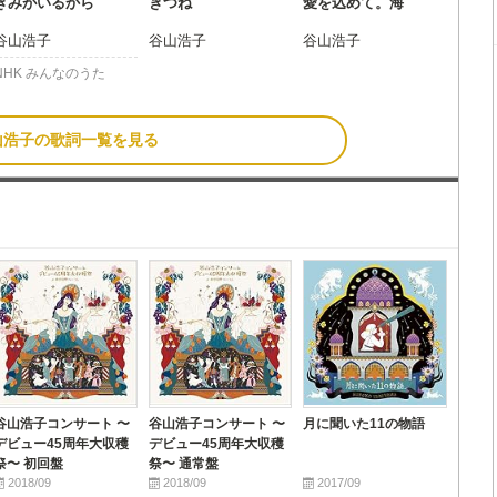
きみがいるから
きつね
愛を込めて。海
谷山浩子
谷山浩子
谷山浩子
NHK みんなのうた
山浩子の歌詞一覧を見る
谷山浩子コンサート 〜
谷山浩子コンサート 〜
月に聞いた11の物語
デビュー45周年大収穫
デビュー45周年大収穫
祭〜 初回盤
祭〜 通常盤
2018/09
2018/09
2017/09