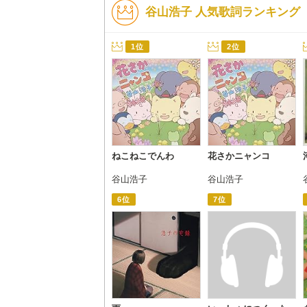
谷山浩子 人気歌詞ランキング
1位
2位
ねこねこでんわ
花さかニャンコ
谷山浩子
谷山浩子
6位
7位