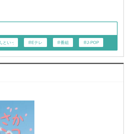
んといっしょ
Eテレ
番組
J-POP