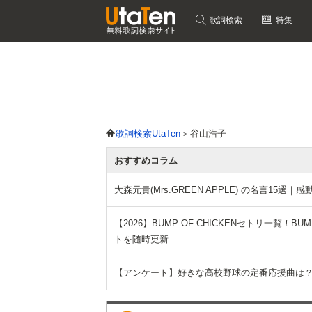
歌詞検索
特集
歌詞検索UtaTen
谷山浩子
おすすめコラム
大森元貴(Mrs.GREEN APPLE) の名言15
【2026】BUMP OF CHICKENセトリ一覧！BUMP O
トを随時更新
【アンケート】好きな高校野球の定番応援曲は