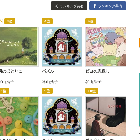
ランキング共有
ランキング共有
3位
4位
5位
河のほとりに
パズル
ピヨの恩返し
谷山浩子
谷山浩子
谷山浩子
8位
9位
10位