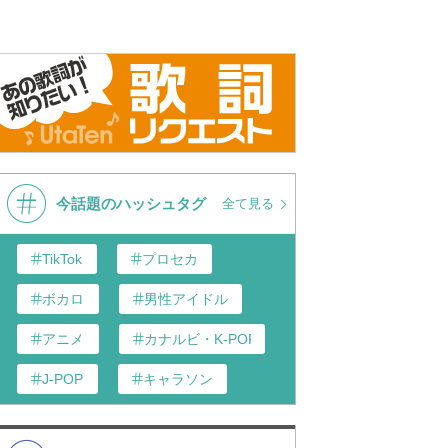
今話題のハッシュタグ
全て見る
TikTok
プロセカ
ボカロ
男性アイドル
アニメ
カナルビ・K-POP和訳
J-POP
キャラソン
あんスタ
歌い手