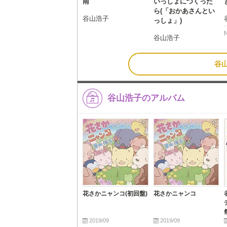
雨
いっしょにつくった
ら(「おかあさんとい
谷山浩子
っしょ」)
谷山浩子
谷
谷山浩子のアルバム
花さかニャンコ(初回盤)
花さかニャンコ
2019/09
2019/09