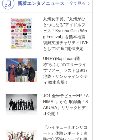
新着エンタメニュース
K-POP
演歌・歌謡
全て見る
バンド
洋楽
九州女子翼、"九州がひ
とつになる"アイドルフ
VTuber
ディズニー
ェス「Kyushu Girls Win
g Festival」を熊本地震
復興支援チャリティLIVE
として8/16に開催決定
UNiFY(Rap Team)通
称“らぷち”のフリーライ
ブツアー、ラストは9/17
池袋・サンシャインシテ
ィ 噴水広場！
JO1 全米デビューEP『A
NIMAL』から 収録曲「S
AKURA」リリックビデ
オ公開！
『ハイキュー!! オンザコ
ート』体験レポート：奇
跡の0.05%レシーブと超