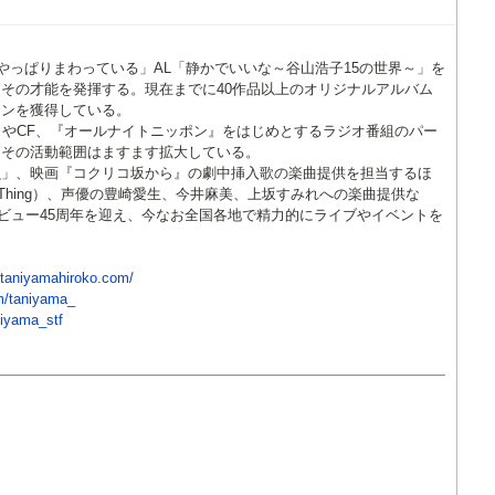
はやっぱりまわっている」AL「静かでいいな～谷山浩子15の世界～」を
その才能を発揮する。現在までに40作品以上のオリジナルアルバム
ァンを獲得している。
』やCF、『オールナイトニッポン』をはじめとするラジオ番組のパー
、その活動範囲はますます拡大している。
唄」、映画『コクリコ坂から』の劇中挿入歌の楽曲提供を担当するほ
tle Thing）、声優の豊崎愛生、今井麻美、上坂すみれへの楽曲提供な
デビュー45周年を迎え、今なお全国各地で精力的にライブやイベントを
.taniyamahiroko.com/
om/taniyama_
niyama_stf