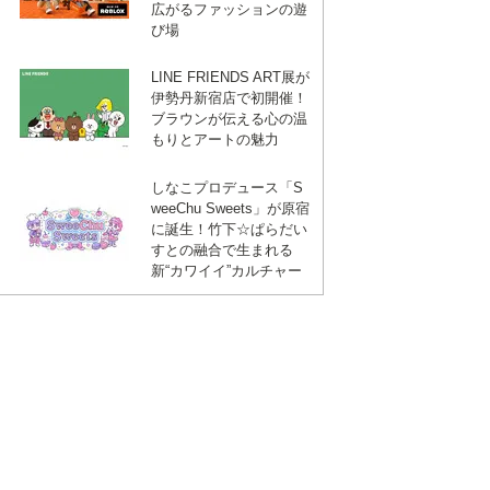
広がるファッションの遊
び場
ebook
は
LINE FRIENDS ART展が
伊勢丹新宿店で初開催！
て
ブラウンが伝える心の温
もりとアートの魅力
しなこプロデュース「S
な
weeChu Sweets」が原宿
に誕生！竹下☆ぱらだい
すとの融合で生まれる
ブ
新“カワイイ”カルチャー
ッ
ク
マ