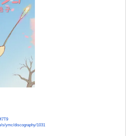
3M7T9
p/s/ymc/discography/1031