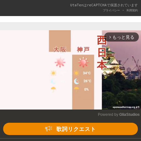
UtaTenはreCAPTCHAで保護されています
-
プライバシー
利用契約
もっと見る
arrow_forward_ios
Powered by 
GliaStudios
Mute
歌詞リクエスト