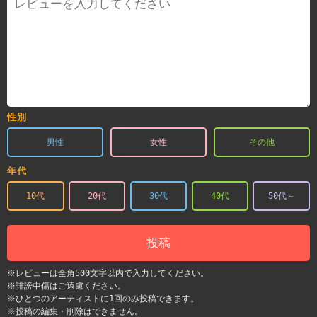
性別
男性
女性
その他
年代
10代
20代
30代
40代
50代～
投稿
※レビューは全角500文字以内で入力してください。
※誹謗中傷はご遠慮ください。
※ひとつのアーティストに1回のみ投稿できます。
※投稿の編集・削除はできません。