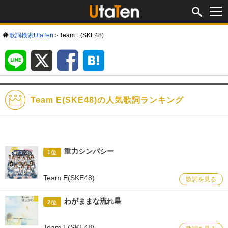
歌詞検索UtaTen
Team E(SKE48)
LINE
X
Facebook
は
て
な
ブ
ッ
ク
マ
ー
ク
Team E(SKE48)の人気歌詞ランキング
重力シンパシー
1位
Team E(SKE48)
歌詞を見る
わがままな流れ星
2位
Team E(SKE48)