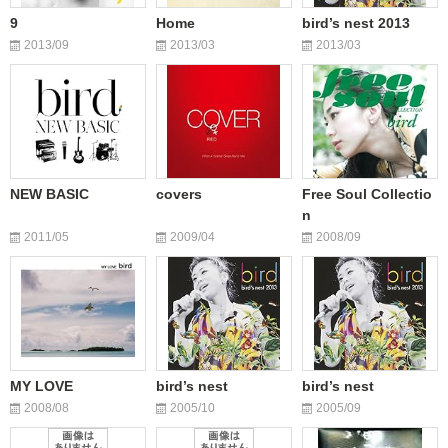
9
Home
bird’s nest 2013
2013/09
2013/03
2013/03
NEW BASIC
covers
Free Soul Collectio
n
2011/05
2009/04
2008/09
MY LOVE
bird’s nest
bird’s nest
2008/08
2005/10
2005/09