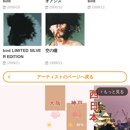
bird
オアシス
bird
2000/10
2000/10
1999/12
bird LIMITED SILVE
空の瞳
R EDITION
1999/11
1999/11
アーティストのページへ戻る
もっと見る
arrow_forward_ios