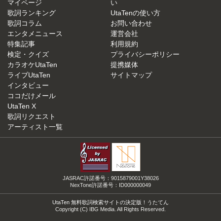
マイページ
い
歌詞ランキング
UtaTenの使い方
歌詞コラム
お問い合わせ
エンタメニュース
運営会社
特集記事
利用規約
検定・クイズ
プライバシーポリシー
カラオケUtaTen
提携媒体
ライブUtaTen
サイトマップ
インタビュー
ココだけメール
UtaTen X
歌詞リクエスト
アーティスト一覧
JASRAC許諾番号：9015879001Y38026
NexTone許諾番号：ID000000049
UtaTen 無料歌詞検索サイトの決定版！うたてん
Copyright (C) IBG Media. All Rights Reserved.