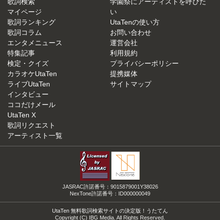
歌詞検索
学園祭にアーティストを呼びた
マイページ
い
歌詞ランキング
UtaTenの使い方
歌詞コラム
お問い合わせ
エンタメニュース
運営会社
特集記事
利用規約
検定・クイズ
プライバシーポリシー
カラオケUtaTen
提携媒体
ライブUtaTen
サイトマップ
インタビュー
ココだけメール
UtaTen X
歌詞リクエスト
アーティスト一覧
JASRAC許諾番号：9015879001Y38026
NexTone許諾番号：ID000000049
UtaTen 無料歌詞検索サイトの決定版！うたてん
Copyright (C) IBG Media. All Rights Reserved.