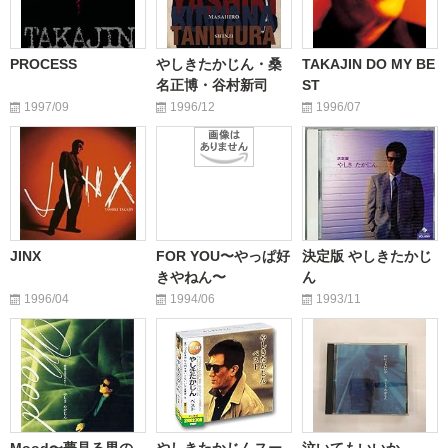
PROCESS
やしきたかじん・桑
TAKAJIN DO MY BE
名正博・谷村新司
ST
1997/09
1996/12
1996/07
JINX
FOR YOU〜やっぱ好
決定版 やしきたかじ
きやねん〜
ん
1996/04
1994/06
1993/11