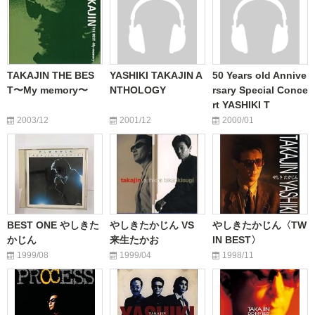
TAKAJIN THE BES
YASHIKI TAKAJIN A
50 Years old Annive
T〜My memory〜
NTHOLOGY
rsary Special Conce
rt YASHIKI T
2003/12
2001/12
2000/01
BEST ONE やしきた
やしきたかじん VS
やしきたかじん〈TW
かじん
来生たかお
IN BEST〉
1999/08
1999/04
1998/11