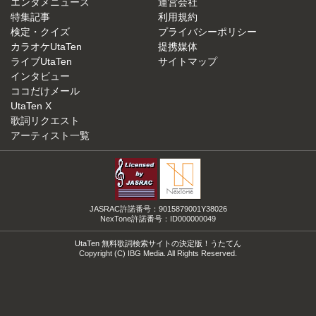
エンタメニュース
運営会社
特集記事
利用規約
検定・クイズ
プライバシーポリシー
カラオケUtaTen
提携媒体
ライブUtaTen
サイトマップ
インタビュー
ココだけメール
UtaTen X
歌詞リクエスト
アーティスト一覧
JASRAC許諾番号：9015879001Y38026
NexTone許諾番号：ID000000049
UtaTen 無料歌詞検索サイトの決定版！うたてん
Copyright (C) IBG Media. All Rights Reserved.