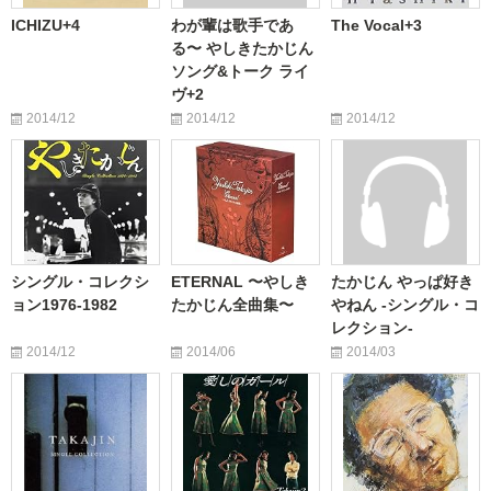
ICHIZU+4
わが輩は歌手であ
The Vocal+3
る〜 やしきたかじん
ソング&トーク ライ
ヴ+2
2014/12
2014/12
2014/12
シングル・コレクシ
ETERNAL 〜やしき
たかじん やっぱ好き
ョン1976-1982
たかじん全曲集〜
やねん -シングル・コ
レクション-
2014/12
2014/06
2014/03