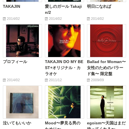
TAKAJIN
愛しのガール Takaji
明日になれば
n/2
2014/02
2014/02
2014/02
プロフィール
TAKAJIN DO MY BE
Ballad for Woman〜
ST+オリジナル・カ
女性のためのバラー
ラオケ
ド集〜 限定盤
2014/02
2011/12
2009/09
泣いてもいいか
Mood〜夢見る男の
egoism〜天国はまだ