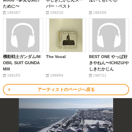
Mood〜夢見る男の
やしきたかじんスー
泣いてもいいか
ために〜
パー・ベスト
1993/07
1992/10
1992/09
機動戦士ガンダム/M
The Vocal
BEST ONE やっぱ好
OBIL SUIT GUNDA
きやねん〜ICHIZU/や
MIII
しきたかじん
1991/03
1989/04
1987/12
アーティストのページへ戻る