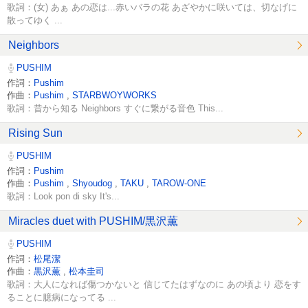
歌詞：(女) あぁ あの恋は...赤いバラの花 あざやかに咲いては、切なげに
散ってゆく ...
Neighbors
PUSHIM
作詞：
Pushim
作曲：
Pushim
,
STARBWOYWORKS
歌詞：昔から知る Neighbors すぐに繋がる音色 This...
Rising Sun
PUSHIM
作詞：
Pushim
作曲：
Pushim
,
Shyoudog
,
TAKU
,
TAROW-ONE
歌詞：Look pon di sky It's...
Miracles duet with PUSHIM/黒沢薫
PUSHIM
作詞：
松尾潔
作曲：
黒沢薫
,
松本圭司
歌詞：大人になれば傷つかないと 信じてたはずなのに あの頃より 恋をす
ることに臆病になってる ...