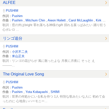
ALFEE
PUSHIM
作詞：
Pushim
作曲：
Pushim
,
Mitchum Chin
,
Aieon Hoilett
,
Carol McLaughlin
,
Kirk Bennett
歌詞：窓の外はbright 零れ落ちる神様のgift 揺れる葉っぱみたい 踊り狂う
心ボレロ ...
リンゴ追分
PUSHIM
作詞：
小沢不二夫
作曲：
米山正夫
歌詞：リンゴの花びらが 風に散ったよな 月夜に月夜に そっと え
―――...
The Original Love Song
PUSHIM
作詞：
Pushim
作曲：
Pushim
,
Yota Kobayashi
,
SHIMI
歌詞：世界の何処かにいる私を待つ 1人 特別な歌みたいな人に 初めて会
ったのに 心地良いハーモニー...