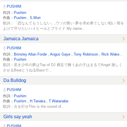
PUSHIM
作詞：
Pushim
作曲：
Pushim
,
S.Mori
歌詞：「恋なんてもうしない」,ウソの誓い 夢を求め果てしない戦い 雨を
よけて守りたいハイヒールとプライド My name...
Jamaica Jamaica
PUSHIM
作詞：
Brinsley Allan Forde
,
Angus Gaye
,
Tony Robinson
,
Rick Wakeman
作曲：
Pushim
歌詞：若き少年の夢はTop of DJ 裸足で舞うあの子はまるでAngel 激しく
させるBeatとうねるBassで...
Da Bulldog
PUSHIM
作詞：
Pushim
作曲：
Pushim
,
H.Tanaka
,
T.Watanabe
歌詞：火を灯せThis is the sound of...
Girls say yeah
PUSHIM