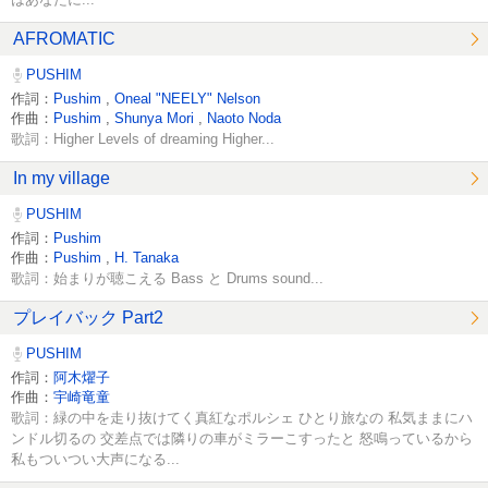
AFROMATIC
PUSHIM
作詞：
Pushim
,
Oneal "NEELY" Nelson
作曲：
Pushim
,
Shunya Mori
,
Naoto Noda
歌詞：Higher Levels of dreaming Higher...
In my village
PUSHIM
作詞：
Pushim
作曲：
Pushim
,
H. Tanaka
歌詞：始まりが聴こえる Bass と Drums sound...
プレイバック Part2
PUSHIM
作詞：
阿木燿子
作曲：
宇崎竜童
歌詞：緑の中を走り抜けてく真紅なポルシェ ひとり旅なの 私気ままにハ
ンドル切るの 交差点では隣りの車がミラーこすったと 怒鳴っているから
私もついつい大声になる...