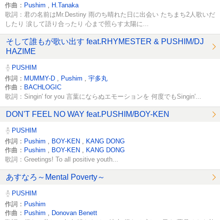
作曲：
Pushim
,
H.Tanaka
歌詞：君の名前はMr.Destiny 雨のち晴れた日に出会い たちまち2人歌いだ
したり 涙して語り合ったり 心まで照らす太陽に...
そして誰もが歌い出す feat.RHYMESTER & PUSHIM/DJ
HAZIME
PUSHIM
作詞：
MUMMY-D
,
Pushim
,
宇多丸
作曲：
BACHLOGIC
歌詞：Singin' for you 言葉にならぬエモーションを 何度でもSingin'...
DON'T FEEL NO WAY feat.PUSHIM/BOY-KEN
PUSHIM
作詞：
Pushim
,
BOY-KEN
,
KANG DONG
作曲：
Pushim
,
BOY-KEN
,
KANG DONG
歌詞：Greetings! To all positive youth...
あすなろ～Mental Poverty～
PUSHIM
作詞：
Pushim
作曲：
Pushim
,
Donovan Benett