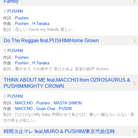
Family
PUSHIM
作詞：
Pushim
作曲：
Pushim
,
H.Tanaka
歌詞：恋しい You're my friends 愛しい...
Do The Reggae feat.PUSHIM/Home Grown
PUSHIM
作詞：
Pushim
作曲：
Pushim
,
H.Tanaka
歌詞：響かせろ その体中で 受けとめよ 音楽の銃声 Across...
THINK ABOUT ME feat.MACCHO from OZROSAURUS &
PUSHIM/MIGHTY CROWN
PUSHIM
作詞：
MACCHO
,
Pushim
,
MASTA SIMON
作曲：
MACCHO
,
Guan Chai
,
PUSIM
歌詞：口だけなのMy baby 声聞かせて私だけに 優しい嘘ならいらない 貴
方の答えが欲しい...
時間ヨ止マレ feat.MURO & PUSHIM/東京弐拾伍時