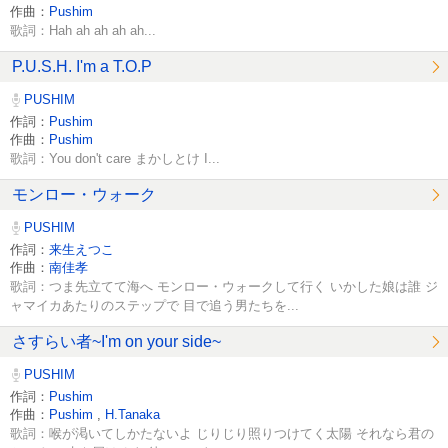
作曲：
Pushim
歌詞：Hah ah ah ah ah...
P.U.S.H. I'm a T.O.P
PUSHIM
作詞：
Pushim
作曲：
Pushim
歌詞：You don't care まかしとけ I...
モンロー・ウォーク
PUSHIM
作詞：
来生えつこ
作曲：
南佳孝
歌詞：つま先立てて海へ モンロー・ウォークして行く いかした娘は誰 ジ
ャマイカあたりのステップで 目で追う男たちを...
さすらい者~I'm on your side~
PUSHIM
作詞：
Pushim
作曲：
Pushim
,
H.Tanaka
歌詞：喉が渇いてしかたないよ じりじり照りつけてく太陽 それなら君の