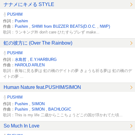
ナナメにキメる STYLE
PUSHIM
作詞：
Pushim
作曲：
Pushim
,
SHIMI from BUZZER BEATS(D.O.C.
,
NWP)
歌詞：ランキング外 don't care ひたすらブレず make...
虹の彼方に (Over The Rainbow)
PUSHIM
作詞：
水島哲
,
E.Y.HARBURG
作曲：
HAROLD ARLEN
歌詞：夜毎に見る夢は 虹の橋のデイトの夢 きょうも祈る夢は 虹の橋のデ
イトの夢 ...
Human Nature feat.PUSHIM/SIMON
PUSHIM
作詞：
Pushim
,
SIMON
作曲：
Pushim
,
SIMON
,
BACHLOGIC
歌詞：This is my life 二歳からここちょうどこの国が浮かれてた頃...
So Much In Love