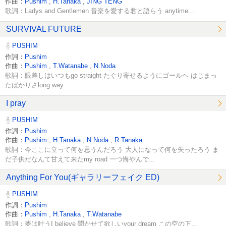
作曲：
Pushim
,
H.Tanaka
,
JING TENG
歌詞：Ladys and Gentlemen 音楽を愛する君と語らう anytime...
SURVIVAL FUTURE
PUSHIM
作詞：
Pushim
作曲：
Pushim
,
T.Watanabe
,
N.Noda
歌詞：眼差しはいつもgo straight たぐり寄せるようにゴールヘ はじまっ
たばかりさlong way...
I pray
PUSHIM
作詞：
Pushim
作曲：
Pushim
,
H.Tanaka
,
N.Noda
,
R.Tanaka
歌詞：今ここに立って何を思うんだろう 大人になって何を失ったろう ま
だ子供だなんて甘えて来たmy road 一つ悔やんで...
Anything For You(ギャラリーフェイク ED)
PUSHIM
作詞：
Pushim
作曲：
Pushim
,
H.Tanaka
,
T.Watanabe
歌詞：夢は叶うI believe 聞かせて欲しいyour dream この空の下...