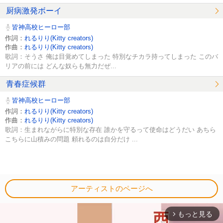
厨病激発ボーイ
皆神高校ヒーロー部
作詞：
れるりり(Kitty creators)
作曲：
れるりり(Kitty creators)
歌詞：そうさ 俺は目覚めてしまった 特別なチカラ持ってしまった このバ
リアの前には どんな奴らも無力だぜ...
青春症候群
皆神高校ヒーロー部
作詞：
れるりり(Kitty creators)
作曲：
れるりり(Kitty creators)
歌詞：生まれながらに特別な存在 誰かを守るって使命はどうだい あちら
こちらに山積みの問題 頼れるのは自分だけ ...
アーティストのページへ
もっと見る
arrow_forward_ios