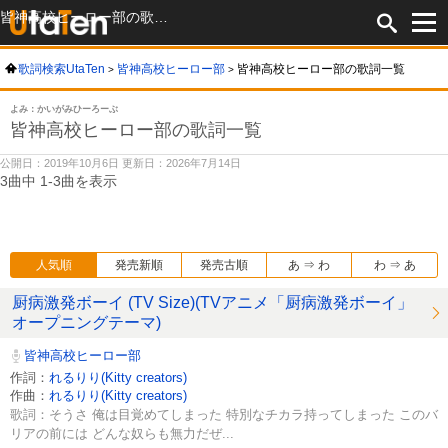
皆神高校ヒーロー部の歌詞一覧
歌詞検索UtaTen
皆神高校ヒーロー部
皆神高校ヒーロー部の歌詞一覧
よみ：かいがみひーろーぶ
皆神高校ヒーロー部の歌詞一覧
公開日：2019年10月6日 更新日：2026年7月14日
3曲中 1-3曲を表示
人気順
発売新順
発売古順
あ ⇒ わ
わ ⇒ あ
厨病激発ボーイ (TV Size)(TVアニメ「厨病激発ボーイ」
オープニングテーマ)
皆神高校ヒーロー部
作詞：
れるりり(Kitty creators)
作曲：
れるりり(Kitty creators)
歌詞：そうさ 俺は目覚めてしまった 特別なチカラ持ってしまった このバ
リアの前には どんな奴らも無力だぜ...