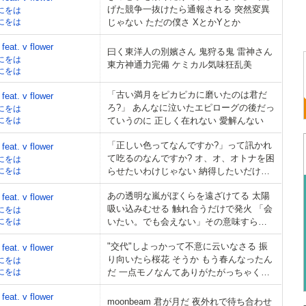
げた競争一抜けたら通報される 突然変異
にをは
にをは
じゃない ただの僕さ XとかYとか
at. v flower
曰く東洋人の別嬪さん 鬼狩る鬼 雷神さん
にをは
東方神通力完備 ケミカル気味狂乱美
にをは
「古い満月をピカピカに磨いたのは君だ
at. v flower
ろ?」 あんなに泣いたエピローグの後だっ
にをは
にをは
ていうのに 正しく在れない 愛解んない
「正しい色ってなんですか?」って訊かれ
at. v flower
て吃るのなんですか? オ、オ、オトナを困
にをは
にをは
らせたいわけじゃない 納得したいだけ
Smileまでの距離は数mile
あの透明な嵐がぼくらを遠ざけてる 太陽
at. v flower
吸い込みむせる 触れ合うだけで発火 「会
にをは
にをは
いたい。でも会えない」その意味すら変
わった
"交代"しよっかって不意に云いなさる 振
at. v flower
り向いたら桜花 そうか もう春んなったん
にをは
にをは
だ 一点モノなんてありがたがっちゃくれ
ないぜ
at. v flower
moonbeam 君が月だ 夜外れで待ち合わせ