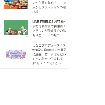
ンから服を集めろ！」で
広がるファッションの遊
び場
LINE FRIENDS ART展が
伊勢丹新宿店で初開催！
ブラウンが伝える心の温
もりとアートの魅力
しなこプロデュース「S
weeChu Sweets」が原宿
に誕生！竹下☆ぱらだい
すとの融合で生まれる
新“カワイイ”カルチャー