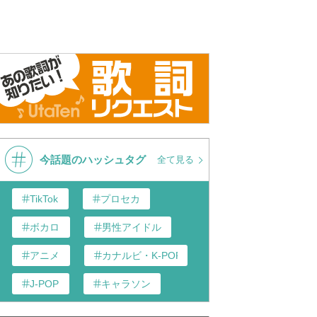
今話題のハッシュタグ
全て見る
TikTok
プロセカ
ボカロ
男性アイドル
アニメ
カナルビ・K-POP和訳
J-POP
キャラソン
あんスタ
歌い手