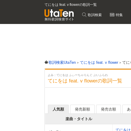
てにをは feat. v flowerの歌詞一覧
歌詞検索
特集
歌詞検索UtaTen
てにをは feat. v flower
てにを
よみ：てにをは ふぃーちゃりんぐ ぶいふらわ
てにをは feat. v flowerの歌詞一覧
人気順
発売新順
発売古順
あ
楽曲・タイトル
てにをは fe