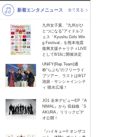
新着エンタメニュース
K-POP
演歌・歌謡
全て見る
バンド
洋楽
九州女子翼、"九州がひ
とつになる"アイドルフ
VTuber
ディズニー
ェス「Kyushu Girls Win
g Festival」を熊本地震
復興支援チャリティLIVE
として8/16に開催決定
UNiFY(Rap Team)通
称“らぷち”のフリーライ
ブツアー、ラストは9/17
池袋・サンシャインシテ
ィ 噴水広場！
JO1 全米デビューEP『A
NIMAL』から 収録曲「S
AKURA」リリックビデ
オ公開！
『ハイキュー!! オンザコ