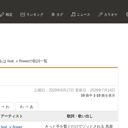
検定
ランキング
タグ
ニュース
カラオケ
は feat. v flowerの歌詞一覧
公開日：2020年8月17日 更新日：2026年7月14日
10
曲中
1-10
曲を表示
 ⇒ わ
わ ⇒ あ
アーティスト
歌詞・歌い出し
きっと手を繋ぐだけでゾッとされる 馬鹿
at. v flower