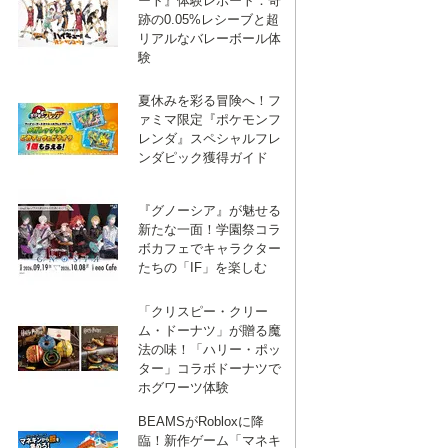
ート』体験レポート：奇
跡の0.05%レシーブと超
リアルなバレーボール体
験
夏休みを彩る冒険へ！フ
ァミマ限定『ポケモンフ
レンダ』スペシャルフレ
ンダピック獲得ガイド
『グノーシア』が魅せる
新たな一面！学園祭コラ
ボカフェでキャラクター
たちの「IF」を楽しむ
「クリスピー・クリー
ム・ドーナツ」が贈る魔
法の味！「ハリー・ポッ
ター」コラボドーナツで
ホグワーツ体験
BEAMSがRobloxに降
臨！新作ゲーム「マネキ