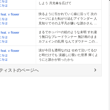
にをは
しよう 月光傘を広げて
にをは
抉るように引かれていく線に沿って 次の
at. v flower
ページにまた転がり込むアイランダー 人
にをは
にをは
見知りでその上平凡が嫌いな誰かさん 弾
むラブコメ×アドベンチャーと心躍るバイ
まるでホッパーの絵のような未明 すれ違
at. v flower
オレンス
う無口なブレードランナー 無計画のまま
にをは
にをは
カフェインの乱用 なんてダウナー この感
情に違法性はない
涙が今日も透明なのは せめて泣いてるひ
at. v flower
と時だけでも 涙越しに覗いた世界 輝くよ
にをは
にをは
うにと誰かが祈ったから
ティストのページへ