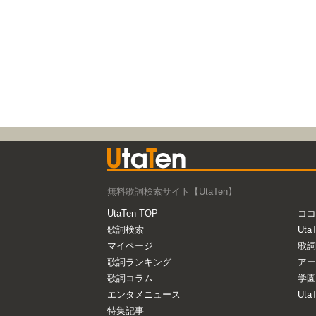
無料歌詞検索サイト【UtaTen】
UtaTen TOP
ココ
歌詞検索
Uta
マイページ
歌詞
歌詞ランキング
アー
歌詞コラム
学園
エンタメニュース
Ut
特集記事