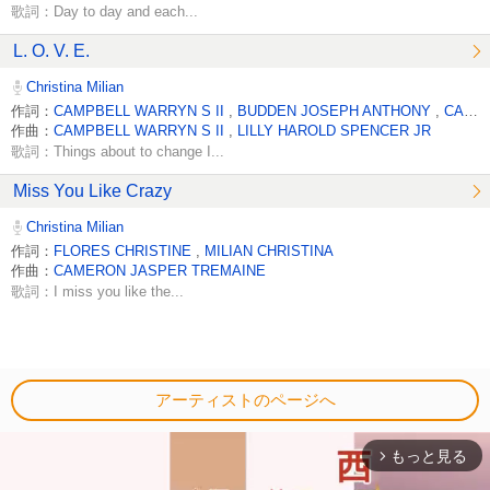
歌詞：Day to day and each...
L. O. V. E.
Christina Milian
作詞：
CAMPBELL WARRYN S II
,
BUDDEN JOSEPH ANTHONY
,
CAMPBELL JOI NICOLE
作曲：
CAMPBELL WARRYN S II
,
LILLY HAROLD SPENCER JR
歌詞：Things about to change I...
Miss You Like Crazy
Christina Milian
作詞：
FLORES CHRISTINE
,
MILIAN CHRISTINA
作曲：
CAMERON JASPER TREMAINE
歌詞：I miss you like the...
アーティストのページへ
もっと見る
arrow_forward_ios