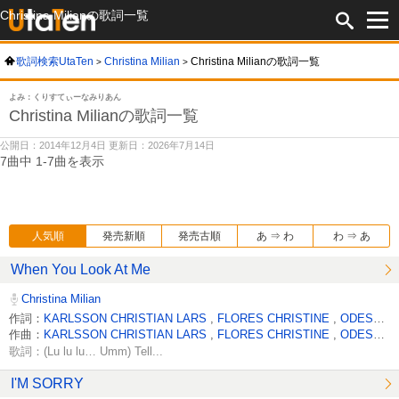
Christina Milianの歌詞一覧
歌詞検索UtaTen
Christina Milian
Christina Milianの歌詞一覧
よみ：くりすてぃーなみりあん
Christina Milianの歌詞一覧
公開日：2014年12月4日 更新日：2026年7月14日
7曲中 1-7曲を表示
人気順
発売新順
発売古順
あ ⇒ わ
わ ⇒ あ
When You Look At Me
Christina Milian
作詞：
KARLSSON CHRISTIAN LARS
,
FLORES CHRISTINE
,
ODESJO FREDRIK MATS
作曲：
KARLSSON CHRISTIAN LARS
,
FLORES CHRISTINE
,
ODESJO FREDRIK MATS
歌詞：(Lu lu lu… Umm) Tell...
I'M SORRY