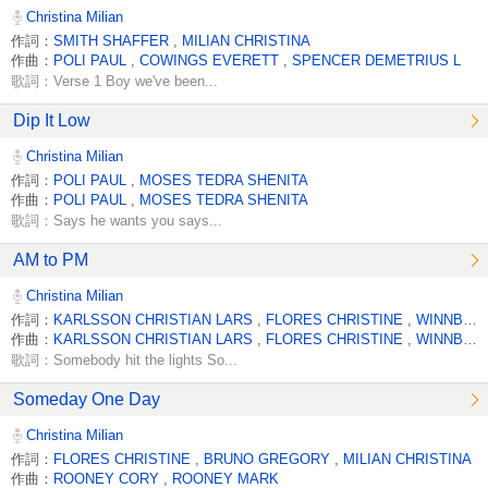
Christina Milian
作詞：
SMITH SHAFFER
,
MILIAN CHRISTINA
作曲：
POLI PAUL
,
COWINGS EVERETT
,
SPENCER DEMETRIUS L
歌詞：Verse 1 Boy we've been...
Dip It Low
Christina Milian
作詞：
POLI PAUL
,
MOSES TEDRA SHENITA
作曲：
POLI PAUL
,
MOSES TEDRA SHENITA
歌詞：Says he wants you says...
AM to PM
Christina Milian
作詞：
KARLSSON CHRISTIAN LARS
,
FLORES CHRISTINE
,
WINNBERG PONTUS JOHAN
作曲：
KARLSSON CHRISTIAN LARS
,
FLORES CHRISTINE
,
WINNBERG PONTUS JOHAN
歌詞：Somebody hit the lights So...
Someday One Day
Christina Milian
作詞：
FLORES CHRISTINE
,
BRUNO GREGORY
,
MILIAN CHRISTINA
作曲：
ROONEY CORY
,
ROONEY MARK