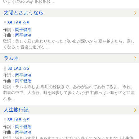
いようにGo way をおをお...
太陽とさようなら
3B LAB.☆S
作詞：
岡平健治
作曲：
岡平健治
歌詞：美しく君と終わりたかった 想い出が深いから 夏を越えたら、寂し
くなるよ 音楽に逃げる ...
ラムネ
3B LAB.☆S
作詞：
岡平健治
作曲：
岡平健治
歌詞：ラムネ飲むよ 専用の栓抜きで、あわが溢れてあわてるよ。 今ね、
若者の中で、大流行。町を闊歩して歩くんだぜ! 甘酸っぱい味がのどに流
れる...
人生旅行記
3B LAB.☆S
作詞：
岡平健治
作曲：
岡平健治
歌詞：溢れ出す悲しみをすてていけばいい 多くてかかえきれない人生旅