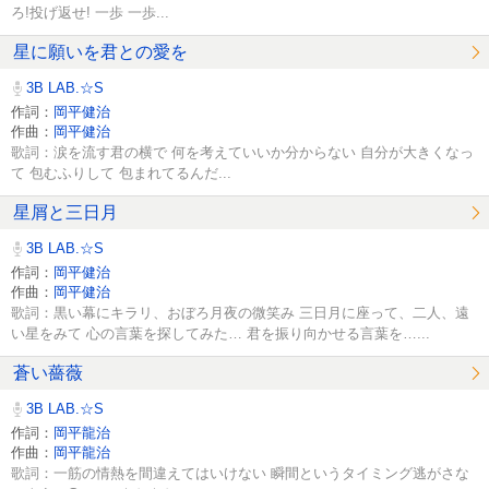
ろ!投げ返せ! 一歩 一歩...
星に願いを君との愛を
3B LAB.☆S
作詞：
岡平健治
作曲：
岡平健治
歌詞：涙を流す君の横で 何を考えていいか分からない 自分が大きくなっ
て 包むふりして 包まれてるんだ...
星屑と三日月
3B LAB.☆S
作詞：
岡平健治
作曲：
岡平健治
歌詞：黒い幕にキラリ、おぼろ月夜の微笑み 三日月に座って、二人、遠
い星をみて 心の言葉を探してみた… 君を振り向かせる言葉を…...
蒼い薔薇
3B LAB.☆S
作詞：
岡平龍治
作曲：
岡平龍治
歌詞：一筋の情熱を間違えてはいけない 瞬間というタイミング逃がさな