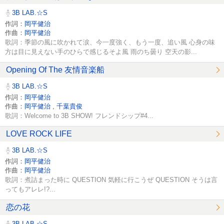
3B LAB.☆S
作詞：
岡平健治
作曲：
岡平健治
歌詞：季節の風に吹かれて涙、今一度強く、もう一度、追い風 心身の味
方は目に見えない手のひらで感じるそよ風 雨のち曇り 空天の影...
Opening Of The 友情音楽船
3B LAB.☆S
作詞：
岡平健治
作曲：
岡平健治
,
千葉貴俊
歌詞：Welcome to 3B SHOW! フレンドシップ#4...
LOVE ROCK LIFE
3B LAB.☆S
作詞：
岡平健治
作曲：
岡平健治
歌詞：煮詰まった時に QUESTION 気軽に行こうぜ QUESTION そうは言
ってもアレレ!?...
恋の花
3B LAB.☆S