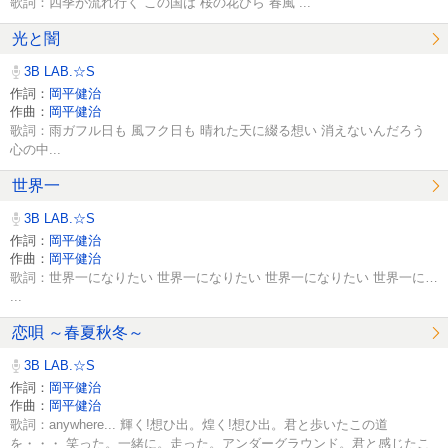
歌詞：四季が流れ行く この国は 桜の花びら 春風 ...
光と闇
3B LAB.☆S
作詞：
岡平健治
作曲：
岡平健治
歌詞：雨ガフル日も 風フク日も 晴れた天に綴る想い 消えないんだろう
心の中...
世界一
3B LAB.☆S
作詞：
岡平健治
作曲：
岡平健治
歌詞：世界一になりたい 世界一になりたい 世界一になりたい 世界一に…
...
恋唄 ～春夏秋冬～
3B LAB.☆S
作詞：
岡平健治
作曲：
岡平健治
歌詞：anywhere... 輝く!想ひ出。煌く!想ひ出。君と歩いたこの道
を・・・ 笑った。一緒に。走った。アンダーグラウンド。君と感じたこ