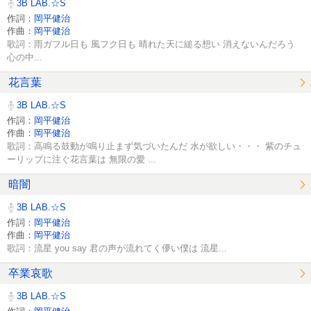
3B LAB.☆S
作詞：
岡平健治
作曲：
岡平健治
歌詞：雨ガフル日も 風フク日も 晴れた天に縋る想い 消えないんだろう
心の中...
花言葉
3B LAB.☆S
作詞：
岡平健治
作曲：
岡平健治
歌詞：高鳴る鼓動が鳴り止まず気づいたんだ 水が欲しい・・・ 紫のチュ
ーリップに注ぐ花言葉は 無限の愛 ...
暗闇
3B LAB.☆S
作詞：
岡平健治
作曲：
岡平健治
歌詞：流星 you say 君の声が流れてく儚い僕は 流星...
卒業哀歌
3B LAB.☆S