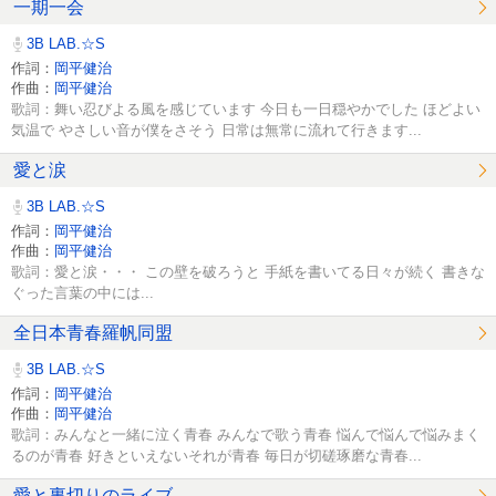
一期一会
3B LAB.☆S
作詞：
岡平健治
作曲：
岡平健治
歌詞：舞い忍びよる風を感じています 今日も一日穏やかでした ほどよい
気温で やさしい音が僕をさそう 日常は無常に流れて行きます...
愛と涙
3B LAB.☆S
作詞：
岡平健治
作曲：
岡平健治
歌詞：愛と涙・・・ この壁を破ろうと 手紙を書いてる日々が続く 書きな
ぐった言葉の中には...
全日本青春羅帆同盟
3B LAB.☆S
作詞：
岡平健治
作曲：
岡平健治
歌詞：みんなと一緒に泣く青春 みんなで歌う青春 悩んで悩んで悩みまく
るのが青春 好きといえないそれが青春 毎日が切磋琢磨な青春...
愛と裏切りのライブ