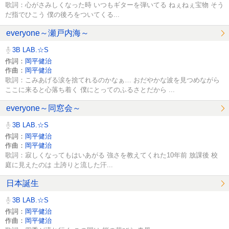
歌詞：心がさみしくなった時 いつもギターを弾いてる ねぇねぇ宝物 そう
だ指でひこう 僕の後ろをついてくる...
everyone～瀬戸内海～
3B LAB.☆S
作詞：
岡平健治
作曲：
岡平健治
歌詞：こみあげる涙を捨てれるのかなぁ… おだやかな波を見つめながら
ここに来ると心落ち着く 僕にとってのふるさとだから ...
everyone～同窓会～
3B LAB.☆S
作詞：
岡平健治
作曲：
岡平健治
歌詞：寂しくなってもはいあがる 強さを教えてくれた10年前 放課後 校
庭に見えたのは 土誇りと流した汗...
日本誕生
3B LAB.☆S
作詞：
岡平健治
作曲：
岡平健治