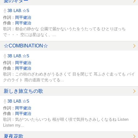
愛のギター
3B LAB.☆S
作詞：
岡平健治
作曲：
岡平健治
歌詞：都会の静かな 公園で届かないうたをうたってる ひとりぼっち
で・・・ 空には星はなく、...
☆COMBINATION☆
3B LAB.☆S
作詞：
岡平健治
作曲：
岡平健治
歌詞：この街のざわめきがうるさくて 目を閉じて 耳ふさぐ走っても バイ
クのライト 雨の道路で光ってる...
新しき旅立ちの歌
3B LAB.☆S
作詞：
岡平健治
作曲：
岡平健治
歌詞：気がついたらいつも 桜が咲く頃で気持ちさみしくなるね Listen
Listen my...
夏夜花歌