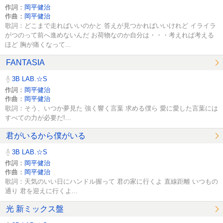
作詞：
岡平健治
作曲：
岡平健治
歌詞：どこまで走ればいいのかと 答えが見つかればいいけれど イライラ
がつのって前へ進めないんだ お荷物なのか自分は・・・考えれば考える
ほど 胸が痛くなって...
FANTASIA
3B LAB.☆S
作詞：
岡平健治
作曲：
岡平健治
歌詞：そう、いつか夢見た 強く響く言葉 求める僕ら 愛に愛した言葉には
すべての力が必要だ!...
君がいるから僕がいる
3B LAB.☆S
作詞：
岡平健治
作曲：
岡平健治
歌詞：天気のいい日にハンドル握って 君の家に行くよ 直線距離 いつもの
通り 君を迎えに行くよ...
光 新ミックス盤