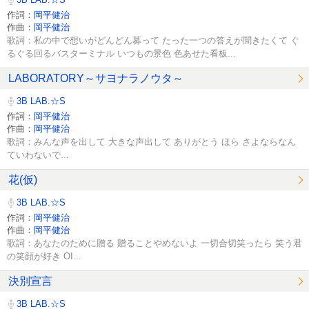
作詞：
岡平健治
作曲：
岡平健治
歌詞：私の中で想いがどんどん募って たった一つの答えが聞きたくて ぐ
るぐる回るバスターミナル いつもの景色 色あせた看板...
LABORATORY～サヨナラノウタ～
3B LAB.☆S
作詞：
岡平健治
作曲：
岡平健治
歌詞：みんな声を出して 大きな声出して ありがとう ほら さよならなん
ていわないで...
花(仮)
3B LAB.☆S
作詞：
岡平健治
作曲：
岡平健治
歌詞：あなたのために贈る 贈ることやめないよ 一切合切笑ったら 笑う君
の笑顔が好き OI...
決別宣言
3B LAB.☆S