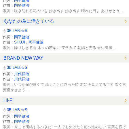
作詞：
岡平健治
作曲：
岡平健治
歌詞：咲き乱れる花の中を 歩き出す 歩き出す 晴れた日よ ありがとう...
あなたの為に活きている
3B LAB.☆S
作詞：
岡平健治
作曲：
SHUJI
,
岡平健治
歌詞：降りしきる雨 木々の若葉に 雫含みて 朝陽と光る 青い春風...
BRAND NEW WAY
3B LAB.☆S
作詞：
川代祥治
作曲：
川代祥治
歌詞：いつか光が遠くて 歩くことに迷った時 君に今見えてる世界 繋ぐ言
葉響かせよう ...
Hi-Fi
3B LAB.☆S
作詞：
岡平健治
作曲：
岡平健治
歌詞：今こそ団結するべきだ! 一人でも欠けたら前へ進めない 言葉を投げ