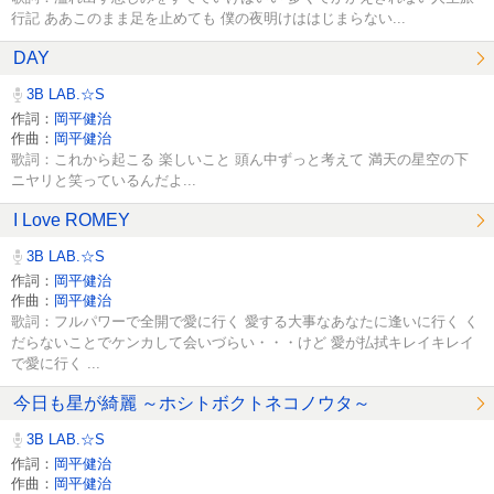
行記 ああこのまま足を止めても 僕の夜明けははじまらない...
DAY
3B LAB.☆S
作詞：
岡平健治
作曲：
岡平健治
歌詞：これから起こる 楽しいこと 頭ん中ずっと考えて 満天の星空の下
ニヤリと笑っているんだよ...
I Love ROMEY
3B LAB.☆S
作詞：
岡平健治
作曲：
岡平健治
歌詞：フルパワーで全開で愛に行く 愛する大事なあなたに逢いに行く く
だらないことでケンカして会いづらい・・・けど 愛が払拭キレイキレイ
で愛に行く ...
今日も星が綺麗 ～ホシトボクトネコノウタ～
3B LAB.☆S
作詞：
岡平健治
作曲：
岡平健治