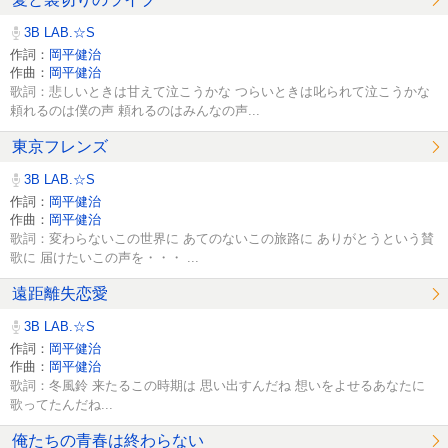
3B LAB.☆S
作詞：
岡平健治
作曲：
岡平健治
歌詞：悲しいときは甘えて泣こうかな つらいときは叱られて泣こうかな
頼れるのは僕の声 頼れるのはみんなの声...
東京フレンズ
3B LAB.☆S
作詞：
岡平健治
作曲：
岡平健治
歌詞：変わらないこの世界に あてのないこの旅路に ありがとうという賛
歌に 届けたいこの声を・・・ ...
遠距離失恋愛
3B LAB.☆S
作詞：
岡平健治
作曲：
岡平健治
歌詞：冬風鈴 来たるこの時期は 思い出すんだね 想いをよせるあなたに
歌ってたんだね...
俺たちの青春は終わらない