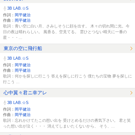
3B LAB.☆S
作詞：
岡平健治
作曲：
岡平健治
歌詞：青い空に白い月、さみしそうに顔を出す。 木々の切れ間に光。今
日の夜は晴れらしい。 風香る、空見てる。 雲ひとつない晴天に一番の
星・・・...
東京の空に飛行船
3B LAB.☆S
作詞：
岡平健治
作曲：
岡平健治
歌詞：何かを探しに行こう 答えを探しに行こう 僕たちの宝物 夢を探しに
行こう ...
心中翼々君ニ幸アレ
3B LAB.☆S
作詞：
岡平健治
作曲：
岡平健治
歌詞：忘れかけてたこの想い出を 受けとめるだけの勇気下さい。 君と笑
った想い出が泣く・・・ 消えてしまいたくないから、 そう、...