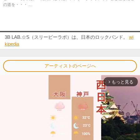
の道を・・・ ...
3B LAB.☆S（スリービーラボ）は、日本のロックバンド。
wi
kipedia
アーティストのページへ
もっと見る
arrow_forward_ios