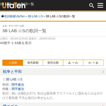
3B LAB.☆Sの歌詞一覧
歌詞検索UtaTen
3B LAB.☆S
3B LAB.☆Sの歌詞一覧
よみ：すりーびーらぼ
3B LAB.☆Sの歌詞一覧
公開日：2014年12月4日 更新日：2026年8月6日
44曲中 1-44曲を表示
人気順
発売新順
発売古順
あ ⇒ わ
わ ⇒ あ
戦争と平和
3B LAB.☆S
作詞：
岡平健治
作曲：
岡平健治
歌詞：熱い太陽乱れ打ち 気分は最高潮 アスファルトに霞めるビルはボヤ
けて蜃気楼 平凡な毎日が幸せなんだ...