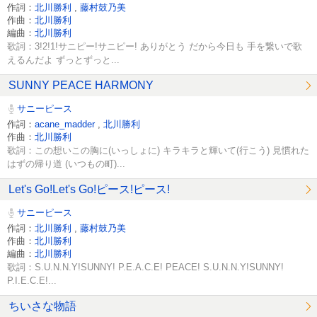
作詞：
北川勝利
,
藤村鼓乃美
作曲：
北川勝利
編曲：
北川勝利
歌詞：3!2!1!サニピー!サニピー! ありがとう だから今日も 手を繋いで歌
えるんだよ ずっとずっと...
SUNNY PEACE HARMONY
サニーピース
作詞：
acane_madder
,
北川勝利
作曲：
北川勝利
歌詞：この想いこの胸に(いっしょに) キラキラと輝いて(行こう) 見慣れた
はずの帰り道 (いつもの町)...
Let's Go!Let's Go!ピース!ピース!
サニーピース
作詞：
北川勝利
,
藤村鼓乃美
作曲：
北川勝利
編曲：
北川勝利
歌詞：S.U.N.N.Y!SUNNY! P.E.A.C.E! PEACE! S.U.N.N.Y!SUNNY!
P.I.E.C.E!...
ちいさな物語