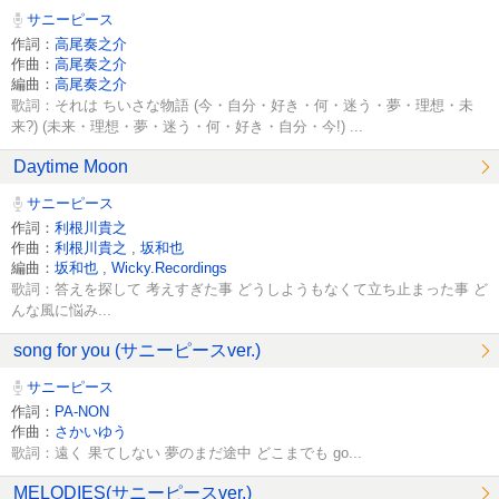
サニーピース
作詞：
高尾奏之介
作曲：
高尾奏之介
編曲：
高尾奏之介
歌詞：それは ちいさな物語 (今・自分・好き・何・迷う・夢・理想・未
来?) (未来・理想・夢・迷う・何・好き・自分・今!) ...
Daytime Moon
サニーピース
作詞：
利根川貴之
作曲：
利根川貴之
,
坂和也
編曲：
坂和也
,
Wicky.Recordings
歌詞：答えを探して 考えすぎた事 どうしようもなくて立ち止まった事 ど
んな風に悩み...
song for you (サニーピースver.)
サニーピース
作詞：
PA-NON
作曲：
さかいゆう
歌詞：遠く 果てしない 夢のまだ途中 どこまでも go...
MELODIES(サニーピースver.)