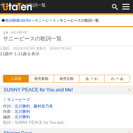
サニーピースの歌詞一覧
歌詞検索UtaTen
サニーピース
サニーピースの歌詞一覧
よみ：さにーぴーす
サニーピースの歌詞一覧
公開日：2021年2月19日 更新日：2026年7月14日
11曲中 1-11曲を表示
人気順
発売新順
発売古順
あ ⇒ わ
わ ⇒ あ
SUNNY PEACE for You and Me!
サニーピース
作詞：
北川勝利
,
藤村鼓乃美
作曲：
北川勝利
編曲：
北川勝利
歌詞：SUNNY PEACE for You and...