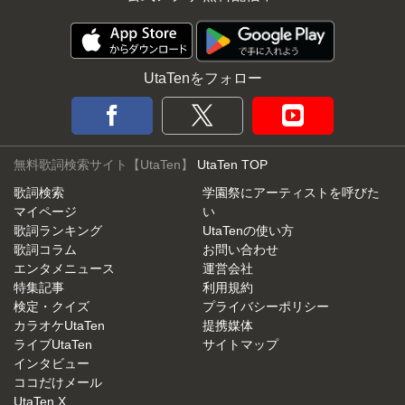
UtaTenをフォロー
無料歌詞検索サイト【UtaTen】
UtaTen TOP
歌詞検索
学園祭にアーティストを呼びた
マイページ
い
歌詞ランキング
UtaTenの使い方
歌詞コラム
お問い合わせ
エンタメニュース
運営会社
特集記事
利用規約
検定・クイズ
プライバシーポリシー
カラオケUtaTen
提携媒体
ライブUtaTen
サイトマップ
インタビュー
ココだけメール
UtaTen X