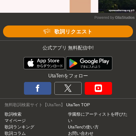
Powered by 
GliaStudios
Mute
歌詞リクエスト
公式アプリ 無料配信中!
UtaTenをフォロー
無料歌詞検索サイト【UtaTen】
UtaTen TOP
歌詞検索
学園祭にアーティストを呼びた
マイページ
い
歌詞ランキング
UtaTenの使い方
歌詞コラム
お問い合わせ