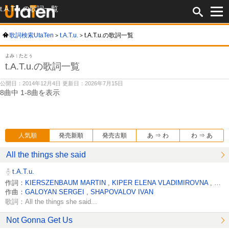
t.A.T.u.の歌詞一覧
歌詞検索UtaTen
t.A.T.u.
t.A.T.u.の歌詞一覧
よみ：たとぅ
t.A.T.u.の歌詞一覧
公開日：2014年12月4日 更新日：2026年7月15日
8曲中 1-8曲を表示
人気順
発売新順
発売古順
あ ⇒ わ
わ ⇒ あ
All the things she said
t.A.T.u.
作詞：
KIERSZENBAUM MARTIN
,
KIPER ELENA VLADIMIROVNA
,
POL
作曲：
GALOYAN SERGEI
,
SHAPOVALOV IVAN
歌詞：All the things she said...
Not Gonna Get Us