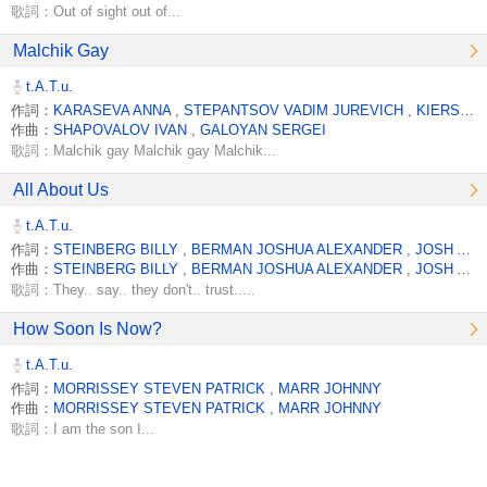
歌詞：Out of sight out of...
Malchik Gay
t.A.T.u.
作詞：
KARASEVA ANNA
,
STEPANTSOV VADIM JUREVICH
,
KIERSZENBAUM MARTIN
作曲：
SHAPOVALOV IVAN
,
GALOYAN SERGEI
歌詞：Malchik gay Malchik gay Malchik...
All About Us
t.A.T.u.
作詞：
STEINBERG BILLY
,
BERMAN JOSHUA ALEXANDER
,
JOSH ALEXANDER
作曲：
STEINBERG BILLY
,
BERMAN JOSHUA ALEXANDER
,
JOSH ALEXANDER
歌詞：They.. say.. they don't.. trust.....
How Soon Is Now?
t.A.T.u.
作詞：
MORRISSEY STEVEN PATRICK
,
MARR JOHNNY
作曲：
MORRISSEY STEVEN PATRICK
,
MARR JOHNNY
歌詞：I am the son I...