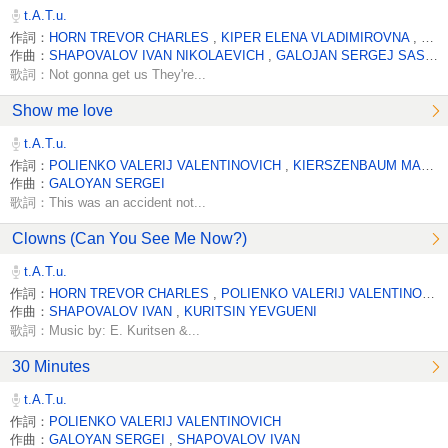
t.A.T.u.
作詞：
HORN TREVOR CHARLES
,
KIPER ELENA VLADIMIROVNA
,
POL
作曲：
SHAPOVALOV IVAN NIKOLAEVICH
,
GALOJAN SERGEJ SASUNIKOVICH
歌詞：Not gonna get us They're...
Show me love
t.A.T.u.
作詞：
POLIENKO VALERIJ VALENTINOVICH
,
KIERSZENBAUM MARTIN
作曲：
GALOYAN SERGEI
歌詞：This was an accident not...
Clowns (Can You See Me Now?)
t.A.T.u.
作詞：
HORN TREVOR CHARLES
,
POLIENKO VALERIJ VALENTINOVICH
作曲：
SHAPOVALOV IVAN
,
KURITSIN YEVGUENI
歌詞：Music by: E. Kuritsen &...
30 Minutes
t.A.T.u.
作詞：
POLIENKO VALERIJ VALENTINOVICH
作曲：
GALOYAN SERGEI
,
SHAPOVALOV IVAN