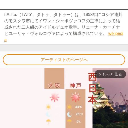
t.A.T.u.（ТАТУ、タトゥ、タトゥー）は、1998年にロシア連邦
のモスクワ市にてイワン・シャポヴァロフの主導によって結
成された二人組のアイドルデュオ歌手。リェーナ・カーチナ
とユーリャ・ヴォルコヴァによって構成されている。
wikipedi
a
アーティストのページへ
もっと見る
arrow_forward_ios