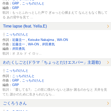
作曲：
GRP
,
こっちのけんと
編曲：
GRP
歌詞：もっとふわっとした声で ぎゅっと心捕まえて なんともなく熟して
る あの背中を見て ...
Time lapse (feat. Yella.E)
こっちのけんと
作詞：
近藤圭一
,
Keisuke Nakajima
,
WA-ON
作曲：
近藤圭一
,
WA-ON
,
岸田勇気
編曲：
岸田勇気
歌詞：オ ヌル ド イ ロッ...
わたくしごと(ドラマ「ちょっとだけエスパー」主題歌)
こっちのけんと
作詞：
こっちのけんと
作曲：
GRP
,
こっちのけんと
編曲：
GRP
歌詞：「愛してる?」 この世に僕がいないと誰か 困るのかなと 天井を見
てた 誰かのために生きられたなら...
ごくろうさん