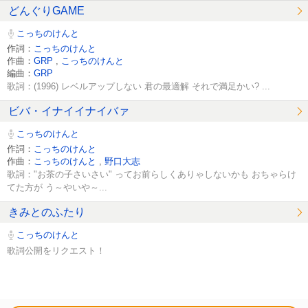
どんぐりGAME
こっちのけんと
作詞：
こっちのけんと
作曲：
GRP
,
こっちのけんと
編曲：
GRP
歌詞：(1996) レベルアップしない 君の最適解 それで満足かい? ...
ビバ・イナイイナイバァ
こっちのけんと
作詞：
こっちのけんと
作曲：
こっちのけんと
,
野口大志
歌詞："お茶の子さいさい" ってお前らしくありゃしないかも おちゃらけ
てた方が う～やいや～...
きみとのふたり
こっちのけんと
歌詞公開をリクエスト！