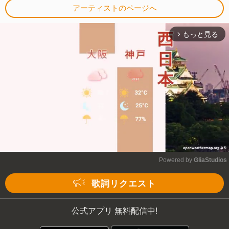
アーティストのページへ
もっと見る
arrow_forward_ios
Powered by 
GliaStudios
Mute
歌詞リクエスト
公式アプリ 無料配信中!