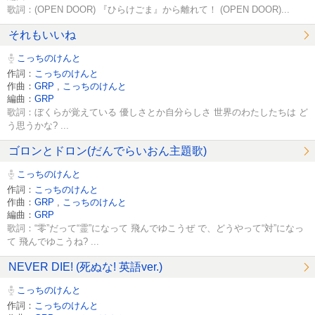
歌詞：(OPEN DOOR) 『ひらけごま』から離れて！ (OPEN DOOR)...
それもいいね
こっちのけんと
作詞：
こっちのけんと
作曲：
GRP
,
こっちのけんと
編曲：
GRP
歌詞：ぼくらが覚えている 優しさとか自分らしさ 世界のわたしたちは ど
う思うかな? ...
ゴロンとドロン(だんでらいおん主題歌)
こっちのけんと
作詞：
こっちのけんと
作曲：
GRP
,
こっちのけんと
編曲：
GRP
歌詞：“零”だって“霊”になって 飛んでゆこうぜ で、どうやって“対”になっ
て 飛んでゆこうね? ...
NEVER DIE! (死ぬな! 英語ver.)
こっちのけんと
作詞：
こっちのけんと