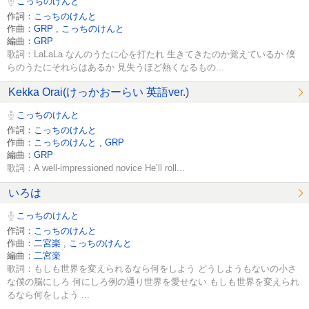
こっちのけんと
作詞：
こっちのけんと
作曲：
GRP
,
こっちのけんと
編曲：
GRP
歌詞：LaLaLa なんのうたに心を打たれ 生きてきたのか覚えているか 僕
らのうたにそれらはあるか 見失うほど熱くなるもの...
Kekka Orai(けっかおーらい 英語ver.)
こっちのけんと
作詞：
こっちのけんと
作曲：
こっちのけんと
,
GRP
編曲：
GRP
歌詞：A well-impressioned novice He’ll roll...
いろは
こっちのけんと
作詞：
こっちのけんと
作曲：
二宮楽
,
こっちのけんと
編曲：
二宮楽
歌詞：もしも世界を変えられるなら何をしよう どうしようもないの小さ
な僕の脳にしろ 何にしろ例の通り世界を愛せない もしも世界を変えられ
るなら何をしよう ...