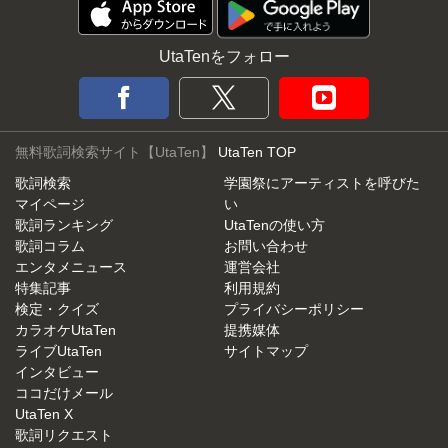
UtaTenをフォロー
無料歌詞検索サイト【UtaTen】
UtaTen TOP
歌詞検索
学園祭にアーティストを呼びた
マイページ
い
歌詞ランキング
UtaTenの使い方
歌詞コラム
お問い合わせ
エンタメニュース
運営会社
特集記事
利用規約
検定・クイズ
プライバシーポリシー
カラオケUtaTen
提携媒体
ライブUtaTen
サイトマップ
インタビュー
ココだけメール
UtaTen X
歌詞リクエスト