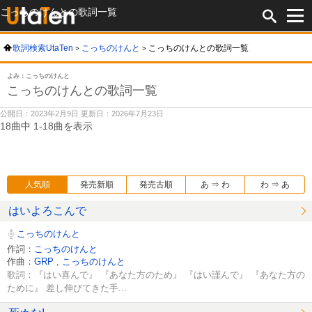
こっちのけんとの歌詞一覧
歌詞検索UtaTen
こっちのけんと
こっちのけんとの歌詞一覧
よみ：こっちのけんと
こっちのけんとの歌詞一覧
公開日：2023年2月9日 更新日：2026年7月23日
18曲中 1-18曲を表示
人気順
発売新順
発売古順
あ ⇒ わ
わ ⇒ あ
はいよろこんで
こっちのけんと
作詞：
こっちのけんと
作曲：
GRP
,
こっちのけんと
歌詞：『はい喜んで』 『あなた方のため』 『はい謹んで』 『あなた方の
ために』 差し伸びてきた手...