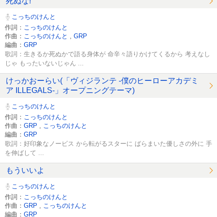
死ぬな!
こっちのけんと
作詞：
こっちのけんと
作曲：
こっちのけんと
,
GRP
編曲：
GRP
歌詞：生きるか死ぬかで語る身体が 命辛々語りかけてくるから 考えなし
じゃ もったいないじゃん ...
けっかおーらい(「ヴィジランテ -僕のヒーローアカデミ
ア ILLEGALS-」オープニングテーマ)
こっちのけんと
作詞：
こっちのけんと
作曲：
GRP
,
こっちのけんと
編曲：
GRP
歌詞：好印象なノービス から転がるスターに ばらまいた優しさの外に 手
を伸ばして ...
もういいよ
こっちのけんと
作詞：
こっちのけんと
作曲：
GRP
,
こっちのけんと
編曲：
GRP