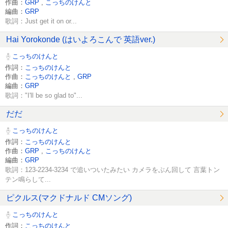
作曲：
GRP
,
こっちのけんと
編曲：
GRP
歌詞：Just get it on or...
Hai Yorokonde (はいよろこんで 英語ver.)
こっちのけんと
作詞：
こっちのけんと
作曲：
こっちのけんと
,
GRP
編曲：
GRP
歌詞："I'll be so glad to"...
だだ
こっちのけんと
作詞：
こっちのけんと
作曲：
GRP
,
こっちのけんと
編曲：
GRP
歌詞：123-2234-3234 で追いついたみたい カメラをぶん回して 言葉トン
テン鳴らして...
ピクルス(マクドナルド CMソング)
こっちのけんと
作詞：
こっちのけんと