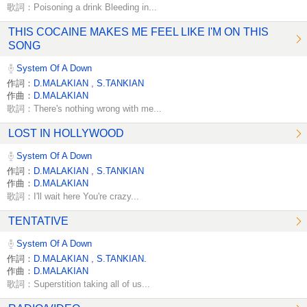
歌詞：Poisoning a drink Bleeding in...
THIS COCAINE MAKES ME FEEL LIKE I'M ON THIS
SONG
System Of A Down
作詞：
D.MALAKIAN
,
S.TANKIAN
作曲：
D.MALAKIAN
歌詞：There's nothing wrong with me...
LOST IN HOLLYWOOD
System Of A Down
作詞：
D.MALAKIAN
,
S.TANKIAN
作曲：
D.MALAKIAN
歌詞：I'll wait here You're crazy...
TENTATIVE
System Of A Down
作詞：
D.MALAKIAN
,
S.TANKIAN.
作曲：
D.MALAKIAN
歌詞：Superstition taking all of us...