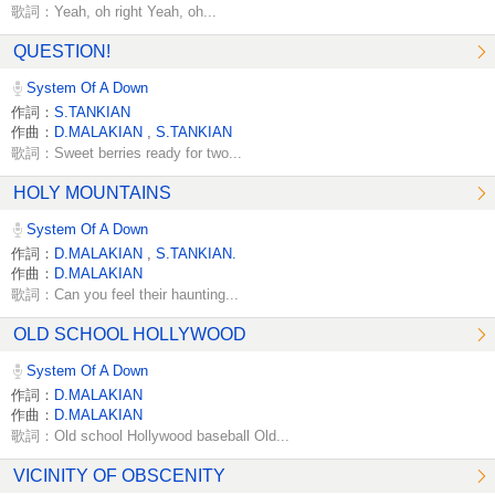
歌詞：Yeah, oh right Yeah, oh...
QUESTION!
System Of A Down
作詞：
S.TANKIAN
作曲：
D.MALAKIAN
,
S.TANKIAN
歌詞：Sweet berries ready for two...
HOLY MOUNTAINS
System Of A Down
作詞：
D.MALAKIAN
,
S.TANKIAN.
作曲：
D.MALAKIAN
歌詞：Can you feel their haunting...
OLD SCHOOL HOLLYWOOD
System Of A Down
作詞：
D.MALAKIAN
作曲：
D.MALAKIAN
歌詞：Old school Hollywood baseball Old...
VICINITY OF OBSCENITY