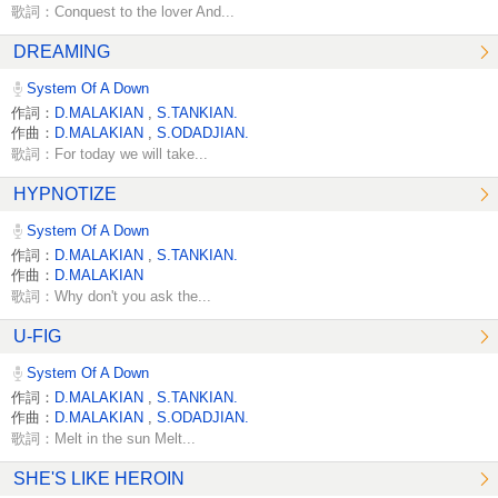
歌詞：Conquest to the lover And...
DREAMING
System Of A Down
作詞：
D.MALAKIAN
,
S.TANKIAN.
作曲：
D.MALAKIAN
,
S.ODADJIAN.
歌詞：For today we will take...
HYPNOTIZE
System Of A Down
作詞：
D.MALAKIAN
,
S.TANKIAN.
作曲：
D.MALAKIAN
歌詞：Why don't you ask the...
U-FIG
System Of A Down
作詞：
D.MALAKIAN
,
S.TANKIAN.
作曲：
D.MALAKIAN
,
S.ODADJIAN.
歌詞：Melt in the sun Melt...
SHE'S LIKE HEROIN