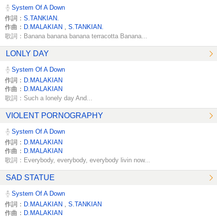
System Of A Down
作詞：
S.TANKIAN.
作曲：
D.MALAKIAN
,
S.TANKIAN.
歌詞：Banana banana banana terracotta Banana...
LONLY DAY
System Of A Down
作詞：
D.MALAKIAN
作曲：
D.MALAKIAN
歌詞：Such a lonely day And...
VIOLENT PORNOGRAPHY
System Of A Down
作詞：
D.MALAKIAN
作曲：
D.MALAKIAN
歌詞：Everybody, everybody, everybody livin now...
SAD STATUE
System Of A Down
作詞：
D.MALAKIAN
,
S.TANKIAN
作曲：
D.MALAKIAN