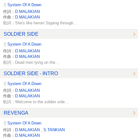
System Of A Down
作詞：
D.MALAKIAN
作曲：
D.MALAKIAN
歌詞：She's like heroin Sipping through...
SOLDIER SIDE
System Of A Down
作詞：
D.MALAKIAN
作曲：
D.MALAKIAN
歌詞：Dead men lying on the...
SOLDIER SIDE - INTRO
System Of A Down
作詞：
D.MALAKIAN
作曲：
D.MALAKIAN
歌詞：Welcome to the soldier side...
REVENGA
System Of A Down
作詞：
D.MALAKIAN
,
S.TANKIAN
作曲：
D.MALAKIAN