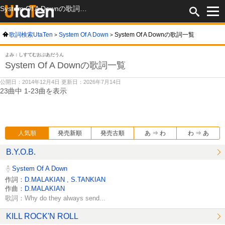
System Of A Downの歌詞一覧
歌詞検索UtaTen
System Of A Down
System Of A Downの歌詞一覧
よみ：しすてむおぶあだうん
System Of A Downの歌詞一覧
公開日：2014年12月4日 更新日：2026年7月14日
23曲中 1-23曲を表示
人気順
発売新順
発売古順
あ ⇒ わ
わ ⇒ あ
B.Y.O.B.
System Of A Down
作詞：
D.MALAKIAN
,
S.TANKIAN
作曲：
D.MALAKIAN
歌詞：Why do they always send...
KILL ROCK'N ROLL