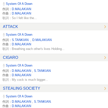
System Of A Down
作詞：
D.MALAKIAN
作曲：
D.MALAKIAN
歌詞：So I felt like the...
ATTACK
System Of A Down
作詞：
S.TANKIAN.
,
D.MALAKIAN
作曲：
D.MALAKIAN
歌詞：Breathing each other's lives Holding...
CIGARO
System Of A Down
作詞：
D.MALAKIAN
,
S.TANKIAN
作曲：
D.MALAKIAN
歌詞：My cock is much bigger...
STEALING SOCIETY
System Of A Down
作詞：
D.MALAKIAN
,
S.TANKIAN.
作曲：
D.MALAKIAN