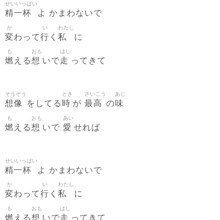
せいいっぱい
精一杯
よ かまわないで
か
い
わたし
変
行
私
わって
く
に
も
おも
はし
燃
想
走
える
いで
ってきて
そうぞう
とき
さいこう
あじ
想像
時
最高
味
をしてる
が
の
も
おも
あい
燃
想
愛
える
いで
せれば
せいいっぱい
精一杯
よ かまわないで
か
い
わたし
変
行
私
わって
く
に
も
おも
はし
燃
想
走
える
いで
ってきて