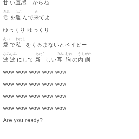
甘
直感
い
からね
きみ
はこ
き
君
運
来
を
んで
てよ
ゆっくり ゆっくり
あい
わたし
愛
私
で
をくるまないとベイビー
なみ
なみ
あたら
みみ
むね
うち
がわ
波
波
新
耳
胸
内
側
にして
しい
の
wow wow wow wow wow
wow wow wow wow wow
wow wow wow wow wow
wow wow wow wow wow
Are you ready?