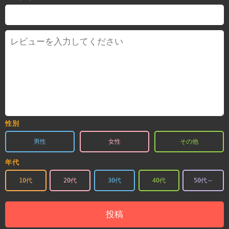
性別
男性
女性
その他
年代
10代
20代
30代
40代
50代～
投稿