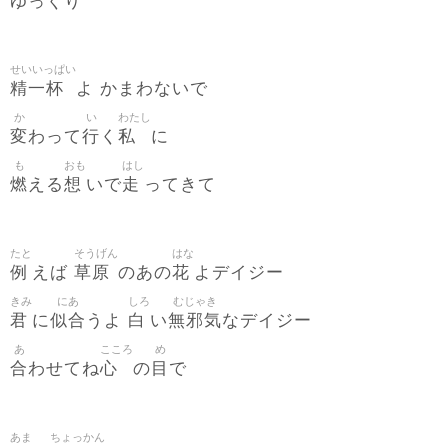
ゆっくり
せいいっぱい
精一杯
よ かまわないで
か
い
わたし
変
行
私
わって
く
に
も
おも
はし
燃
想
走
える
いで
ってきて
たと
そうげん
はな
例
草原
花
えば
のあの
よデイジー
きみ
にあ
しろ
むじゃき
君
似合
白
無邪気
に
うよ
い
なデイジー
あ
こころ
め
合
心
目
わせてね
の
で
あま
ちょっかん