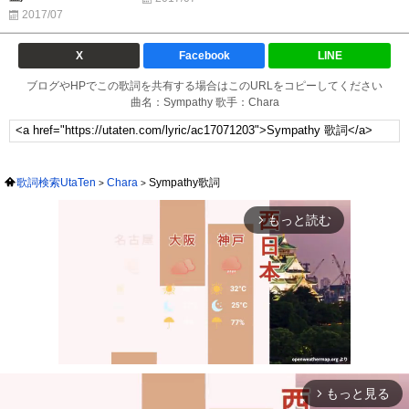
2017/07
X
Facebook
LINE
ブログやHPでこの歌詞を共有する場合はこのURLをコピーしてください
曲名：Sympathy 歌手：Chara
歌詞検索UtaTen
Chara
Sympathy歌詞
もっと読む
arrow_forward_ios
もっと見る
arrow_forward_ios