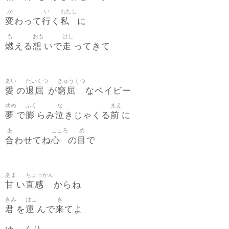
か
い
わたし
変
行
私
わって
く
に
も
おも
はし
燃
想
走
える
いで
ってきて
あい
たいくつ
きゅうくつ
愛
退屈
窮屈
の
が
なベイビー
ゆめ
ふく
な
まえ
夢
膨
泣
前
で
らみ
きじゃくる
に
あ
こころ
め
合
心
目
わせてね
の
で
あま
ちょっかん
甘
直感
い
からね
きみ
はこ
き
君
運
来
を
んで
てよ