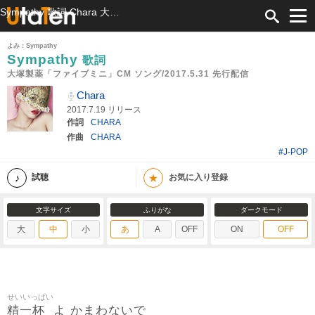
Sympathy 歌詞 Chara 大塚製薬「ファイブミニ」CM ソング/2017.5.31 先行配信 ふりがな付
よみ：Sympathy
Sympathy
歌詞
大塚製薬「ファイブミニ」CM ソング/2017.5.31 先行配信
Chara
2017.7.19 リリース
作詞
CHARA
作曲
CHARA
#J-POP
★
試聴
お気に入り登録
文字サイズ
ふりがな
ダークモード
大
中
小
あ
A
OFF
ON
OFF
せいいっぱい
精一杯
よ かまわないで