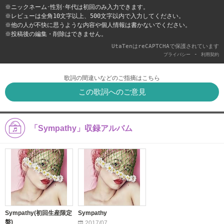
※ニックネーム･性別･年代は初回のみ入力できます。
※レビューは全角10文字以上、500文字以内で入力してください。
※他の人が不快に思うような内容や個人情報は書かないでください。
※投稿後の編集・削除はできません。
UtaTenはreCAPTCHAで保護されています
-
プライバシー
利用契約
歌詞の間違いなどのご指摘はこちら
この歌詞へのご意見
「Sympathy」収録アルバム
Sympathy(初回生産限定
Sympathy
盤)
2017/07