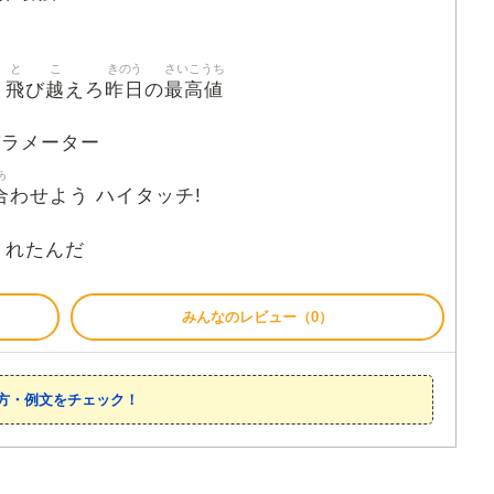
と
こ
きのう
さいこうち
飛
越
昨日
最高値
プ
び
えろ
の
パラメーター
あ
合
わせよう ハイタッチ!
くれたんだ
みんなのレビュー（0）
方・例文をチェック！