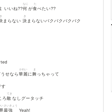
なに
た
何
食
よ いいね??
が
べたい??
き
き
決
決
まらない
まらないバクバクバクバク
rted
かれい
ま
華麗
舞
どうせなら
に
っちゃって
です
てき
敵
ころ
なしグータッチ
かい
さいきょう
界
最強
Yeah!