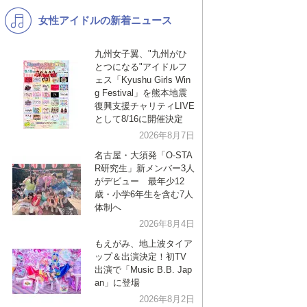
女性アイドルの新着ニュース
K-POP
演歌・歌謡
バンド
洋楽
九州女子翼、"九州がひ
とつになる"アイドルフ
VTuber
ディズニー
ェス「Kyushu Girls Win
g Festival」を熊本地震
復興支援チャリティLIVE
として8/16に開催決定
2026年8月7日
名古屋・大須発「O-STA
R研究生」新メンバー3人
がデビュー 最年少12
歳・小学6年生を含む7人
体制へ
2026年8月4日
もえがみ、地上波タイア
ップ＆出演決定！初TV
出演で「Music B.B. Jap
an」に登場
2026年8月2日