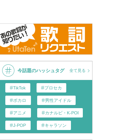
今話題のハッシュタグ
全て見る
TikTok
プロセカ
ボカロ
男性アイドル
アニメ
カナルビ・K-POP和訳
J-POP
キャラソン
あんスタ
歌い手