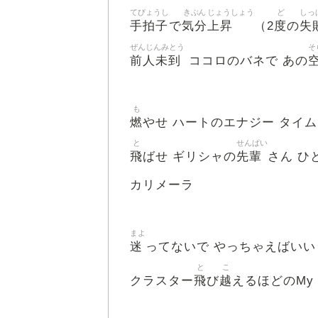
てびょうし
きぶん
じょうしょう
ど
しっ
手拍子
気分
上昇
度
失
で
（2
の
ぜんじんみとう
そ
前人未到
ココロのバネで あの
も
燃
やせ ハートのエナジー タイ
と
せんぱい
飛
先輩
ばせ ギリシャの
さん ひ
カリメーラ
まよ
迷
ってないで やっちゃえばい
と
こ
飛
越
クラスター
び
えるほどのMy 