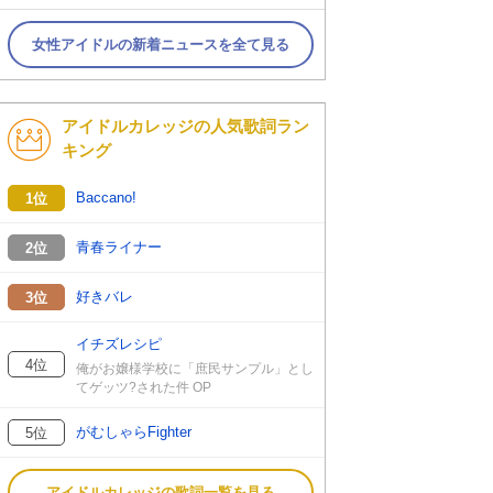
女性アイドルの新着ニュースを全て見る
アイドルカレッジの人気歌詞ラン
キング
Baccano!
1位
青春ライナー
2位
好きバレ
3位
イチズレシピ
4位
俺がお嬢様学校に「庶民サンプル」とし
てゲッツ?された件 OP
がむしゃらFighter
5位
アイドルカレッジの歌詞一覧を見る