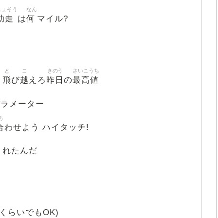
じょそう
なん
助走
何
は
マイル?
と
こ
きのう
さいこうち
飛
越
昨日
最高値
プ
び
えろ
の
パラメーター
あ
合
わせよう ハイタッチ!
くれたんだ
くらいでもOK)