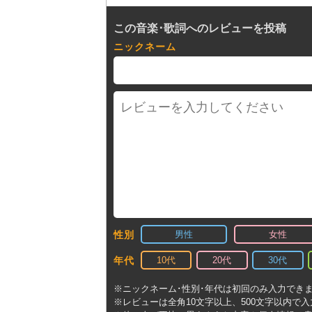
この音楽･歌詞へのレビューを投稿
ニックネーム
男性
女性
性別
10代
20代
30代
年代
※ニックネーム･性別･年代は初回のみ入力でき
※レビューは全角10文字以上、500文字以内で