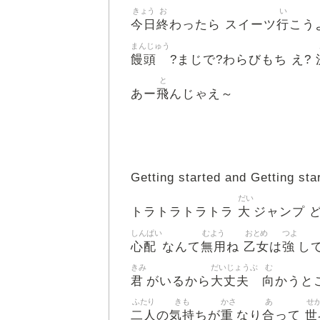
きょう
お
い
今日
終
行
わったら スイーツ
こう
まんじゅう
饅頭
?まじで?わらびもち え?
と
飛
あー
んじゃえ～
Getting started and Getting sta
だい
大
トラトラトラトラ
ジャンプ 
しんぱい
むよう
おとめ
つよ
心配
無用
乙女
強
なんて
ね
は
し
きみ
だいじょうぶ
む
君
大丈夫
向
がいるから
かうと
ふたり
きも
かさ
あ
せ
二人
気持
重
合
世
の
ちが
なり
って