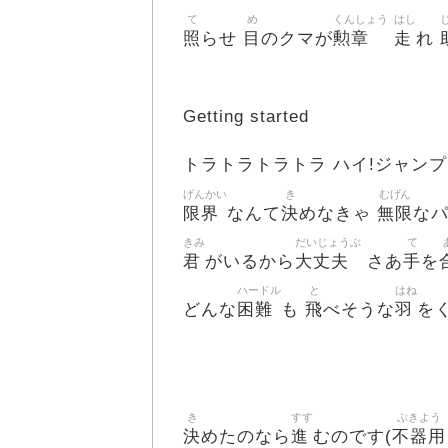
て
め
くんしょう
はし
照
目
勲章
走
らせ
のクマが
れ
Getting started
トラトラトラトラ ハイ!ジャン
げんかい
き
むげん
限界
決
無限
なんて
めなきゃ
な
きみ
だいじょうぶ
て
君
大丈夫
手
がいるから
さあ
を
ハードル
と
はね
困難
飛
羽
どんな
も
べそうな
を
き
すす
ぶきよう
決
進
不器用
めたのなら
むのです(