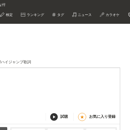
な付
検定
ランキング
タグ
ニュース
カラオケ
イ!ハイジャンプ歌詞
試聴
お気に入り登録
★