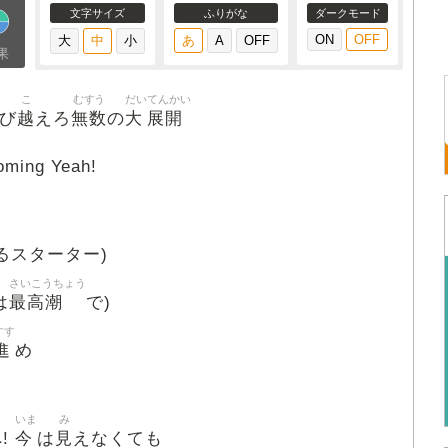
文字サイズ
ふりがな
ダークモード
果
こ
むすう
だい
てんかい
越
無数
大
展開
び
えろ
の
ing Yeah!
るスターター)
さいこうちょう
最高潮
は
で)
すす
進
め
いま
み
今
見
!
は
えなくても