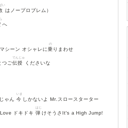
ぱい
敗
はノープロブレム）
ら
空
へ
の
乗
ムマシーン オシャレに
りまわせ
でんじゅ
伝授
とつご
くださいな
いま
今
いじゃん
しかないよ Mr.スロースターター
はじ
弾
Love ドキドキ
けそうさIt's a High Jump!