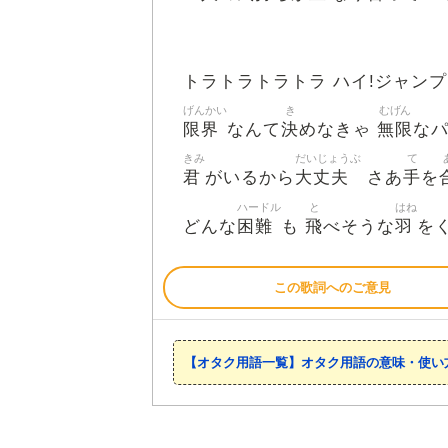
トラトラトラトラ ハイ!ジャン
げんかい
き
むげん
限界
決
無限
なんて
めなきゃ
な
きみ
だいじょうぶ
て
君
大丈夫
手
がいるから
さあ
を
ハードル
と
はね
困難
飛
羽
どんな
も
べそうな
を
この歌詞へのご意見
【オタク用語一覧】オタク用語の意味・使い