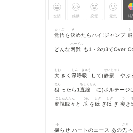
結
友情
感動
恋愛
元気
かくご
き
と
覚悟
決
飛
を
めたらハイ!ジャンプ
ハードル
困難
どんな
も1・2の3でOver Com
おお
しんこきゅう
せいじゃく
大
深呼吸
静寂
きく
して(
やぶ
ねら
ちょくせん
狙
直線
ったら1
に(ボルテージ
こしたんたん
つめ
とぎ
とぎ
つ
虎視眈々
爪
砥
砥
突
と
を
ぎ
ぎ
き
ゆ
さき
揺
先
らせ ハートのエース あの
へ