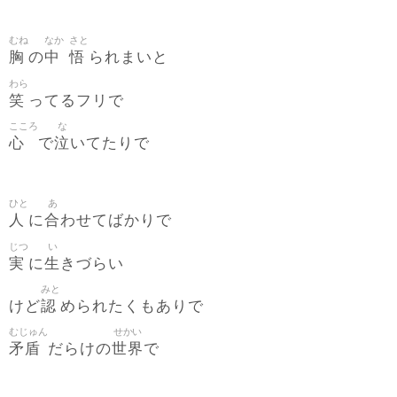
むね
なか
さと
胸
中
悟
の
られまいと
わら
笑
ってるフリで
こころ
な
心
泣
で
いてたりで
ひと
あ
人
合
に
わせてばかりで
じつ
い
実
生
に
きづらい
みと
認
けど
められたくもありで
むじゅん
せかい
矛盾
世界
だらけの
で