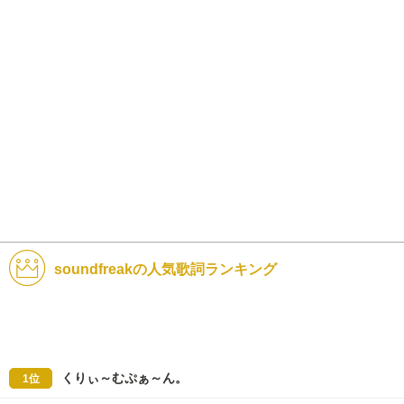
soundfreakの人気歌詞ランキング
くりぃ～むぷぁ～ん。
1位