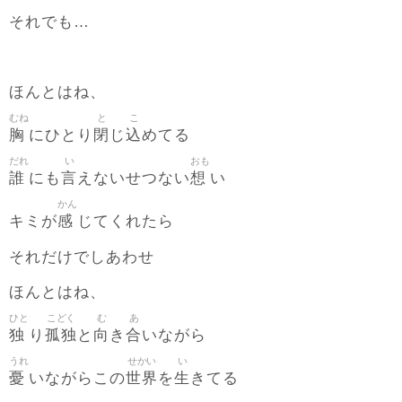
それでも…
ほんとはね、
むね
と
こ
胸
閉
込
にひとり
じ
めてる
だれ
い
おも
誰
言
想
にも
えないせつない
い
かん
感
キミが
じてくれたら
それだけでしあわせ
ほんとはね、
ひと
こどく
む
あ
独
孤独
向
合
り
と
き
いながら
うれ
せかい
い
憂
世界
生
いながらこの
を
きてる