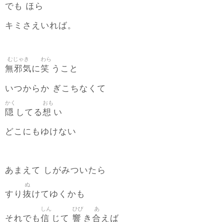
でも ほら
キミさえいれば。
むじゃき
わら
無邪気
笑
に
うこと
いつからか ぎこちなくて
かく
おも
隠
想
してる
い
どこにもゆけない
あまえて しがみついたら
ぬ
抜
すり
けてゆくかも
しん
ひび
あ
信
響
合
それでも
じて
き
えば