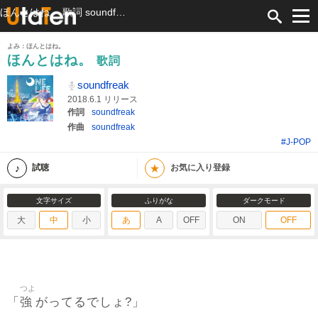
ほんとはね。 歌詞 soundfreak ふりがな付
よみ：ほんとはね。
ほんとはね。
歌詞
soundfreak
2018.6.1 リリース
作詞
soundfreak
作曲
soundfreak
#J-POP
★
試聴
お気に入り登録
文字サイズ
ふりがな
ダークモード
大
中
小
あ
A
OFF
ON
OFF
つよ
強
「
がってるでしょ?」