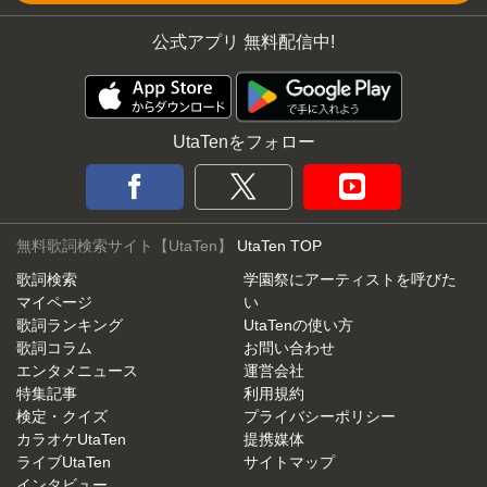
公式アプリ 無料配信中!
UtaTenをフォロー
無料歌詞検索サイト【UtaTen】
UtaTen TOP
歌詞検索
学園祭にアーティストを呼びた
マイページ
い
歌詞ランキング
UtaTenの使い方
歌詞コラム
お問い合わせ
エンタメニュース
運営会社
特集記事
利用規約
検定・クイズ
プライバシーポリシー
カラオケUtaTen
提携媒体
ライブUtaTen
サイトマップ
インタビュー