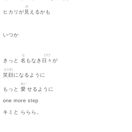
み
見
ヒカリが
えるかも
いつか
な
ひび
名
日々
きっと
もなき
が
えがお
笑顔
になるように
あい
愛
もっと
せるように
one more step
キミと ららら。