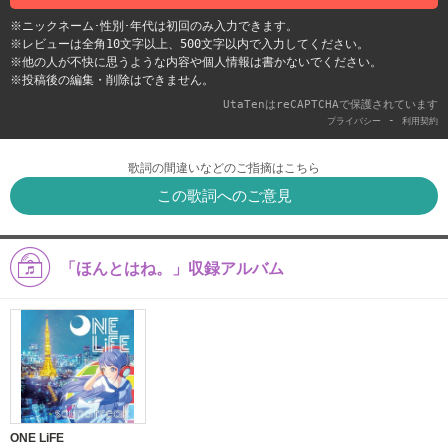
※ニックネーム･性別･年代は初回のみ入力できます。
※レビューは全角10文字以上、500文字以内で入力してください。
※他の人が不快に思うような内容や個人情報は書かないでください。
※投稿後の編集・削除はできません。
UtaTenはreCAPTCHAで保護されています
-
プライバシー
利用契約
歌詞の間違いなどのご指摘はこちら
この歌詞へのご意見
「ほんとはね。」収録アルバム
ONE LiFE