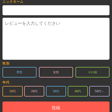
ニックネーム
性別
男性
女性
その他
年代
10代
20代
30代
40代
50代～
投稿