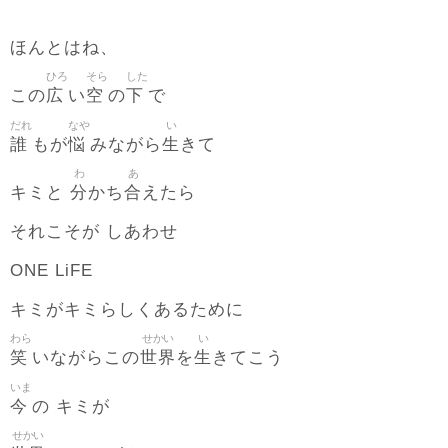
ほんとはね、
ひろ
そら
した
広
空
下
この
い
の
で
だれ
なや
い
誰
悩
生
もが
みながら
きて
わ
あ
分
合
キミと
かち
えたら
それこそが しあわせ
ONE LiFE
キミがキミらしくあるために
わら
せかい
い
笑
世界
生
いながらこの
を
きてこう
いま
今
の キミが
せかい