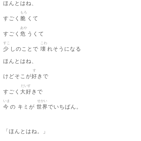
ほんとはね、
もろ
脆
すごく
くて
あや
危
すごく
うくて
すこ
こわ
少
壊
しのことで
れそうになる
ほんとはね、
す
好
けどそこが
きで
だいす
大好
すごく
きで
いま
せかい
今
世界
の キミが
でいちばん。
「ほんとはね。」