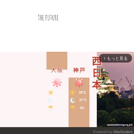
もっと見る
arrow_forward_ios
Powered by 
GliaStudios