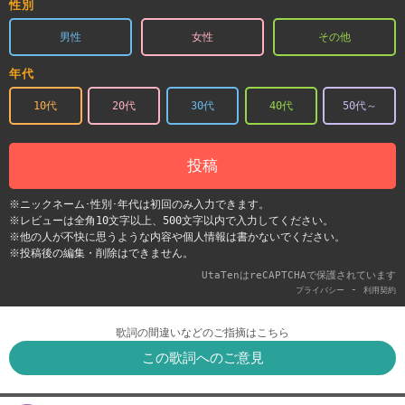
性別
男性
女性
その他
年代
10代
20代
30代
40代
50代～
投稿
※ニックネーム･性別･年代は初回のみ入力できます。
※レビューは全角10文字以上、500文字以内で入力してください。
※他の人が不快に思うような内容や個人情報は書かないでください。
※投稿後の編集・削除はできません。
UtaTenはreCAPTCHAで保護されています
-
プライバシー
利用契約
歌詞の間違いなどのご指摘はこちら
この歌詞へのご意見