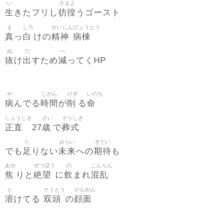
い
さまよ
生
彷徨
きたフリし
うゴースト
ま
しろ
せいしん
びょうとう
真
白
精神
病棟
っ
けの
ぬ
だ
へ
抜
出
減
け
すため
ってくHP
や
じかん
けず
いのち
病
時間
削
命
んでる
が
る
しょうじき
さい
そうしき
正直
歳
葬式
27
で
た
みらい
きたい
足
未来
期待
でも
りない
への
も
あせ
ぜつぼう
の
こんらん
焦
絶望
飲
混乱
りと
に
まれ
と
そうとう
がんめん
溶
双頭
顔面
けてる
の