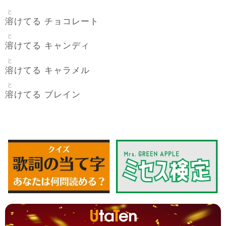
と
溶
けてる チョコレート
と
溶
けてる キャンディ
と
溶
けてる キャラメル
と
溶
けてる ブレイン