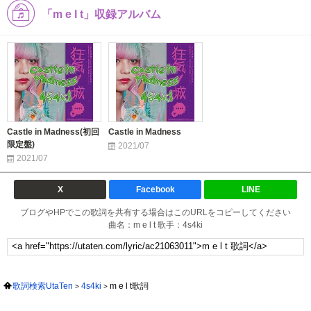
「m e l t」収録アルバム
Castle in Madness(初回
Castle in Madness
限定盤)
2021/07
2021/07
X
Facebook
LINE
ブログやHPでこの歌詞を共有する場合はこのURLをコピーしてください
曲名：m e l t 歌手：4s4ki
歌詞検索UtaTen
4s4ki
m e l t歌詞