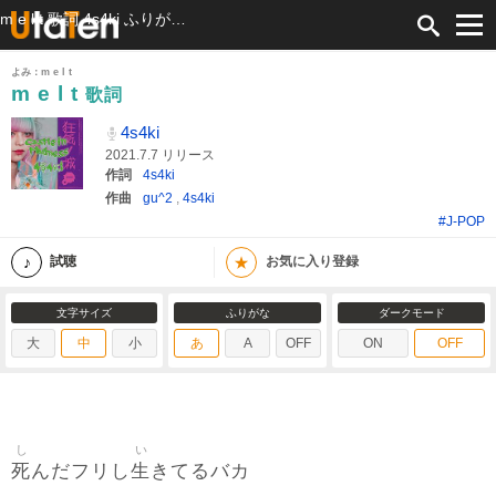
m e l t 歌詞 4s4ki ふりがな付
よみ：m e l t
m e l t
歌詞
4s4ki
2021.7.7 リリース
作詞
4s4ki
作曲
gu^2
,
4s4ki
#J-POP
★
試聴
お気に入り登録
文字サイズ
ふりがな
ダークモード
大
中
小
あ
A
OFF
ON
OFF
し
い
死
生
んだフリし
きてるバカ