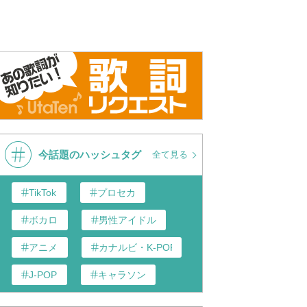
今話題のハッシュタグ
全て見る
TikTok
プロセカ
ボカロ
男性アイドル
アニメ
カナルビ・K-POP和訳
J-POP
キャラソン
あんスタ
歌い手