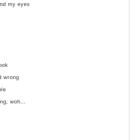
ind my eyes
book
nd wrong
ple
song, woh…