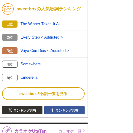
sweetboxの人気歌詞ランキング
K-POP
演歌・歌謡
バンド
洋楽
The Winner Takes It All
1位
VTuber
ディズニー
Every Step < Addicted >
2位
Vaya Con Dios < Addicted >
3位
Somewhere
4位
Cinderella
5位
sweetboxの歌詞一覧を見る
ランキング共有
ランキング共有
カラオケUtaTen
カラオケ一覧