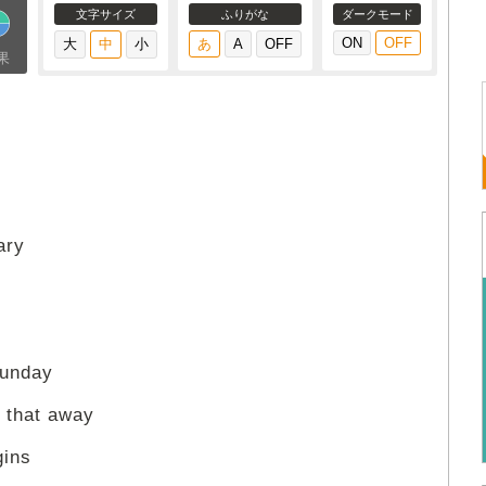
文字サイズ
ふりがな
ダークモード
果
ary
Sunday
d that away
gins