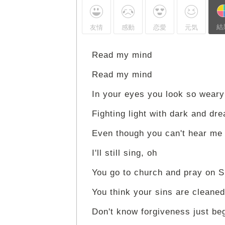
結
友情
感動
恋愛
元気
Read my mind
Read my mind
In your eyes you look so weary
Fighting light with dark and dre
Even though you can't hear me
I'll still sing, oh
You go to church and pray on 
You think your sins are cleane
Don't know forgiveness just be