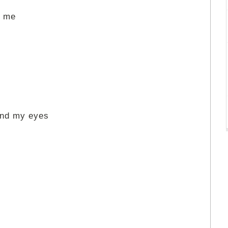
d me
ind my eyes