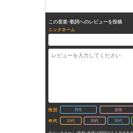
この音楽･歌詞へのレビューを投稿
ニックネーム
男性
女性
性別
10代
20代
30代
年代
※ニックネーム･性別･年代は初回のみ入力でき