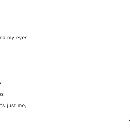
ind my eyes
s
es
t's just me,